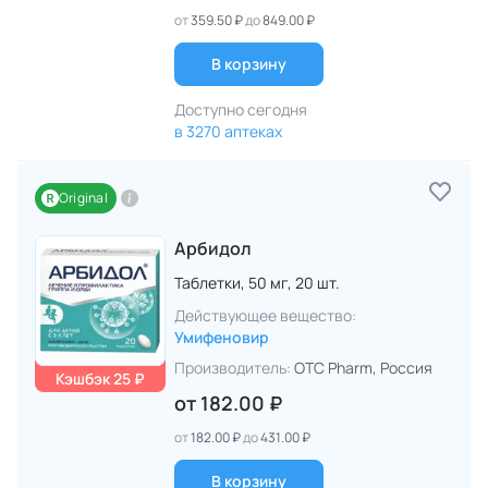
от
359.50 ₽
до
849.00 ₽
В корзину
Доступно сегодня
в 3270 аптеках
Original
Арбидол
Таблетки,
50 мг,
20 шт.
Действующее вещество:
Умифеновир
Производитель:
OTC Pharm
, Россия
Кэшбэк 25 ₽
от
182.00 ₽
от
182.00 ₽
до
431.00 ₽
В корзину