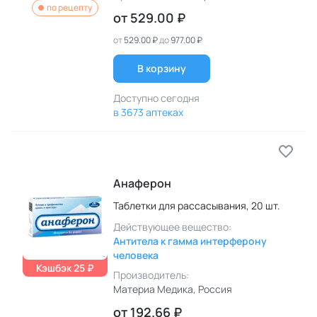
по рецепту
от
529.00 ₽
от
529.00 ₽
до
977.00 ₽
В корзину
Доступно сегодня
в 3673 аптеках
Анаферон
Таблетки для рассасывания,
20 шт.
Действующее вещество:
Антитела к гамма интерферону
человека
Кэшбэк 25 ₽
Производитель:
Материа Медика
, Россия
от
192.66 ₽