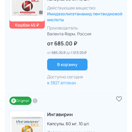
Действующее вещество:
Имидазолилэтанамид пентандиовой
кислоты
Кэшбэк 45 ₽
Производитель:
Валента Фарм
, Россия
от
685.00 ₽
от
685.00 ₽
до
1 013.00 ₽
В корзину
Доступно сегодня
в 3827 аптеках
Original
Ингавирин
Капсулы,
60 мг,
10 шт.