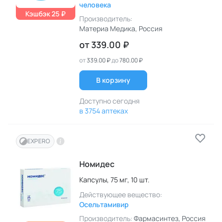
человека
Кэшбэк 25 ₽
Производитель:
Материа Медика
, Россия
от
339.00 ₽
от
339.00 ₽
до
780.00 ₽
В корзину
Доступно сегодня
в 3754 аптеках
EXPERO
Номидес
Капсулы,
75 мг,
10 шт.
Действующее вещество:
Осельтамивир
Производитель:
Фармасинтез
, Россия