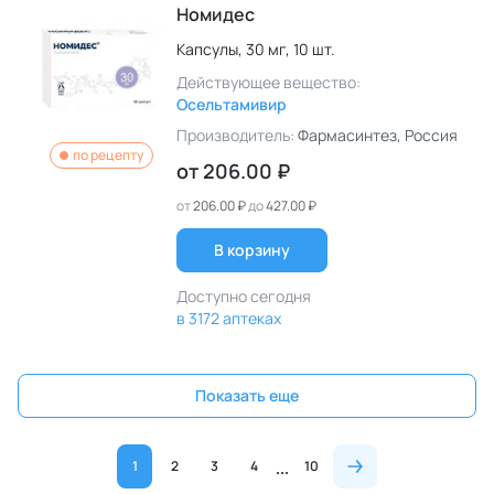
Номидес
Капсулы,
30 мг,
10 шт.
Действующее вещество:
Осельтамивир
Производитель:
Фармасинтез
, Россия
по рецепту
от
206.00 ₽
от
206.00 ₽
до
427.00 ₽
В корзину
Доступно сегодня
в 3172 аптеках
Показать еще
1
2
3
4
10