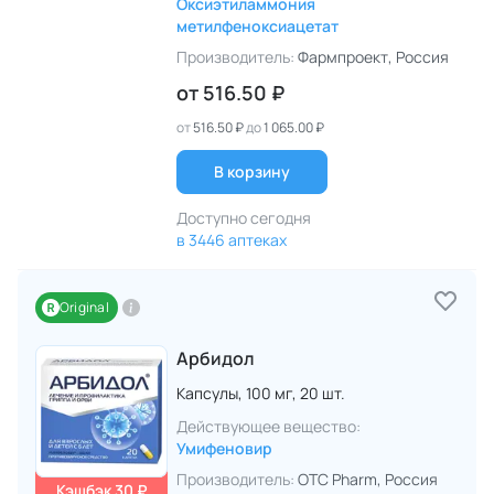
Оксиэтиламмония
метилфеноксиацетат
Производитель:
Фармпроект
, Россия
от
516.50 ₽
от
516.50 ₽
до
1 065.00 ₽
В корзину
Доступно сегодня
в 3446 аптеках
Original
Арбидол
Капсулы,
100 мг,
20 шт.
Действующее вещество:
Умифеновир
Производитель:
OTC Pharm
, Россия
Кэшбэк 30 ₽