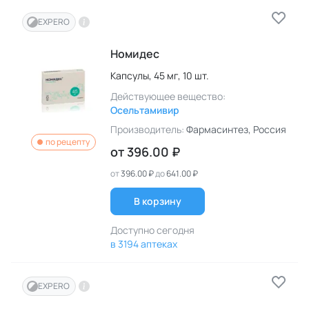
EXPERO
Номидес
Капсулы,
45 мг,
10 шт.
Действующее вещество:
Осельтамивир
Производитель:
Фармасинтез
, Россия
по рецепту
от
396.00 ₽
от
396.00 ₽
до
641.00 ₽
В корзину
Доступно сегодня
в 3194 аптеках
EXPERO