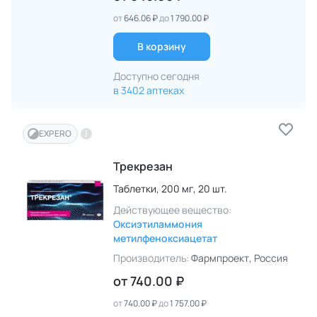
от
646.06 ₽
до
1 790.00 ₽
В корзину
Доступно сегодня
в 3402 аптеках
EXPERO
Трекрезан
Таблетки,
200 мг,
20 шт.
Действующее вещество:
Оксиэтиламмония
метилфеноксиацетат
Производитель:
Фармпроект
, Россия
от
740.00 ₽
от
740.00 ₽
до
1 757.00 ₽