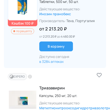
Таблетки,
500 мг,
50 шт.
Действующее вещество:
Инозин пранобекс
Производитель:
Teva
, Португалия
Кэшбэк 100 ₽
от
2 213.20 ₽
по рецепту
от
2 213.20 ₽
до
4 460.00 ₽
В корзину
Доступно сегодня
в 3284 аптеках
EXPERO
Триазавирин
Капсулы,
250 мг,
20 шт.
Действующее вещество:
Метилтионитрооксодигидротриазолотр