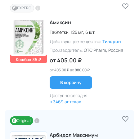
EXPERO
Амиксин
Таблетки,
125 мг,
6 шт.
Действующее вещество:
Тилорон
Производитель:
OTC Pharm
, Россия
Кэшбэк 35 ₽
от
405.00 ₽
от
405.00 ₽
до
880.00 ₽
В корзину
Доступно сегодня
в 3469 аптеках
Original
Арбидол Максимум