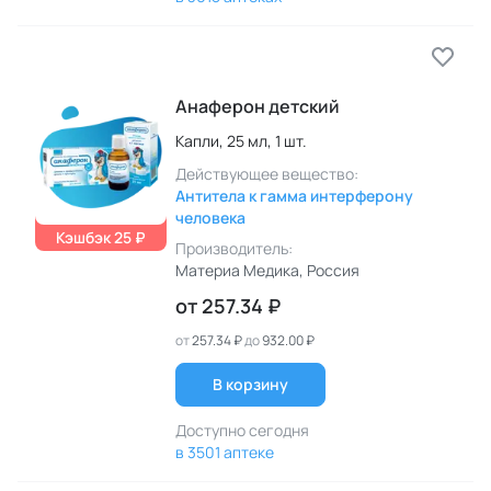
Анаферон детский
Капли,
25 мл,
1 шт.
Действующее вещество:
Антитела к гамма интерферону
человека
Кэшбэк 25 ₽
Производитель:
Материа Медика
, Россия
от
257.34 ₽
от
257.34 ₽
до
932.00 ₽
В корзину
Доступно сегодня
в 3501 аптеке