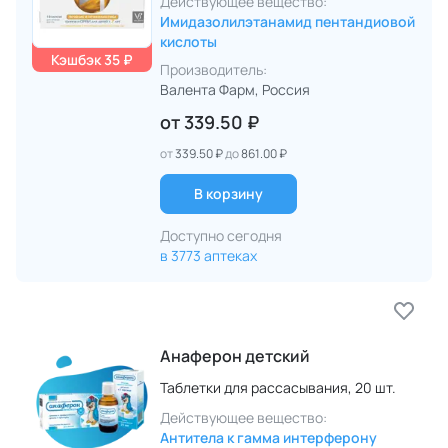
Действующее вещество:
Имидазолилэтанамид пентандиовой
кислоты
Кэшбэк 35 ₽
Производитель:
Валента Фарм
, Россия
от
339.50 ₽
от
339.50 ₽
до
861.00 ₽
В корзину
Доступно сегодня
в 3773 аптеках
Анаферон детский
Таблетки для рассасывания,
20 шт.
Действующее вещество:
Антитела к гамма интерферону