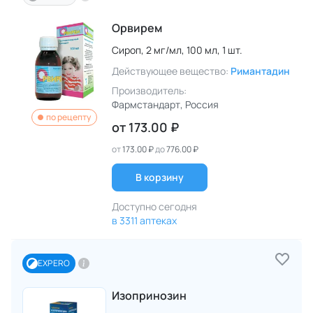
Орвирем
Сироп,
2 мг/мл,
100 мл,
1 шт.
Действующее вещество:
Римантадин
Производитель:
Фармстандарт
, Россия
по рецепту
от
173.00 ₽
от
173.00 ₽
до
776.00 ₽
В корзину
Доступно сегодня
в 3311 аптеках
EXPERO
Изопринозин