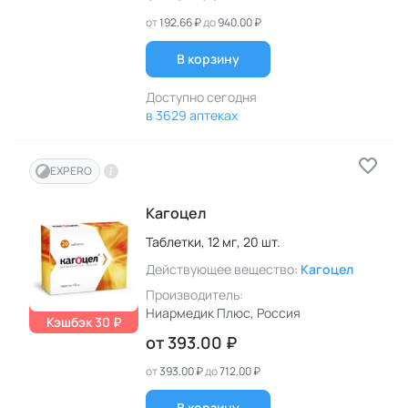
от
192.66 ₽
до
940.00 ₽
В корзину
Доступно сегодня
в 3629 аптеках
EXPERO
Кагоцел
Таблетки,
12 мг,
20 шт.
Действующее вещество:
Кагоцел
Производитель:
Ниармедик Плюс
, Россия
Кэшбэк 30 ₽
от
393.00 ₽
от
393.00 ₽
до
712.00 ₽
В корзину