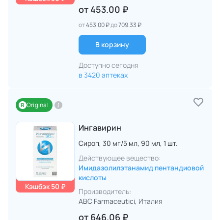
от
453.00 ₽
от
453.00 ₽
до
709.33 ₽
В корзину
Доступно сегодня
в 3420 аптеках
Original
Ингавирин
Сироп,
30 мг/5 мл,
90 мл,
1 шт.
Действующее вещество:
Имидазолилэтанамид пентандиовой
кислоты
Кэшбэк 50 ₽
Производитель:
ABC Farmaceutici
, Италия
от
646.06 ₽