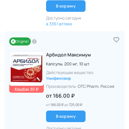
В корзину
Доступно сегодня
в 3361 аптеке
Original
Арбидол Максимум
Капсулы,
200 мг,
10 шт.
Действующее вещество:
Умифеновир
Производитель:
OTC Pharm
, Россия
Кэшбэк 30 ₽
от
166.00 ₽
от
166.00 ₽
до
725.00 ₽
В корзину
Доступно сегодня