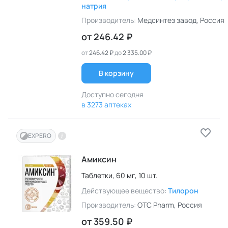
натрия
Производитель:
Медсинтез завод
, Россия
от
246.42 ₽
от
246.42 ₽
до
2 335.00 ₽
В корзину
Доступно сегодня
в 3273 аптеках
EXPERO
Амиксин
Таблетки,
60 мг,
10 шт.
Действующее вещество:
Тилорон
Производитель:
OTC Pharm
, Россия
от
359.50 ₽