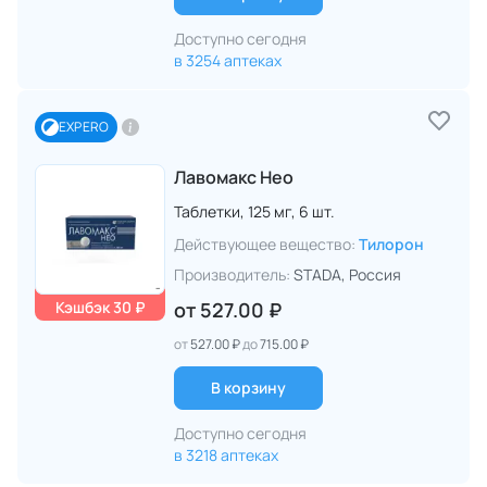
Доступно сегодня
в 3254 аптеках
EXPERO
Лавомакс Нео
Таблетки,
125 мг,
6 шт.
Действующее вещество:
Тилорон
Производитель:
STADA
, Россия
Кэшбэк 30 ₽
от
527.00 ₽
от
527.00 ₽
до
715.00 ₽
В корзину
Доступно сегодня
в 3218 аптеках