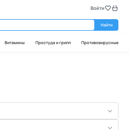
Войти
Войт
Найти
Витамины
Простуда и грипп
Противовирусные