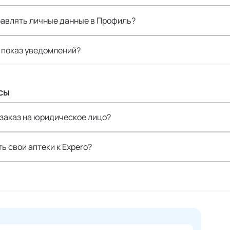
бавлять личные данные в Профиль?
 показ уведомлений?
сы
заказ на юридическое лицо?
ь свои аптеки к Expero?