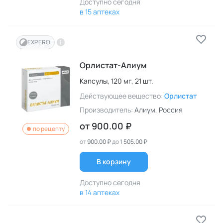
Доступно сегодня
в 15 аптеках
EXPERO
Орлистат-Алиум
Капсулы,
120 мг,
21 шт.
Действующее вещество:
Орлистат
Производитель:
Алиум
, Россия
от
900.00 ₽
по рецепту
от
900.00 ₽
до
1 505.00 ₽
В корзину
Доступно сегодня
в 14 аптеках