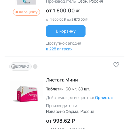
Производитель:
Озон
, Россия
от
1 600.00 ₽
по рецепту
от
1 600.00 ₽
до
3 670.00 ₽
В корзину
Доступно сегодня
в 228 аптеках
EXPERO
Листата Мини
Таблетки,
60 мг,
80 шт.
Действующее вещество:
Орлистат
Производитель:
Изварино Фарма
, Россия
от
998.62 ₽