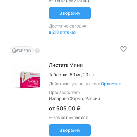
от
998.62 ₽
до
2 170.00 ₽
В корзину
Доступно сегодня
в 210 аптеках
EXPERO
Листата Мини
Таблетки,
60 мг,
20 шт.
Действующее вещество:
Орлистат
Производитель:
Изварино Фарма
, Россия
от
505.00 ₽
от
505.00 ₽
до
986.00 ₽
В корзину