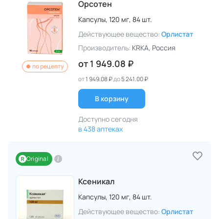
Орсотен
Капсулы,
120 мг,
84 шт.
Действующее вещество:
Орлистат
Производитель:
KRKA
, Россия
от
1 949.08 ₽
по рецепту
от
1 949.08 ₽
до
5 241.00 ₽
В корзину
Доступно сегодня
в 438 аптеках
Original
Ксеникал
Капсулы,
120 мг,
84 шт.
Действующее вещество:
Орлистат