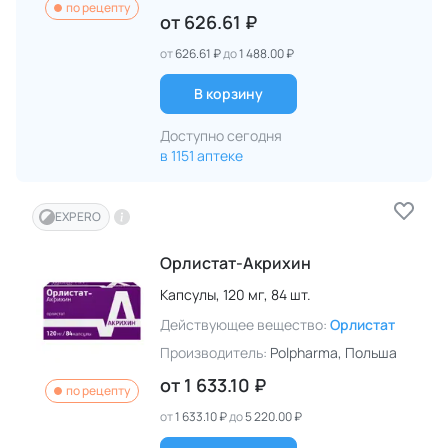
по рецепту
от
626.61 ₽
от
626.61 ₽
до
1 488.00 ₽
В корзину
Доступно сегодня
в 1151 аптеке
EXPERO
Орлистат-Акрихин
Капсулы,
120 мг,
84 шт.
Действующее вещество:
Орлистат
Производитель:
Polpharma
, Польша
от
1 633.10 ₽
по рецепту
от
1 633.10 ₽
до
5 220.00 ₽