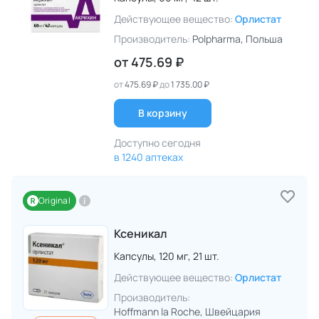
Действующее вещество:
Орлистат
Производитель:
Polpharma
, Польша
от
475.69 ₽
от
475.69 ₽
до
1 735.00 ₽
В корзину
Доступно сегодня
в 1240 аптеках
Original
Ксеникал
Капсулы,
120 мг,
21 шт.
Действующее вещество:
Орлистат
Производитель:
Hoffmann la Roche
, Швейцария