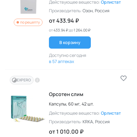
Действующее вещество:
Орлистат
Производитель:
Озон
, Россия
от
433.94 ₽
по рецепту
от
433.94 ₽
до
1 264.00 ₽
В корзину
Доступно сегодня
в 57 аптеках
EXPERO
Орсотен слим
Капсулы,
60 мг,
42 шт.
Действующее вещество:
Орлистат
Производитель:
KRKA
, Россия
от
1 010.00 ₽