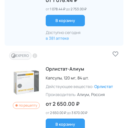
от
1 078.44 ₽
от
1 078.44 ₽
до
2 753.00 ₽
В корзину
Доступно сегодня
в 381 аптеке
EXPERO
Орлистат-Алиум
Капсулы,
120 мг,
84 шт.
Действующее вещество:
Орлистат
Производитель:
Алиум
, Россия
от
2 650.00 ₽
по рецепту
от
2 650.00 ₽
до
3 670.00 ₽
В корзину