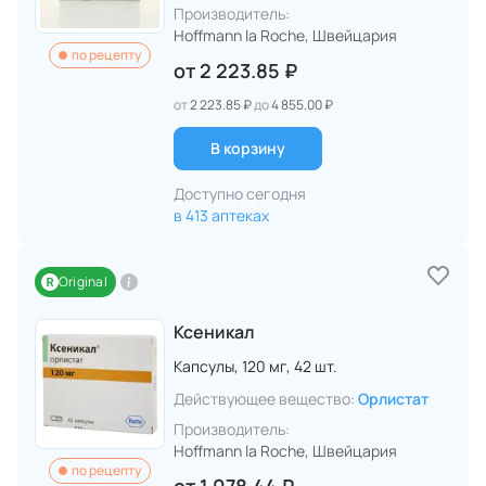
Производитель:
Hoffmann la Roche
, Швейцария
по рецепту
от
2 223.85 ₽
от
2 223.85 ₽
до
4 855.00 ₽
В корзину
Доступно сегодня
в 413 аптеках
Original
Ксеникал
Капсулы,
120 мг,
42 шт.
Действующее вещество:
Орлистат
Производитель:
Hoffmann la Roche
, Швейцария
по рецепту