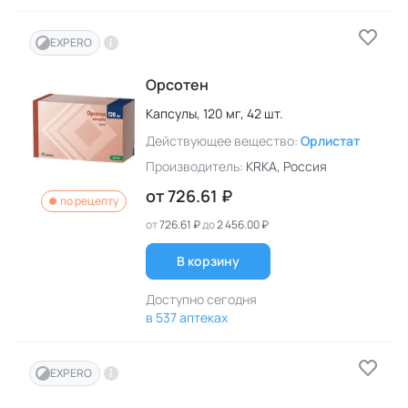
EXPERO
Орсотен
Капсулы,
120 мг,
42 шт.
Действующее вещество:
Орлистат
Производитель:
KRKA
, Россия
от
726.61 ₽
по рецепту
от
726.61 ₽
до
2 456.00 ₽
В корзину
Доступно сегодня
в 537 аптеках
EXPERO