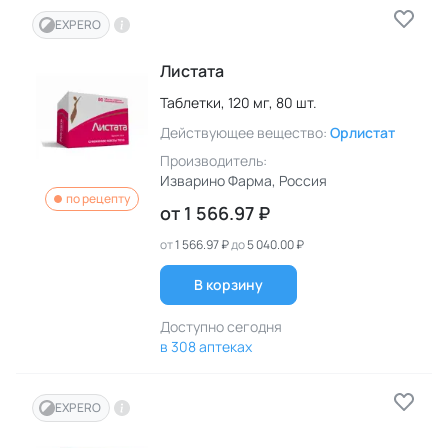
EXPERO
Листата
Таблетки,
120 мг,
80 шт.
Действующее вещество:
Орлистат
Производитель:
Изварино Фарма
, Россия
по рецепту
от
1 566.97 ₽
от
1 566.97 ₽
до
5 040.00 ₽
В корзину
Доступно сегодня
в 308 аптеках
EXPERO