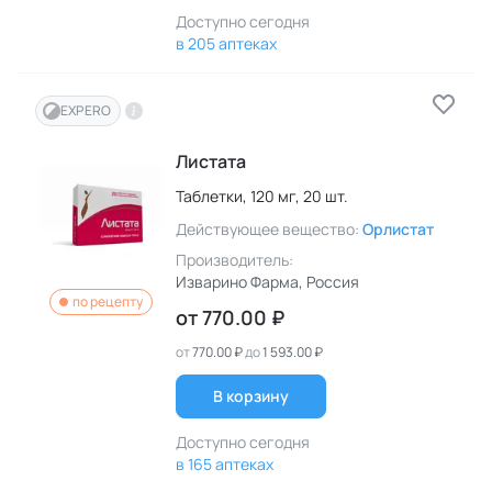
Доступно сегодня
в 205 аптеках
EXPERO
Листата
Таблетки,
120 мг,
20 шт.
Действующее вещество:
Орлистат
Производитель:
Изварино Фарма
, Россия
по рецепту
от
770.00 ₽
от
770.00 ₽
до
1 593.00 ₽
В корзину
Доступно сегодня
в 165 аптеках