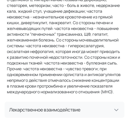
стеаторея, метеоризм; часто - боль в животе, недержание
кала, жидкий стул, учащение дефекации; частота
неизвестна - незначительное кровотечение из прямой
кишки, дивертикулит, панкреатит. Со стороны печени и
желчевыводящих путей: частота неизвестна - повышение
активности "печеночных" трансаминаз, ЩФ, гепатит,
желчекаменная болезнь. Со стороны мочевыделительной
системы: частота неизвестна - гипероксалатурия,
оксалатная нефропатия, которая иногда может приводить
к развитию почечной недостаточности. Со стороны кожи и
подкожных тканей: частота неизвестна - буллезная сыпь.
Прочие: частота неизвестна - чувство тревоги; при
одновременном применении орлистата и антикоагулянтов
непрямого действия отмечалось снижение концентрации
в плазме крови протромбина и увеличение показателя
международного нормализованного отношения (МНО).
Лекарственное взаимодействие