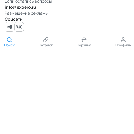
Если остались вопросы
info@expero.ru
Размещение рекламы
Соцсети
Документы
Поиск
Каталог
Корзина
Профиль
Помощь
О нас
Партнёрам
Сотрудничество для аптечных сетей
630091, Новосибирская область, город Новосибирск,
ул. Советская, д. 36, помещение 302. ИНН 5404265273,