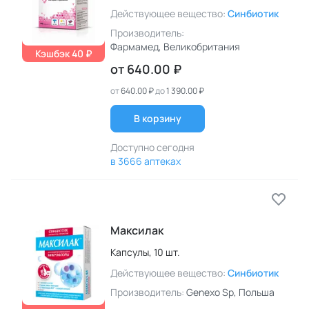
Действующее вещество:
Синбиотик
Производитель:
Фармамед
, Великобритания
Кэшбэк 40 ₽
от
640.00 ₽
от
640.00 ₽
до
1 390.00 ₽
В корзину
Доступно сегодня
в 3666 аптеках
Максилак
Капсулы,
10 шт.
Действующее вещество:
Синбиотик
Производитель:
Genexo Sp
, Польша