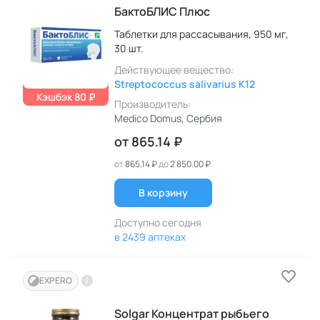
БактоБЛИС Плюс
Таблетки для рассасывания,
950 мг,
30 шт.
Действующее вещество:
Streptococcus salivarius K12
Кэшбэк 80 ₽
Производитель:
Medico Domus
, Сербия
от
865.14 ₽
от
865.14 ₽
до
2 850.00 ₽
В корзину
Доступно сегодня
в 2439 аптеках
EXPERO
Solgar Концентрат рыбьего