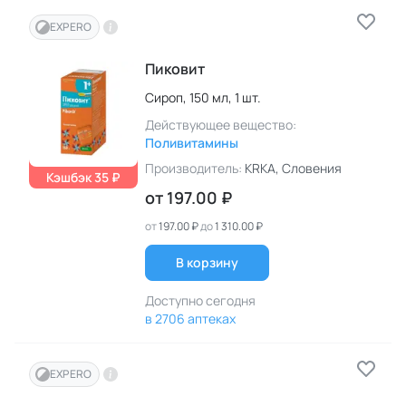
EXPERO
Пиковит
Сироп,
150 мл,
1 шт.
Действующее вещество:
Поливитамины
Производитель:
KRKA
, Словения
Кэшбэк 35 ₽
от
197.00 ₽
от
197.00 ₽
до
1 310.00 ₽
В корзину
Доступно сегодня
в 2706 аптеках
EXPERO