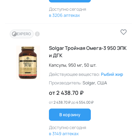
Доступно сегодня
в 3206 аптеках
EXPERO
Solgar Тройная Омега-3 950 ЭПК
и ДГК
Капсулы,
950 мг,
50 шт.
Действующее вещество:
Рыбий жир
Производитель:
Solgar
, США
от
2 438.70 ₽
от
2 438.70 ₽
до
4 554.00 ₽
В корзину
Доступно сегодня
в 3149 аптеках