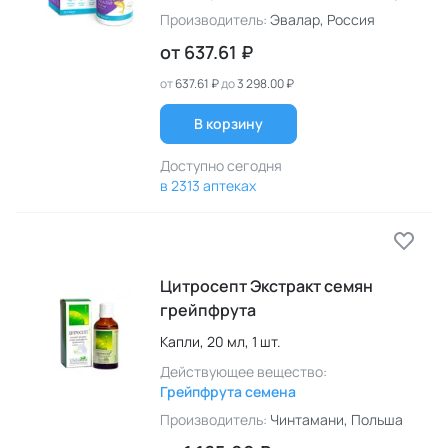
Производитель:
Эвалар
, Россия
от
637.61 ₽
от
637.61 ₽
до
3 298.00 ₽
В корзину
Доступно сегодня
в 2313 аптеках
Цитросепт Экстракт семян
грейпфрута
Капли,
20 мл,
1 шт.
Действующее вещество:
Грейпфрута семена
Производитель:
Чинтамани
, Польша