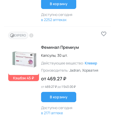
В корзину
Доступно сегодня
в 2252 аптеках
EXPERO
Феминал Премиум
Капсулы,
30 шт.
Действующее вещество:
Клевер
Производитель:
Jadran
, Хорватия
Кэшбэк 45 ₽
от
469.27 ₽
от
469.27 ₽
до
1 543.00 ₽
В корзину
Доступно сегодня
в 2171 аптеке