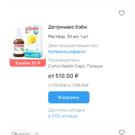
Детримакс бэби
Раствор,
30 мл,
1 шт.
Действующее вещество:
Колекальциферол
Производитель:
Кэшбэк 30 ₽
Curtis Health Caps
, Польша
от
510.00 ₽
от
510.00 ₽
до
1 092.00 ₽
В корзину
Доступно сегодня
в 3100 аптеках
EXPERO