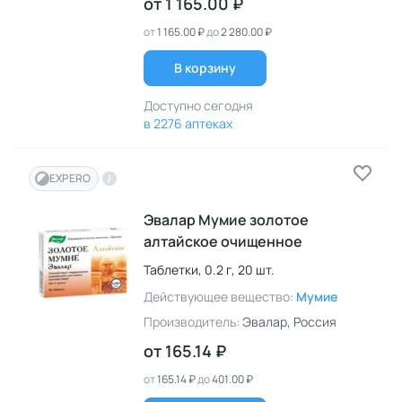
от
1 165.00 ₽
от
1 165.00 ₽
до
2 280.00 ₽
В корзину
Доступно сегодня
в 2276 аптеках
EXPERO
Эвалар Мумие золотое
алтайское очищенное
Таблетки,
0.2 г,
20 шт.
Действующее вещество:
Мумие
Производитель:
Эвалар
, Россия
от
165.14 ₽
от
165.14 ₽
до
401.00 ₽