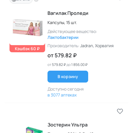
Вагилак Проледи
Капсулы,
15 шт.
Действующее вещество:
Лактобактерии
Производитель:
Jadran
, Хорватия
Кэшбэк 60 ₽
от
579.82 ₽
от
579.82 ₽
до
1 856.00 ₽
В корзину
Доступно сегодня
в 3077 аптеках
Зостерин Ультра