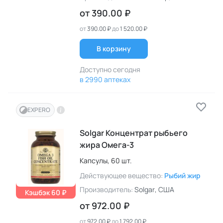
от
390.00 ₽
от
390.00 ₽
до
1 520.00 ₽
В корзину
Доступно сегодня
в 2990 аптеках
EXPERO
Solgar Концентрат рыбьего
жира Омега-3
Капсулы,
60 шт.
Действующее вещество:
Рыбий жир
Производитель:
Solgar
, США
Кэшбэк 60 ₽
от
972.00 ₽
от
972.00 ₽
до
1 792.00 ₽