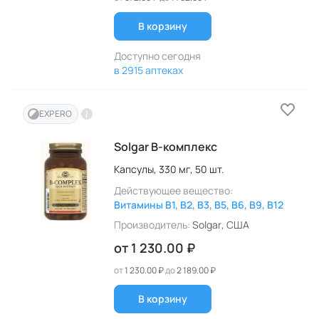
В корзину
Доступно сегодня
в 2915 аптеках
EXPERO
Solgar B-комплекс
Капсулы,
330 мг,
50 шт.
Действующее вещество:
Витамины B1, B2, B3, B5, B6, B9, B12
Производитель:
Solgar
, США
от
1 230.00 ₽
от
1 230.00 ₽
до
2 189.00 ₽
В корзину