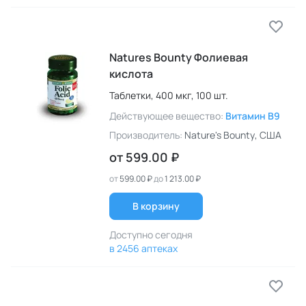
Natures Bounty Фолиевая
кислота
Таблетки,
400 мкг,
100 шт.
Действующее вещество:
Витамин B9
Производитель:
Nature's Bounty
, США
от
599.00 ₽
от
599.00 ₽
до
1 213.00 ₽
В корзину
Доступно сегодня
в 2456 аптеках