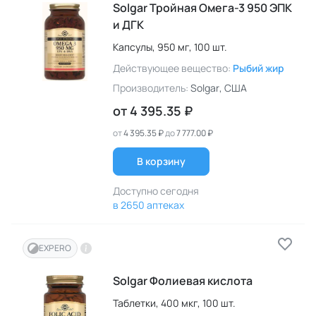
Solgar Тройная Омега-3 950 ЭПК
и ДГК
Капсулы,
950 мг,
100 шт.
Действующее вещество:
Рыбий жир
Производитель:
Solgar
, США
от
4 395.35 ₽
от
4 395.35 ₽
до
7 777.00 ₽
В корзину
Доступно сегодня
в 2650 аптеках
EXPERO
Solgar Фолиевая кислота
Таблетки,
400 мкг,
100 шт.