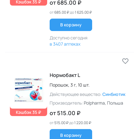
Кэшбэк 35 ₽
от
685.00 ₽
от
685.00 ₽
до
1 625.00 ₽
В корзину
Доступно сегодня
в 3407 аптеках
Нормобакт L
Порошок,
3 г,
10 шт.
Действующее вещество:
Синбиотик
Производитель:
Polpharma
, Польша
Кэшбэк 35 ₽
от
515.00 ₽
от
515.00 ₽
до
1 220.00 ₽
В корзину