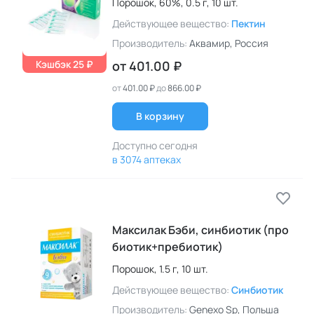
Порошок,
60%,
0.5 г,
10 шт.
Действующее вещество:
Пектин
Производитель:
Аквамир
, Россия
Кэшбэк 25 ₽
от
401.00 ₽
от
401.00 ₽
до
866.00 ₽
В корзину
Доступно сегодня
в 3074 аптеках
Максилак Бэби, синбиотик
(про
биотик+пребиотик)
Порошок,
1.5 г,
10 шт.
Действующее вещество:
Синбиотик
Производитель:
Genexo Sp
, Польша