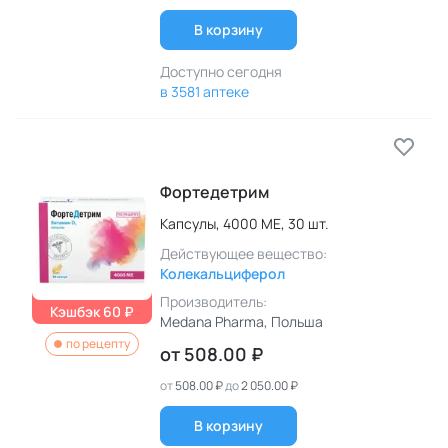
В корзину
Доступно сегодня
в 3581 аптеке
Фортедетрим
Капсулы,
4000 МЕ,
30 шт.
Действующее вещество:
Колекальциферол
Производитель:
Кэшбэк 60 ₽
Medana Pharma
, Польша
по рецепту
от
508.00 ₽
от
508.00 ₽
до
2 050.00 ₽
В корзину