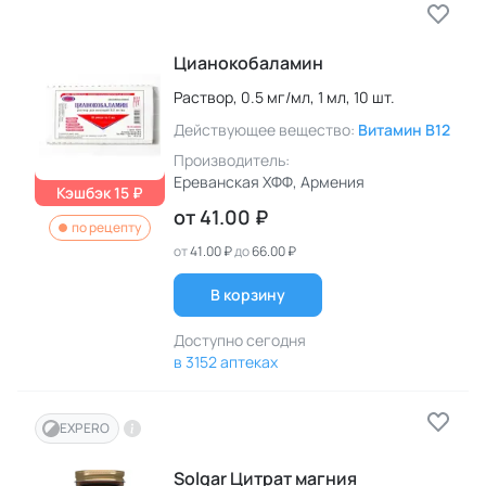
Цианокобаламин
Раствор,
0.5 мг/мл,
1 мл,
10 шт.
Действующее вещество:
Витамин B12
Производитель:
Ереванская ХФФ
, Армения
Кэшбэк 15 ₽
от
41.00 ₽
по рецепту
от
41.00 ₽
до
66.00 ₽
В корзину
Доступно сегодня
в 3152 аптеках
EXPERO
Solgar Цитрат магния