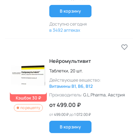
В корзину
Доступно сегодня
в 3492 аптеках
Нейромультивит
Таблетки,
20 шт.
Действующее вещество:
Витамины B1, B6, B12
Производитель:
G.L.Pharma
, Австрия
Кэшбэк 30 ₽
от
499.00 ₽
по рецепту
от
499.00 ₽
до
1 072.00 ₽
В корзину