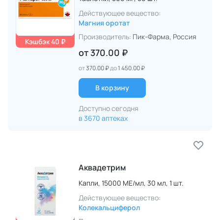
Действующее вещество:
Магния оротат
Производитель:
Пик-Фарма
, Россия
Кэшбэк 40 ₽
от
370.00 ₽
от
370.00 ₽
до
1 450.00 ₽
В корзину
Доступно сегодня
в 3670 аптеках
Аквадетрим
Капли,
15000 МЕ/мл,
30 мл,
1 шт.
Действующее вещество:
Колекальциферол