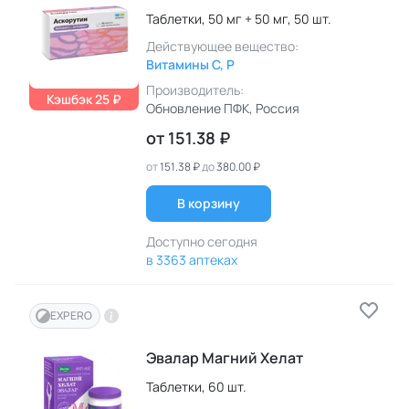
Таблетки,
50 мг + 50 мг,
50 шт.
Действующее вещество:
Витамины C, P
Производитель:
Кэшбэк 25 ₽
Обновление ПФК
, Россия
от
151.38 ₽
от
151.38 ₽
до
380.00 ₽
В корзину
Доступно сегодня
в 3363 аптеках
EXPERO
Эвалар Магний Хелат
Таблетки,
60 шт.