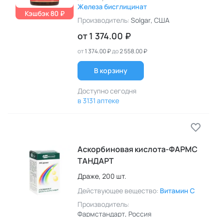
Железа бисглицинат
Кэшбэк 80 ₽
Производитель:
Solgar
, США
от
1 374.00 ₽
от
1 374.00 ₽
до
2 558.00 ₽
В корзину
Доступно сегодня
в 3131 аптеке
Аскорбиновая
кислота-ФАРМС
ТАНДАРТ
Драже,
200 шт.
Действующее вещество:
Витамин C
Производитель:
Фармстандарт
, Россия