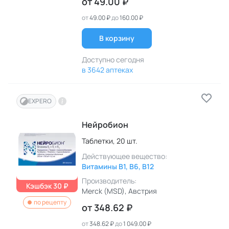
от
49.00 ₽
от
49.00 ₽
до
160.00 ₽
В корзину
Доступно сегодня
в 3642 аптеках
EXPERO
Нейробион
Таблетки,
20 шт.
Действующее вещество:
Витамины B1, B6, B12
Производитель:
Кэшбэк 30 ₽
Merck (MSD)
, Австрия
по рецепту
от
348.62 ₽
от
348.62 ₽
до
1 049.00 ₽