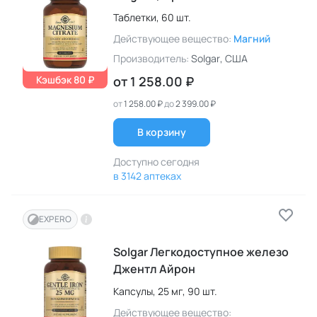
Таблетки,
60 шт.
Действующее вещество:
Магний
Производитель:
Solgar
, США
Кэшбэк 80 ₽
от
1 258.00 ₽
от
1 258.00 ₽
до
2 399.00 ₽
В корзину
Доступно сегодня
в 3142 аптеках
EXPERO
Solgar Легкодоступное железо
Джентл Айрон
Капсулы,
25 мг,
90 шт.
Действующее вещество: