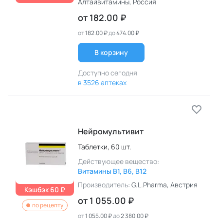
Алтайвитамины
, Россия
от
182.00 ₽
от
182.00 ₽
до
474.00 ₽
В корзину
Доступно сегодня
в 3526 аптеках
Нейромультивит
Таблетки,
60 шт.
Действующее вещество:
Витамины B1, B6, B12
Производитель:
G.L.Pharma
, Австрия
Кэшбэк 60 ₽
от
1 055.00 ₽
по рецепту
от
1 055.00 ₽
до
2 380.00 ₽