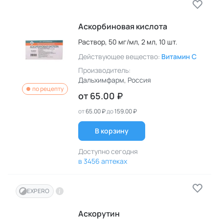
Аскорбиновая кислота
Раствор,
50 мг/мл,
2 мл,
10 шт.
Действующее вещество:
Витамин C
Производитель:
Дальхимфарм
, Россия
по рецепту
от
65.00 ₽
от
65.00 ₽
до
159.00 ₽
В корзину
Доступно сегодня
в 3456 аптеках
EXPERO
Аскорутин