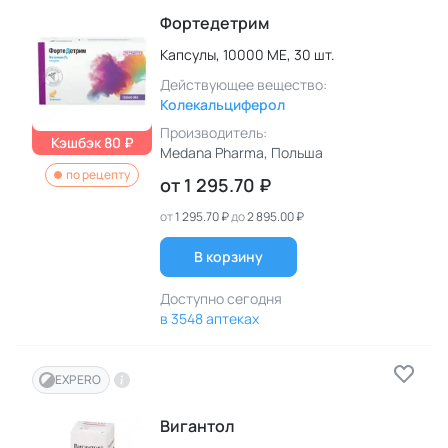
Фортедетрим
Капсулы,
10000 МЕ,
30 шт.
Действующее вещество:
Колекальциферол
Производитель:
Кэшбэк 80 ₽
Medana Pharma
, Польша
по рецепту
от
1 295.70 ₽
от
1 295.70 ₽
до
2 895.00 ₽
В корзину
Доступно сегодня
в 3548 аптеках
EXPERO
Вигантол