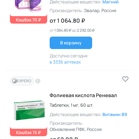
Действующее вещество:
Магний
Производитель:
Эвалар
, Россия
Кэшбэк 70 ₽
от
1 064.80 ₽
от
1 064.80 ₽
до
2 292.00 ₽
В корзину
Доступно сегодня
в 3336 аптеках
EXPERO
Фолиевая кислота Реневал
Таблетки,
1 мг,
60 шт.
Действующее вещество:
Витамин B9
Производитель:
Обновление ПФК
, Россия
Кэшбэк 15 ₽