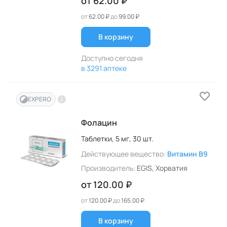
от
62.00 ₽
от
62.00 ₽
до
99.00 ₽
В корзину
Доступно сегодня
в 3291 аптеке
EXPERO
Фолацин
Таблетки,
5 мг,
30 шт.
Действующее вещество:
Витамин B9
Производитель:
EGIS
, Хорватия
от
120.00 ₽
от
120.00 ₽
до
165.00 ₽
В корзину