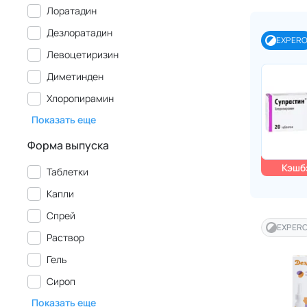
Лоратадин
Дезлоратадин
EXPER
Левоцетиризин
Диметинден
Хлоропирамин
Показать еще
Форма выпуска
Кэшбэ
Таблетки
Капли
Спрей
EXPER
Раствор
Гель
Сироп
Показать еще