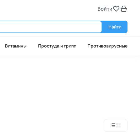
Войти
Войт
Найти
Витамины
Простуда и грипп
Противовирусные