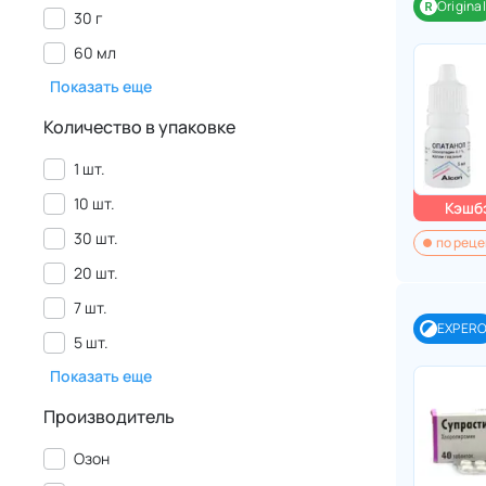
Original
30 г
60 мл
Показать еще
Количество в упаковке
1 шт.
10 шт.
Кэшбэ
30 шт.
по реце
20 шт.
7 шт.
EXPER
5 шт.
Показать еще
Производитель
Озон