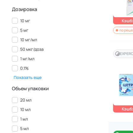
Дозировка
10 мг
Кэшбэ
5 мг
по реце
10 мг/мл
50 мкг/доза
EXPER
1 мг/мл
0.1%
Показать еще
Объем упаковки
20 мл
Кэшбэ
10 мл
1 мл
5 мл