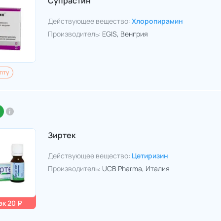
Супрастин
Действующее вещество:
Хлоропирамин
Производитель:
EGIS
, Венгрия
пту
Зиртек
Действующее вещество:
Цетиризин
Производитель:
UCB Pharma
, Италия
к 20 ₽