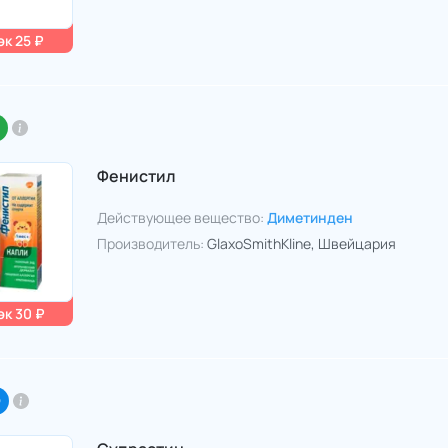
к 25 ₽
Фенистил
Действующее вещество:
Диметинден
Производитель:
GlaxoSmithKline
, Швейцария
к 30 ₽
O