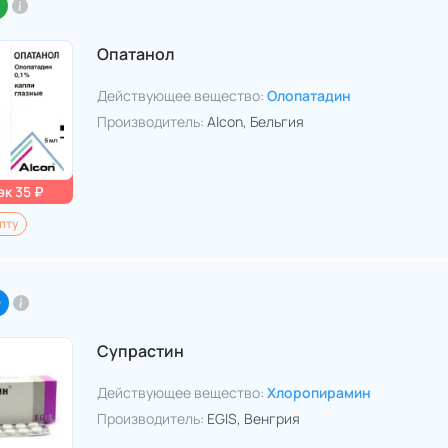
Опатанол
Действующее вещество:
Олопатадин
Производитель:
Alcon
, Бельгия
к 35 ₽
пту
O
Супрастин
Действующее вещество:
Хлоропирамин
Производитель:
EGIS
, Венгрия