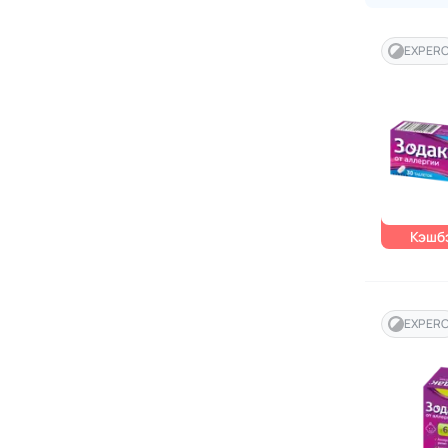
EXPER
Кэшбэ
EXPER