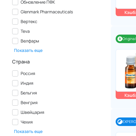
Обновление ПФК
Glenmark Pharmaceuticals
Кэшбэ
Вертекс
Teva
Original
Велфарм
Показать еще
Страна
Россия
Индия
Бельгия
Кэшбэ
Венгрия
Швейцария
Чехия
EXPER
Показать еще