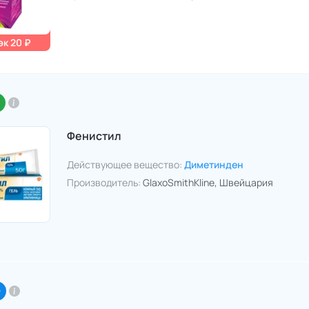
к 20 ₽
Фенистил
Действующее вещество:
Диметинден
Производитель:
GlaxoSmithKline
, Швейцария
O