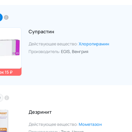
O
Супрастин
Действующее вещество:
Хлоропирамин
Производитель:
EGIS
, Венгрия
к 15 ₽
O
Дезринит
Действующее вещество:
Мометазон
Производитель:
Teva
, Чехия