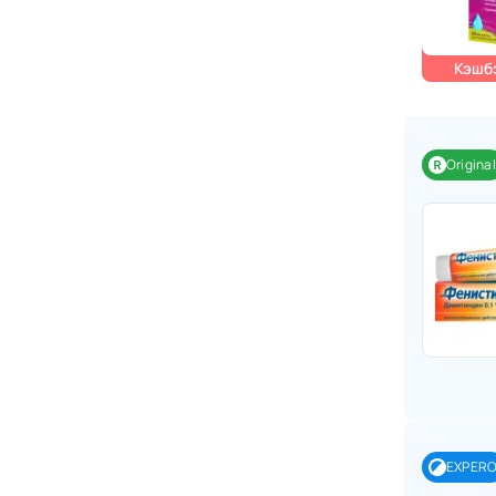
Кэшбэ
Original
EXPER