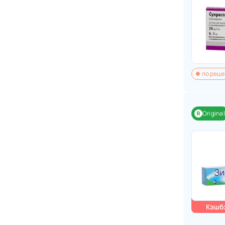
по реце
Original
Кэшбэ