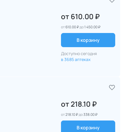
от
610.00 ₽
от
610.00 ₽
до
1 450.00 ₽
В корзину
Доступно сегодня
в 3685 аптеках
от
218.10 ₽
от
218.10 ₽
до
338.00 ₽
В корзину