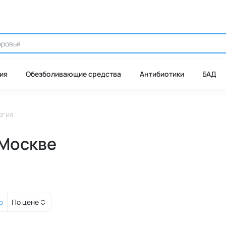
ия
Обезболивающие средства
Антибиотики
БАД
ргия
 Москве
ю
По цене