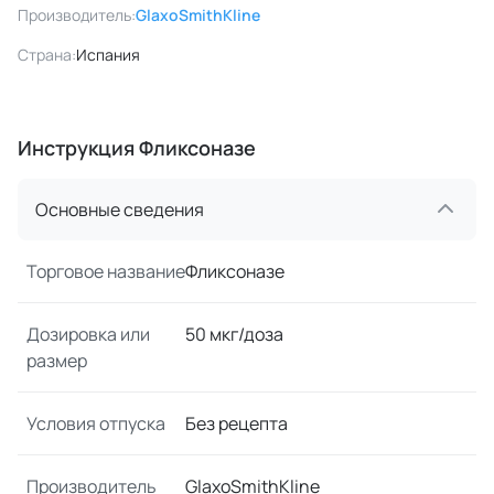
Производитель:
GlaxoSmithKline
Страна:
Испания
Инструкция Фликсоназе
Основные сведения
Торговое название
Фликсоназе
Дозировка или
50 мкг/доза
размер
Условия отпуска
Без рецепта
Производитель
GlaxoSmithKline