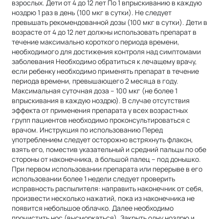
взрослых. Дети от 4 до 12 лет По 1 впрыскиванию в каждую
ноздрю 1 раз в день (100 мкг в сутки). Не следует
превышать рекомендованной дозы (100 мкг в сутки). Дети в
возрасте от 4 до 12 лет должны использовать препарат в
течение максимально короткого периода времени,
необходимого для достижения контроля над симптомами
заболевания Необходимо обратиться к лечащему врачу,
если ребенку необходимо применять препарат в течение
периода времени, превышающего 2 месяца в году.
Максимальная суточная доза – 100 мкг (не более 1
впрыскивания в каждую ноздрю). В случае отсутствия
эффекта от применения препарата у всех возрастных
групп пациентов необходимо проконсультироваться с
врачом. Инструкция по использованию Перед
употреблением следует осторожно встряхнуть флакон,
взять его, поместив указательный и средний пальцы по обе
стороны от наконечника, а большой палец – под донышко.
При первом использовании препарата или перерыве в его
использовании более 1 недели следует проверить
исправность распылителя: направить наконечник от себя,
произвести несколько нажатий, пока из наконечника не
появится небольшое облачко. Далее необходимо
прочистить нос (высморкаться). Закрыть одну ноздрю и