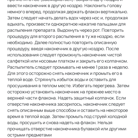
ввести наконечник в другую ноздрю. Наклонить голову
немного вперед, продолжая держать флакон вертикально.
Затем следует начать делать вдох через нос и, продолжая
вдыхать, произвести однократное нажатие пальцами для
распыления препарата. Выдохнуть через рот. Повторить
процедуру для второго распыления в ту же ноздрю, если
необходимо. Далее полностью повторить описанную
процедуру, введя наконечник в другую ноздрю. После
использования следует промокнуть наконечник чистой
салфеткой или носовым платком и закрыть его колпачком.
Распылитель следует промывать не менее 1 раза в неделю.
Для этого осторожно снять наконечник и промыть его в
теплой воде. Стряхнуть избыток воды и оставить для
просушивания в теплом месте. Избегать перегрева. Затем
осторожно установить наконечник на прежнее место в
верхней части флакона. Надеть защитный колпачок. Если
отверстие наконечника засорилось, наконечник следует
снять описанным выше способом и оставить на некоторое
время в теплой воде. Затем промыть под струей холодной
воды, просушить и снова надеть на флакон. Нельзя
прочищать отверстие наконечника булавкой или другими
острыми предметами