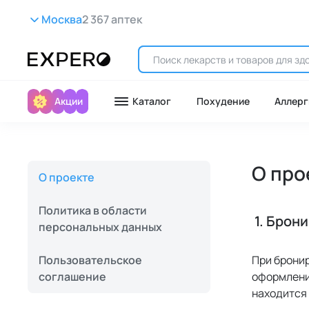
Москва
2 367 аптек
Акции
Каталог
Похудение
Аллерг
О про
О проекте
Политика в области
 1. Брон
персональных данных
Пользовательское
При брони
соглашение
оформления
находится