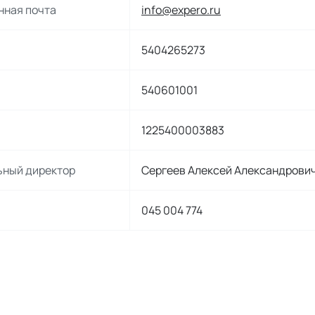
нная почта
info@expero.ru
5404265273
540601001
1225400003883
ьный директор
Сергеев Алексей Александрови
045 004 774