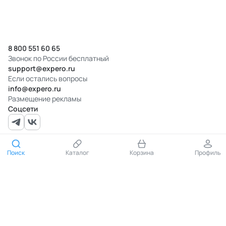
8 800 551 60 65
Звонок по России бесплатный
support@expero.ru
Если остались вопросы
info@expero.ru
Размещение рекламы
Соцсети
Документы
Поиск
Каталог
Корзина
Профиль
Помощь
О нас
Партнёрам