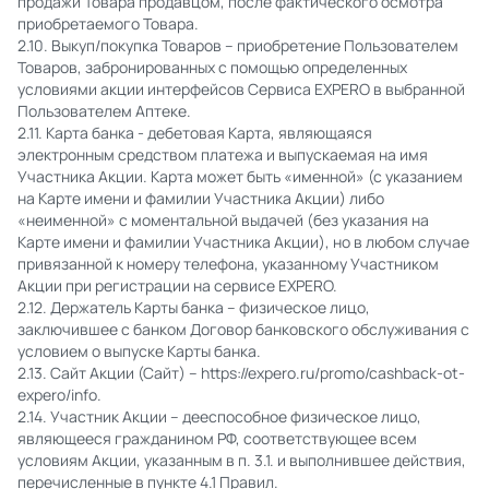
продажи Товара продавцом, после фактического осмотра
приобретаемого Товара.
2.10. Выкуп/покупка Товаров – приобретение Пользователем
Товаров, забронированных с помощью определенных
условиями акции интерфейсов Сервиса EXPERO в выбранной
Пользователем Аптеке.
2.11. Карта банка - дебетовая Карта, являющаяся
электронным средством платежа и выпускаемая на имя
Участника Акции. Карта может быть «именной» (с указанием
на Карте имени и фамилии Участника Акции) либо
«неименной» с моментальной выдачей (без указания на
Карте имени и фамилии Участника Акции), но в любом случае
привязанной к номеру телефона, указанному Участником
Акции при регистрации на сервисе EXPERO.
2.12. Держатель Карты банка – физическое лицо,
заключившее с банком Договор банковского обслуживания с
условием о выпуске Карты банка.
2.13. Сайт Акции (Сайт) – https://expero.ru/promo/cashback-ot-
expero/info.
2.14. Участник Акции – дееспособное физическое лицо,
являющееся гражданином РФ, соответствующее всем
условиям Акции, указанным в п. 3.1. и выполнившее действия,
перечисленные в пункте 4.1 Правил.