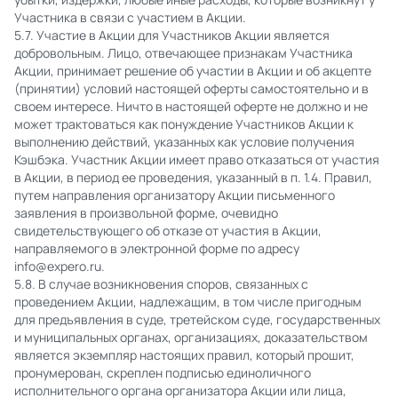
Участника в связи с участием в Акции.
5.7. Участие в Акции для Участников Акции является
добровольным. Лицо, отвечающее признакам Участника
Акции, принимает решение об участии в Акции и об акцепте
(принятии) условий настоящей оферты самостоятельно и в
своем интересе. Ничто в настоящей оферте не должно и не
может трактоваться как понуждение Участников Акции к
выполнению действий, указанных как условие получения
Кэшбэка. Участник Акции имеет право отказаться от участия
в Акции, в период ее проведения, указанный в п. 1.4. Правил,
путем направления организатору Акции письменного
заявления в произвольной форме, очевидно
свидетельствующего об отказе от участия в Акции,
направляемого в электронной форме по адресу
info@expero.ru.
5.8. В случае возникновения споров, связанных с
проведением Акции, надлежащим, в том числе пригодным
для предъявления в суде, третейском суде, государственных
и муниципальных органах, организациях, доказательством
является экземпляр настоящих правил, который прошит,
пронумерован, скреплен подписью единоличного
исполнительного органа организатора Акции или лица,