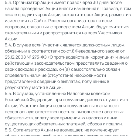
5.3. Организатор Акции имеет право через 30 дней после
начала проведения Акции внести изменения в Правила, в том
числе продлить срок Акции, сократить срок Акции, разместив
изменения на Сайте. Решения организатора по всем
вопросам, связанным с проведением Акции, будут считаться
окончательными и распространяться на всех Участников
Акции.
5.4. В случае если Участник является должностным лицом,
обязанным в соответствии со ст.8 Федерального закона от
25.12.2008 № 273-ФЗ «О противодействии коррупции» и иным
действующим законодательством представлять сведения о
своих доходах и расходах, он(а) самостоятельно обязан
определить наличие (отсутствие) необходимости
представления сведений о выплатах, полученных в
результате участия в Акции.
5.5. В случаях, установленных Налоговым кодексом
Российской Федерации, при получении доходов от участия в
Акции, Участник Акции со дня получения выплаты несет
персональную ответственность за выполнение налоговых
обязательств, уплату всех применимых налогов и иных
существующих обязательных платежей, сборов и пошлин.
5.6. Организатор Акции не возмещает, не компенсирует
убытки, издержки, любые иные расходы, которые возникнут у