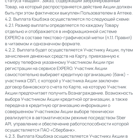
статуса «выдан». Заказ, содержащий забронированный
Товар, на который распространяется действие Акции должен
быть при этом фактически выкуплен Пользователем в Аптеке.
4.2. Выплата Кэшбэка осуществляется по следующей схеме:
4.2.1. Размер выплаты определяется по каждому Товару
отдельно и отображается в информационной системе
EXPERO в составе текстово-графической метки (п.1.1. Правил)
в читаемом и однозначном формате.
4.2.2. Выплата будет осуществляется Участнику Акции, путем
зачисления денежных средств на Карту, привязанную к
номеру телефона указанному Участником Акции при
регистрации на сервисе EXPERO. Участник Акции
самостоятельно выбирает кредитную организацию (банк) –
участника СБП, с которой у Участника Акции заключен
договор банковского счета по Карте, на которую Участник
Акции предпочитает получить Вознаграждение. Возможность
выбора Участником Акции кредитной организации, а также
передача в кредитную организацию информации о
совершенном Участником Акции выборе технически
реализуется в автоматическом режиме посредством Sber
API, управление и обеспечение работоспособности которой
осуществляется ПАО «Сбербанк».
4.2.3. Выплата Кэшбэка осуществляется Участнику Акции в