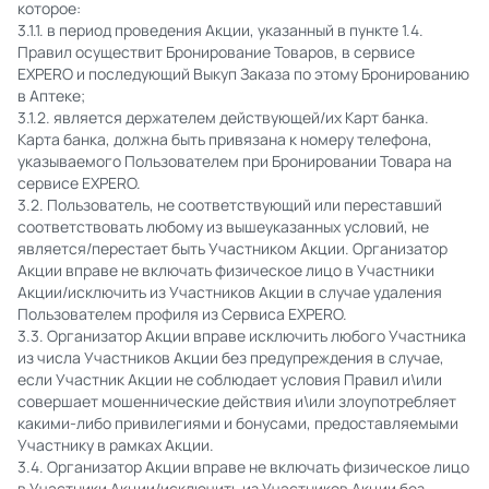
которое:
3.1.1. в период проведения Акции, указанный в пункте 1.4.
Правил осуществит Бронирование Товаров, в сервисе
EXPERO и последующий Выкуп Заказа по этому Бронированию
в Аптеке;
3.1.2. является держателем действующей/их Карт банка.
Карта банка, должна быть привязана к номеру телефона,
указываемого Пользователем при Бронировании Товара на
сервисе EXPERO.
3.2. Пользователь, не соответствующий или переставший
соответствовать любому из вышеуказанных условий, не
является/перестает быть Участником Акции. Организатор
Акции вправе не включать физическое лицо в Участники
Акции/исключить из Участников Акции в случае удаления
Пользователем профиля из Сервиса EXPERO.
3.3. Организатор Акции вправе исключить любого Участника
из числа Участников Акции без предупреждения в случае,
если Участник Акции не соблюдает условия Правил и\или
совершает мошеннические действия и\или злоупотребляет
какими-либо привилегиями и бонусами, предоставляемыми
Участнику в рамках Акции.
3.4. Организатор Акции вправе не включать физическое лицо
в Участники Акции/исключить из Участников Акции без