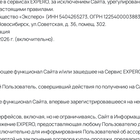
 в сервисах EXPERO, за исключением Сайта, урегулирован
настоящими правилами. 
бщество «Эксперо» (ИНН 5404265273, ОГРН 1225400003883)
восибирск, ул.Советская, д. 36, помещ. 302. 
ация
2026 г. (включительно). 
ующее функционал Сайта и/или зашедшее на Сервис EXPERO
й Пользователь, совершивший действия по получению на С
е функционал Сайта, впервые зарегистрировавшееся на не
ерфейсов, включая, но не ограничиваясь, Сайт в Информа
иложение EXPERO, предоставляющая любому Пользователю 
ключительно для информирования Пользователей об ассорт
офертой на заключение договора купли-продажи, предварите