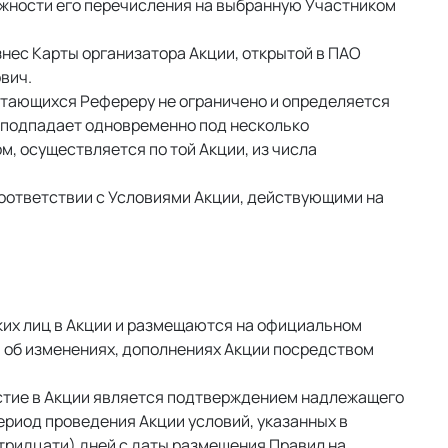
ожности его перечисления на выбранную Участником 
нес Карты организатора Акции, открытой в ПАО 
вич. 
читающихся Рефереру не ограничено и определяется 
 подпадает одновременно под несколько 
, осуществляется по той Акции, из числа 
оответствии с Условиями Акции, действующими на 
ких лиц в Акции и размещаются на официальном 
ю об изменениях, дополнениях Акции посредством 
астие в Акции является подтверждением надлежащего 
риод проведения Акции условий, указанных в 
тридцати) дней с даты размещения Правил на 