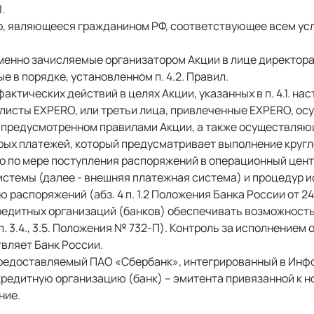
.
, являющееся гражданином РФ, соответствующее всем услов
менно зачисляемые организатором Акции в лице директора 
 в порядке, установленном п. 4.2. Правил. 
ктических действий в целях Акции, указанных в п. 4.1. нас
алисты EXPERO, или третьи лица, привлеченные EXPERO, о
 предусмотренном правилами Акции, а также осуществляю
трых платежей, который предусматривает выполнение кругл
 по мере поступления распоряжений в операционный центр
истемы (далее - внешняя платежная система) и процедур 
распоряжений (абз. 4 п. 1.2 Положения Банка России от 24
кредитных организаций (банков) обеспечивать возможность
3.4., 3.5. Положения № 732-П). Контроль за исполнением 
ляет Банк России. 
 предоставляемый ПАО «Сбербанк», интегрированный в Ин
редитную организацию (банк) – эмитента привязанной к но
ие. 