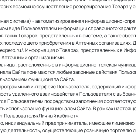
торых возможно осуществление резервирование Товара у 
ая система) - автоматизированная информационно-справо
емом виде Пользователям информации справочного характер
цов таких Товаров, представленных в системе, а также об
их последующего приобретения в Аптечных организациях. 
/expero.ru/. Информация о Товарах, представленных в Инф
 Аптечными организациями. 
траницы, расположенные в информационно-телекоммуникац
ионала Сайта понимаются любые законные действия Пользов
ользованием функционала Сайта. 
 программный интерфейс Пользователя, содержащий инфо
ность удаленного взаимодействия Пользователя с выбран
ется Пользователем посредством заполнения соответствую
ь использование функционалом Сайта. В рамках настоящег
т Пользователя/Личный кабинет». 
ицо, индивидуальный предприниматель, имеющие лицензию
ую деятельность, осуществляющие розничную торговлю ле