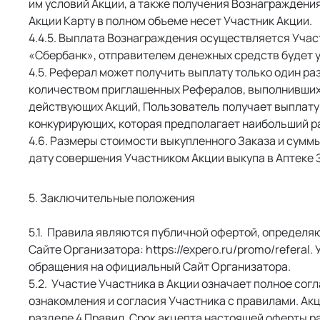
им условий Акции, а также получения Вознаграждени
Акции Карту в полном объеме несет Участник Акции. 
 Выплата Вознаграждения осуществляется Участ
«Сбербанк», отправителем денежных средств будет у
 Реферал может получить выплату только один ра
количеством приглашенных Рефералов, выполнивших 
действующих Акций, Пользователь получает выплату т
конкурирующих, которая предполагает наибольший р
 Размеры стоимости выкупленного Заказа и сумм
дату совершения Участником Акции выкупа в Аптеке З
5. Заключительные положения
 Правила являются публичной офертой, определяю
Сайте Организатора: https://expero.ru/promo/refera
обращения на официальный Сайт Организатора. 
 Участие Участника в Акции означает полное сог
ознакомления и согласия Участника с правилами. Ак
разделе 4 Правил. Срок акцепта настоящей оферты ра