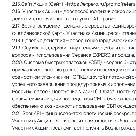
Сайт Акции (Сайт) –https://expero.ru/promo/referal
 Участник Акции – дееспособное физическое лицо
действия, перечисленные в пункте 4.1 Правил. 
 Вознаграждение - денежные средства, единовре
счет банковской Карты Участника Акции, рассчитанные
 Целевые действия – совершение юридических и фа
 Служба поддержки - внутренняя служба и специ
вопросам использования Сервиса EXPERO в порядке,
 Система быстрых платежей (СБП) - сервис быс
приема к исполнению распоряжений незамедлительно
совместном упоминании - ОПКЦ) другой платежной с
успешного завершения процедур приема к исполнению 
России», далее - Положение N 732-П). Обязанность 
физическими лицами посредством СБП обусловлена п. 
обеспечению возможность пользования СБП осуществ
 Sber API – финансово-технологический ресурс,
Участнику Акции технической возможности выбрать к
Участник Акции предпочитает получить Вознагражден