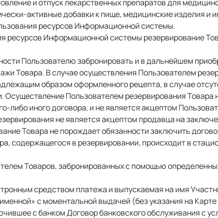
товление и отпуск лекарственных препаратов для медицинс
ически-активные добавки к пище, медицинские изделия и и
льзования ресурсов Информационной системы. 
ия ресурсов Информационной системы резервирование Тов
ности Пользователю забронировать и в дальнейшем приоб
дажи Товара. В случае осуществления Пользователем резе
адлежащим образом оформленного рецепта, в случае отсутс
. Осуществление Пользователем резервирования Товара н
го-либо иного договора, и не является акцептом Пользова
зервирования не является акцептом продавца на заключе
вание Товара не порождает обязанности заключить договор
а, содержащегося в резервировании, происходит в стаци
ателем Товаров, забронированных с помощью определенны
ктронным средством платежа и выпускаемая на имя Участни
именной» с моментальной выдачей (без указания на Карте 
ючившее с банком Договор банковского обслуживания с усл