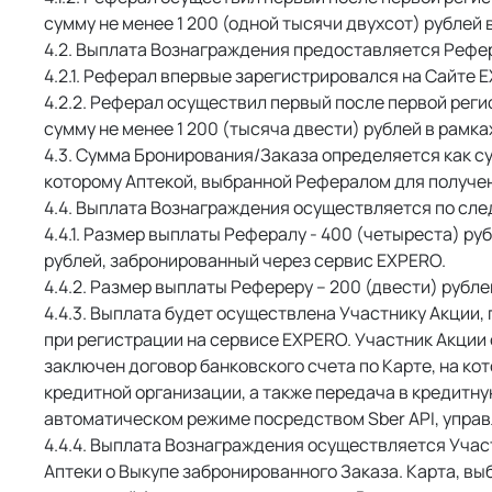
сумму не менее 1 200 (одной тысячи двухсот) рублей в
 Выплата Вознаграждения предоставляется Рефера
 Реферал впервые зарегистрировался на Сайте 
 Реферал осуществил первый после первой регис
сумму не менее 1 200 (тысяча двести) рублей в рамках
 Сумма Бронирования/Заказа определяется как су
которому Аптекой, выбранной Рефералом для получени
 Выплата Вознаграждения осуществляется по сле
 Размер выплаты Рефералу - 400 (четыреста) руб
рублей, забронированный через сервис EXPERO. 
 Размер выплаты Рефереру – 200 (двести) рубл
 Выплата будет осуществлена Участнику Акции, 
при регистрации на сервисе EXPERO. Участник Акции 
заключен договор банковского счета по Карте, на к
кредитной организации, а также передача в кредитн
автоматическом режиме посредством Sber API, упра
 Выплата Вознаграждения осуществляется Участ
Аптеки о Выкупе забронированного Заказа. Карта, в