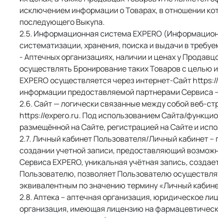
исключением информации о Товарах, в отношении ко
последующего Выкупа. 
 Информационная система EXPERO (Информационн
систематизации, хранения, поиска и выдачи в требу
- Аптечных организациях, наличии и ценах у Продав
осуществлять Бронирование таких Товаров с целью 
EXPERO осуществляется через интернет-Сайт https:/
информации предоставляемой партнерами Сервиса –
 Сайт — логически связанные между собой веб-с
https://expero.ru. Под использованием Сайта/функц
размещённой на Сайте, регистрацией на Сайте и исп
 Личный кабинет Пользователя/Личный кабинет –
создании учетной записи, предоставляющий возмож
Сервиса EXPERO, уникальная учётная запись, созда
Пользователю, позволяет Пользователю осуществлят
эквивалентным по значению термину «Личный кабине
 Аптека – аптечная организация, юридическое л
организация, имеющая лицензию на фармацевтическ