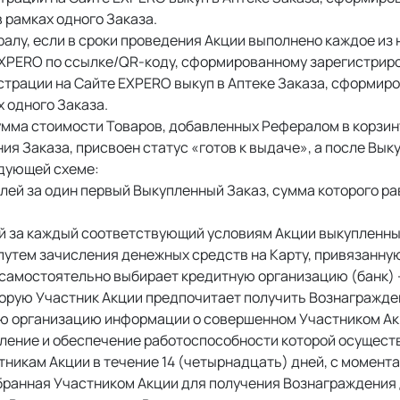
 рамках одного Заказа. 
лу, если в сроки проведения Акции выполнено каждое из 
EXPERO по ссылке/QR-коду, сформированному зарегистрир
трации на Сайте EXPERO выкуп в Аптеке Заказа, сформиро
 одного Заказа. 
мма стоимости Товаров, добавленных Рефералом в корзину 
я Заказа, присвоен статус «готов к выдаче», а после Вык
дующей схеме: 
лей за один первый Выкупленный Заказ, сумма которого рав
ей за каждый соответствующий условиям Акции выкупленн
путем зачисления денежных средств на Карту, привязанну
самостоятельно выбирает кредитную организацию (банк) – 
оторую Участник Акции предпочитает получить Вознагражд
ую организацию информации о совершенном Участником Акц
вление и обеспечение работоспособности которой осущест
никам Акции в течение 14 (четырнадцать) дней, с момент
ыбранная Участником Акции для получения Вознаграждения