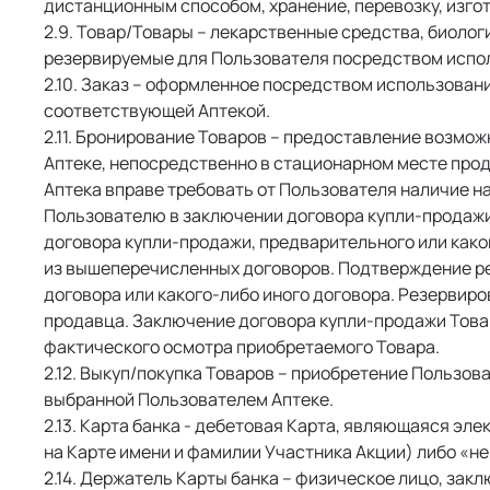
дистанционным способом, хранение, перевозку, изго
 Товар/Товары – лекарственные средства, биолог
резервируемые для Пользователя посредством испо
 Заказ – оформленное посредством использован
соответствующей Аптекой. 
 Бронирование Товаров – предоставление возмож
Аптеке, непосредственно в стационарном месте про
Аптека вправе требовать от Пользователя наличие н
Пользователю в заключении договора купли-продажи
договора купли-продажи, предварительного или како
из вышеперечисленных договоров. Подтверждение ре
договора или какого-либо иного договора. Резервиро
продавца. Заключение договора купли-продажи Товар
фактического осмотра приобретаемого Товара. 
 Выкуп/покупка Товаров – приобретение Пользов
выбранной Пользователем Аптеке. 
 Карта банка - дебетовая Карта, являющаяся эле
на Карте имени и фамилии Участника Акции) либо «не
 Держатель Карты банка – физическое лицо, закл