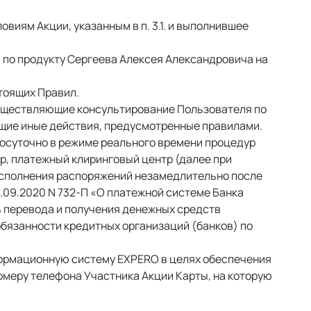
иям Акции, указанным в п. 3.1. и выполнившее 
по продукту Сергеева Алексея Александровича на 
тоящих Правил. 
существляющие консультирование Пользователя по 
щие иные действия, предусмотренные правилами. 
осуточно в режиме реального времени процедур 
, платежный клиринговый центр (далее при 
исполнения распоряжений незамедлительно после 
.09.2020 N 732-П «О платежной системе Банка 
 перевода и получения денежных средств 
обязанности кредитных организаций (банков) по 
формационную систему EXPERO в целях обеспечения 
меру телефона Участника Акции Карты, на которую 