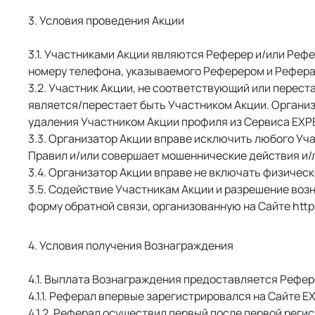
3. Условия проведения Акции
 Участниками Акции являются Реферер и/или Рефе
номеру телефона, указываемого Реферером и Рефера
 Участник Акции, не соответствующий или переста
является/перестает быть Участником Акции. Организ
удаления Участником Акции профиля из Сервиса EXPE
 Организатор Акции вправе исключить любого Уча
Правил и/или совершает мошеннические действия и/л
 Организатор Акции вправе не включать физическ
 Содействие Участникам Акции и разрешение возн
форму обратной связи, организованную на Сайте https:
4. Условия получения Вознаграждения
 Выплата Вознаграждения предоставляется Рефере
 Реферал впервые зарегистрировался на Сайте E
 Реферал осуществил первый после первой регис