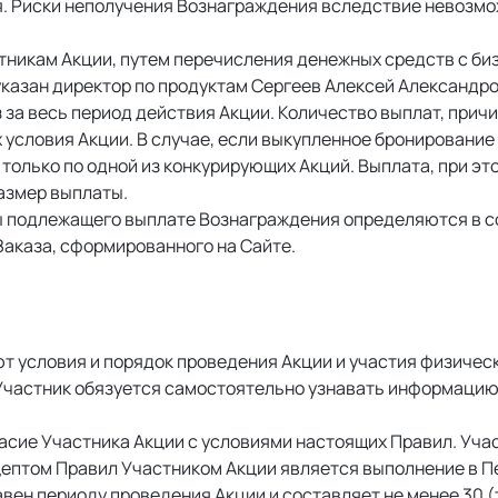
я. Риски неполучения Вознаграждения вследствие невозм
никам Акции, путем перечисления денежных средств с биз
казан директор по продуктам Сергеев Алексей Александро
з за весь период действия Акции. Количество выплат, при
условия Акции. В случае, если выкупленное бронирование
олько по одной из конкурирующих Акций. Выплата, при этом
азмер выплаты. 
ы подлежащего выплате Вознаграждения определяются в с
аказа, сформированного на Сайте. 
т условия и порядок проведения Акции и участия физичес
l. Участник обязуется самостоятельно узнавать информаци
ласие Участника Акции с условиями настоящих Правил. Уч
цептом Правил Участником Акции является выполнение в Пе
вен периоду проведения Акции и составляет не менее 30 (