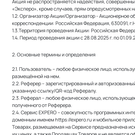
Акция не распространяется надействия, совершенные
«Эксперо», кроме случаев, прям опредусмотренных 
 Организатор Акции/Организатор - Акционерное о
корреспонденции: Российская Федерация, 630091, г.Но
Территория проведения Акции: Российская Федер
 Период проведения акции с 28.08.2025 г. по 01.09.
2. Основные термины и определения
 Пользователь – любое физическое лицо, использ
размещённой на нем. 
 Реферер – зарегистрированный и авторизованны
указанную ссылку/QR-код Рефералу. 
 Реферал – любое физическое лицо, использующе
полученного от Реферера. 
 Сервис EXPERO – совокупность программных инт
доменным именем https://expero.ru и мобильное пр
Товарах, размещаемая на Сервисе предназначена ис
их ценах, а также Продавцах Товаров и не является 