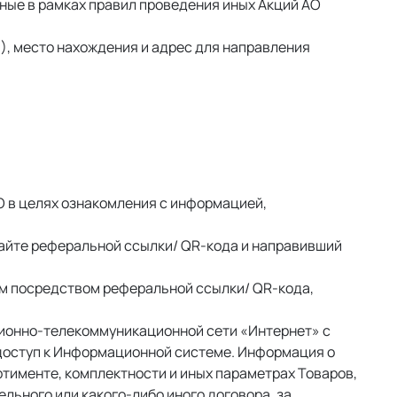
ные в рамках правил проведения иных Акций АО 
, место нахождения и адрес для направления 
 в целях ознакомления с информацией, 
айте реферальной ссылки/ QR-кода и направивший 
м посредством реферальной ссылки/ QR-кода, 
ционно-телекоммуникационной сети «Интернет» с 
доступ к Информационной системе. Информация о 
именте, комплектности и иных параметрах Товаров, 
льного или какого-либо иного договора, за 