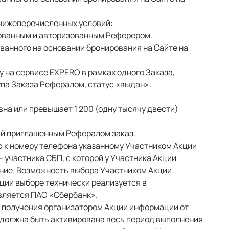
нижеперечисленных условий: 
ованным и авторизованным Реферером. 
ванного на основании бронирования на Сайте на 
на сервисе EXPERO в рамках одного Заказа, 
упа Заказа Рефералом, статус «выдан». 
на или превышает 1 200 (одну тысячу двести) 
ый приглашенным Рефералом заказ. 
ю к номеру телефона указанному Участником Акции 
участника СБП, с которой у Участника Акции 
ение. Возможность выбора Участником Акции 
ии выборе технически реализуется в 
вляется ПАО «Сбербанк». 
а получения организатором Акции информации от 
 должна быть активирована весь период выполнения 