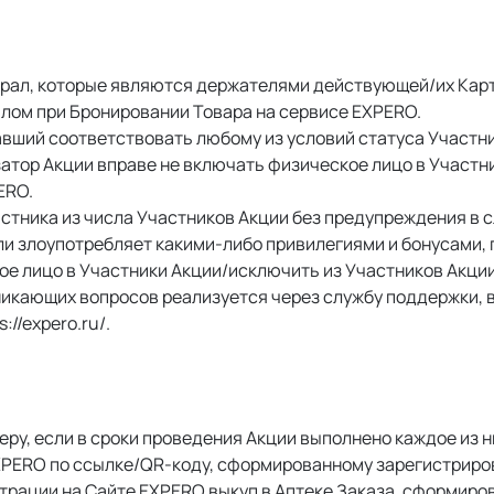
рал, которые являются держателями действующей/их Карт б
лом при Бронировании Товара на сервисе EXPERO. 
вший соответствовать любому из условий статуса Участник
атор Акции вправе не включать физическое лицо в Участни
RO. 
стника из числа Участников Акции без предупреждения в с
и злоупотребляет какими-либо привилегиями и бонусами, 
ое лицо в Участники Акции/исключить из Участников Акции
икающих вопросов реализуется через службу поддержки, в
//expero.ru/. 
ру, если в сроки проведения Акции выполнено каждое из 
XPERO по ссылке/QR-коду, сформированному зарегистриро
трации на Сайте EXPERO выкуп в Аптеке Заказа, сформиров