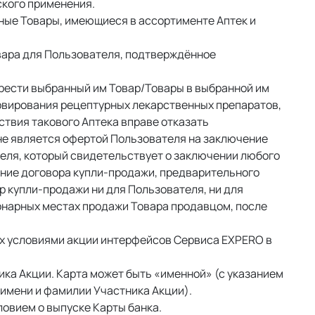
кого применения. 
ные Товары, имеющиеся в ассортименте Аптек и 
ара для Пользователя, подтверждённое 
рести выбранный им Товар/Товары в выбранной им 
рвирования рецептурных лекарственных препаратов, 
твия такового Аптека вправе отказать 
е является офертой Пользователя на заключение 
теля, который свидетельствует о заключении любого 
ние договора купли-продажи, предварительного 
 купли-продажи ни для Пользователя, ни для 
онарных местах продажи Товара продавцом, после 
х условиями акции интерфейсов Сервиса EXPERO в 
ка Акции. Карта может быть «именной» (с указанием 
имени и фамилии Участника Акции). 
овием о выпуске Карты банка. 