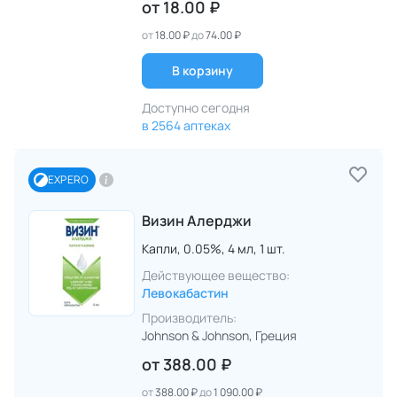
от
18.00 ₽
от
18.00 ₽
до
74.00 ₽
В корзину
Доступно сегодня
в 2564 аптеках
EXPERO
Визин Алерджи
Капли,
0.05%,
4 мл,
1 шт.
Действующее вещество:
Левокабастин
Производитель:
Johnson & Johnson
, Греция
от
388.00 ₽
от
388.00 ₽
до
1 090.00 ₽