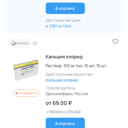
В корзину
Доступно сегодня
в 2881 аптеке
EXPERO
Кальция хлорид
Раствор,
100 мг/мл,
10 мл,
10 шт.
Действующее вещество:
Кальция хлорид
Производитель:
по рецепту
Дальхимфарм
, Россия
от
69.00 ₽
от
69.00 ₽
до
233.00 ₽
В корзину