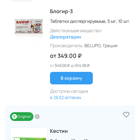
Блогир-3
Таблетки диспергируемые,
5 мг,
10 шт.
Действующее вещество:
Дезлоратадин
Производитель:
BELUPO
, Греция
от
349.00 ₽
от
349.00 ₽
до
614.00 ₽
В корзину
Доступно сегодня
в 2632 аптеках
Original
Кестин