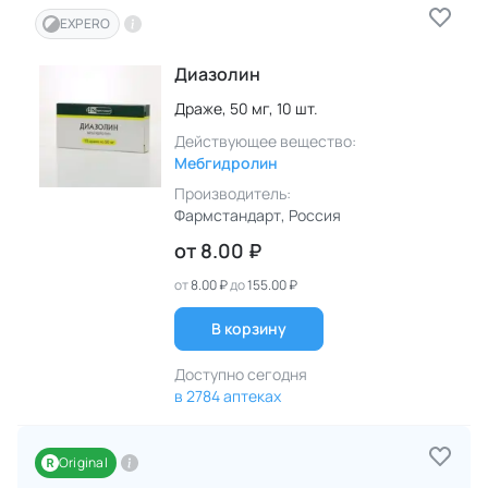
EXPERO
Диазолин
Драже,
50 мг,
10 шт.
Действующее вещество:
Мебгидролин
Производитель:
Фармстандарт
, Россия
от
8.00 ₽
от
8.00 ₽
до
155.00 ₽
В корзину
Доступно сегодня
в 2784 аптеках
Original