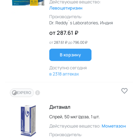
Действующее вещество:
Левоцетиризин
Производитель:
Dr. Reddy`s Laboratories
, Индия
от
287.61 ₽
от
287.61 ₽
до
796.00 ₽
В корзину
Доступно сегодня
в 2318 аптеках
EXPERO
Дитамал
Спрей,
50 мкг/доза,
1 шт.
Действующее вещество:
Мометазон
Производитель: