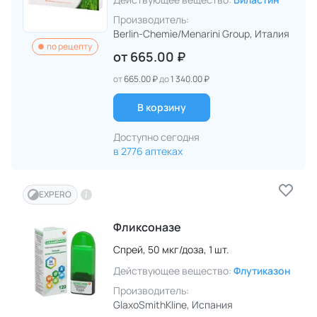
Производитель:
Berlin-Chemie/Menarini Group
, Италия
по рецепту
от
665.00 ₽
от
665.00 ₽
до
1 340.00 ₽
В корзину
Доступно сегодня
в 2776 аптеках
EXPERO
Фликсоназе
Спрей,
50 мкг/доза,
1 шт.
Действующее вещество:
Флутиказон
Производитель:
GlaxoSmithKline
, Испания