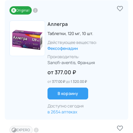
Original
Аллегра
Таблетки,
120 мг,
10 шт.
Действующее вещество:
Фексофенадин
Производитель:
Sanofi-aventis
, Франция
от
377.00 ₽
от
377.00 ₽
до
1 320.00 ₽
В корзину
Доступно сегодня
в 2654 аптеках
EXPERO