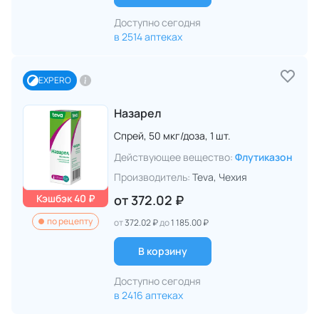
Доступно сегодня
в 2514 аптеках
EXPERO
Назарел
Спрей,
50 мкг/доза,
1 шт.
Действующее вещество:
Флутиказон
Производитель:
Teva
, Чехия
Кэшбэк 40 ₽
от
372.02 ₽
по рецепту
от
372.02 ₽
до
1 185.00 ₽
В корзину
Доступно сегодня
в 2416 аптеках