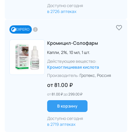
Доступно сегодня
в 2726 аптеках
EXPERO
Кромицил-Солофарм
Капли,
2%,
10 мл,
1 шт.
Действующее вещество:
Кромоглициевая кислота
Производитель:
Гротекс
, Россия
от
81.00 ₽
от
81.00 ₽
до
299.00 ₽
В корзину
Доступно сегодня
в 2719 аптеках