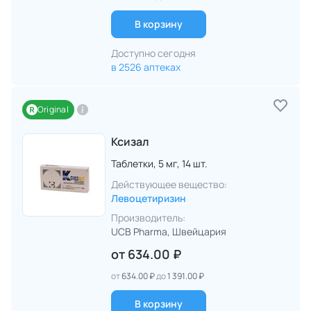
В корзину
Доступно сегодня
в 2526 аптеках
Original
Ксизал
Таблетки,
5 мг,
14 шт.
Действующее вещество:
Левоцетиризин
Производитель:
UCB Pharma
, Швейцария
от
634.00 ₽
от
634.00 ₽
до
1 391.00 ₽
В корзину