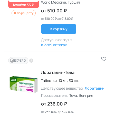
World Medicine
, Турция
Кэшбэк 35 ₽
от
510.00 ₽
по рецепту
от
510.00 ₽
до
918.00 ₽
В корзину
Доступно сегодня
в 2289 аптеках
EXPERO
Лоратадин-Тева
Таблетки,
10 мг,
30 шт.
Действующее вещество:
Лоратадин
Производитель:
Teva
, Венгрия
от
236.00 ₽
от
236.00 ₽
до
324.00 ₽