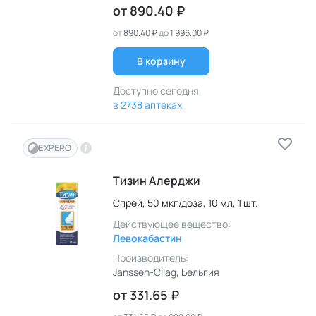
от
890.40 ₽
от
890.40 ₽
до
1 996.00 ₽
В корзину
Доступно сегодня
в 2738 аптеках
EXPERO
Тизин Алерджи
Спрей,
50 мкг/доза,
10 мл,
1 шт.
Действующее вещество:
Левокабастин
Производитель:
Janssen-Cilag
, Бельгия
от
331.65 ₽