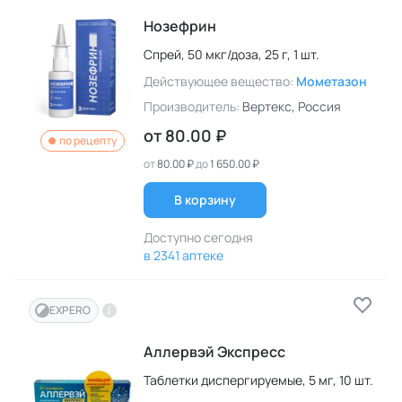
Нозефрин
Спрей,
50 мкг/доза,
25 г,
1 шт.
Действующее вещество:
Мометазон
Производитель:
Вертекс
, Россия
от
80.00 ₽
по рецепту
от
80.00 ₽
до
1 650.00 ₽
В корзину
Доступно сегодня
в 2341 аптеке
EXPERO
Аллервэй Экспресс
Таблетки диспергируемые,
5 мг,
10 шт.