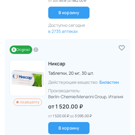
от
331.65 ₽
до
982.00 ₽
В корзину
Доступно сегодня
в 2735 аптеках
Original
Никсар
Таблетки,
20 мг,
30 шт.
Действующее вещество:
Биластин
Производитель:
Berlin-Chemie/Menarini Group
, Италия
по рецепту
от
1 520.00 ₽
от
1 520.00 ₽
до
3 095.00 ₽
В корзину