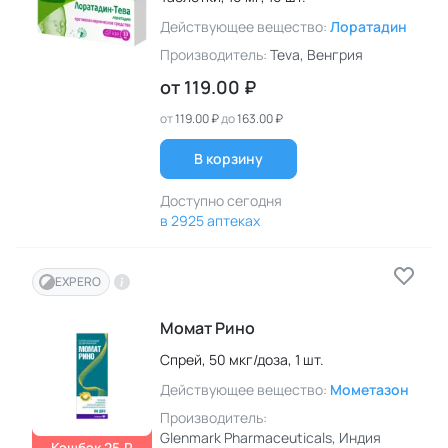
Действующее вещество:
Лоратадин
Производитель:
Teva
, Венгрия
от
119.00 ₽
от
119.00 ₽
до
163.00 ₽
В корзину
Доступно сегодня
в 2925 аптеках
EXPERO
Момат Рино
Спрей,
50 мкг/доза,
1 шт.
Действующее вещество:
Мометазон
Производитель:
Glenmark Pharmaceuticals
, Индия
Кэшбэк 25 ₽