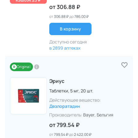
от
306.88 ₽
от
306.88 ₽
до
786.00 ₽
В корзину
Доступно сегодня
в 2899 аптеках
Original
Эриус
Таблетки,
5 мг,
20 шт.
Действующее вещество:
Дезлоратадин
Производитель:
Bayer
, Бельгия
от
799.54 ₽
от
799.54 ₽
до
2 422.00 ₽