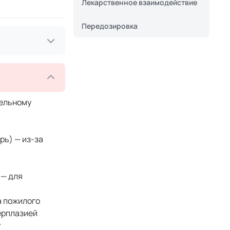
Лекарственное взаимодействие
Передозировка
тельному
рь) — из-за
 — для
а пожилого
ерплазией
у