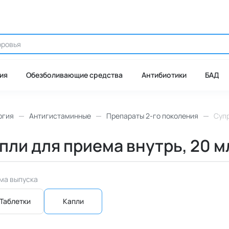
ия
Обезболивающие средства
Антибиотики
БАД
ргия
Антигистаминные
Препараты 2-го поколения
Супр
пли для приема внутрь, 20 мл
ма выпуска
Таблетки
Капли