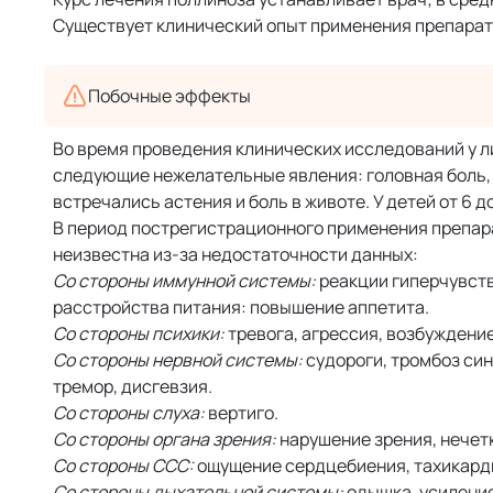
Существует клинический опыт применения препарат
Побочные эффекты
Во время проведения клинических исследований у лиц
следующие нежелательные явления: головная боль, с
встречались астения и боль в животе. У детей от 6 до
В период пострегистрационного применения препа
неизвестна из-за недостаточности данных:
Со стороны иммунной системы:
реакции гиперчувств
расстройства питания: повышение аппетита.
Со стороны психики:
тревога, агрессия, возбуждени
Со стороны нервной системы:
судороги, тромбоз син
тремор, дисгевзия.
Со стороны слуха:
вертиго.
Со стороны органа зрения:
нарушение зрения, нечет
Со стороны ССС:
ощущение сердцебиения, тахикарди
Со стороны дыхательной системы:
одышка, усиление