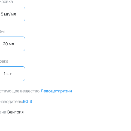
ировка
5 мг/мл
ем
20 мл
овка
1 шт. 
ствующее вещество:
Левоцетиризин
изводитель:
EGIS
ана:
Венгрия