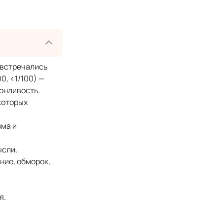
) встречались
0, <1/100) —
сонливость.
которых
зма и
ысли.
ние, обморок,
я.