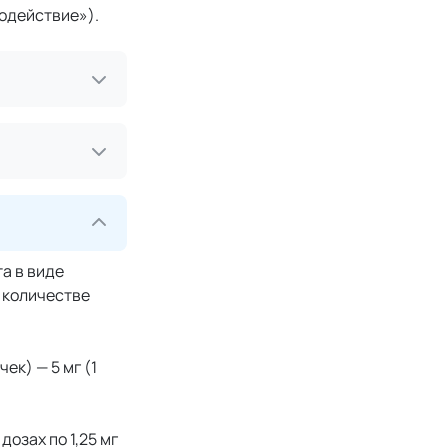
одействие»).
а в виде
 количестве
к) — 5 мг (1
дозах по 1,25 мг