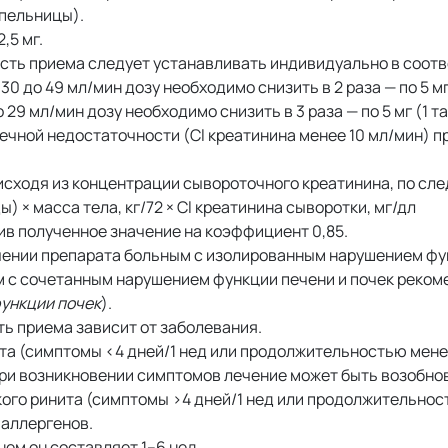
капельницы).
,5 мг.
ть приема следует устанавливать индивидуально в соотв
0 до 49 мл/мин дозу необходимо снизить в 2 раза — по 5 мг (
 29 мл/мин дозу необходимо снизить в 3 раза — по 5 мг (1 та
ечной недостаточности (Cl креатинина менее 10 мл/мин) 
исходя из концентрации сывороточного креатинина, по сл
ы) × масса тела, кг/72 × Cl креатинина сыворотки, мг/дл
ив полученное значение на коэффициент 0,85.
ении препарата больным с изолированным нарушением фу
м с сочетанным нарушением функции печени и почек реком
ункции почек
).
ь приема зависит от заболевания.
а (симптомы <4 дней/1 нед или продолжительностью мене
ри возникновении симптомов лечение может быть возобно
ого ринита (симптомы >4 дней/1 нед или продолжительнос
 аллергенов.
нем он составляет 1–6 нед.