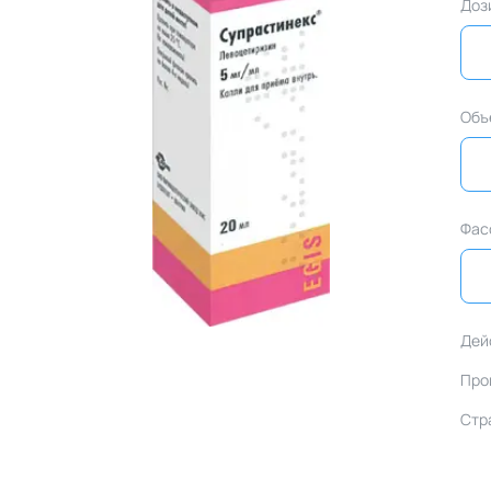
Доз
Объ
Фас
Дей
Про
Стр