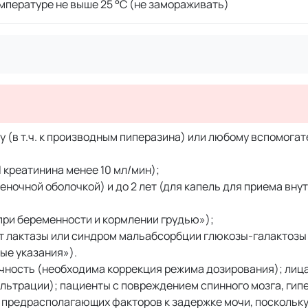
мпературе не выше 25 °C (не замораживать)
 (в т.ч. к производным пиперазина) или любому вспомога
 креатинина менее 10 мл/мин);
еночной оболочкой) и до 2 лет (для капель для приема внут
при беременности и кормлении грудью»);
 лактазы или синдром мальабсорбции глюкозы-галактозы
ые указания»).
чность (необходима коррекция режима дозирования); лиц
льтрации); пациенты с повреждением спинного мозга, гип
х предрасполагающих факторов к задержке мочи, поскольк