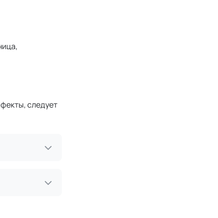
ница,
ффекты, следует