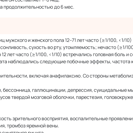
а продолжительностью до 6 мес.
 мужского и женского пола 12–71 лет часто (≥1/100, <1/10
онливость, сухость во рту, утомляемость; нечасто (≥1/100
 12 лет часто (≥1/100, <1/10) встречались головная боль и 
рата наблюдались следующие побочные эффекты, частота 
ительности, включая анафилаксию. Со стороны метаболи
е, бессонница, галлюцинации, депрессия, суицидальные м
усов твердой мозговой оболочки, парестезия, головокруже
кость зрительного восприятия, воспалительные проявлени
я, тромбоз яремной вены.
 симптомов ринита.