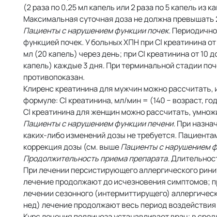
(2 раза по 0,25 мл капель или 2 раза по 5 капель из 
Максимальная суточная доза не должна превышать 2
Пациенты с нарушением функции почек.
Периодичнос
функцией почек. У больных ХПН при Cl креатинина от 3
мл (20 капель) через день; при Cl креатинина от 10 до
капель) каждые 3 дня. При терминальной стадии поч
противопоказан.
Клиренс креатинина для мужчин можно рассчитать, 
формуле: Cl креатинина, мл/мин = (140 − возраст, год
Cl креатинина для женщин можно рассчитать, умнож
Пациенты с нарушением функции печени.
При назнач
каких-либо изменений дозы не требуется. Пациента
коррекция дозы (см. выше
Пациенты с нарушением ф
Продолжительность приема препарата.
Длительност
При лечении персистирующего аллергического ринит
лечение продолжают до исчезновения симптомов; п
лечении сезонного (интермиттирущего) аллергическ
нед) лечение продолжают весь период воздействия
Курс лечения поллиноза устанавливает врач; в сред