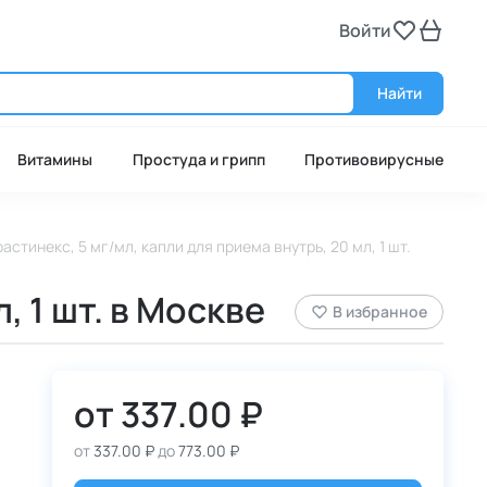
Войти
Войт
Найти
Витамины
Простуда и грипп
Противовирусные
астинекс, 5 мг/мл, капли для приема внутрь, 20 мл, 1 шт.
, 1 шт. в Москве
В избранное
от
337.00 ₽
от
337.00 ₽
до
773.00 ₽