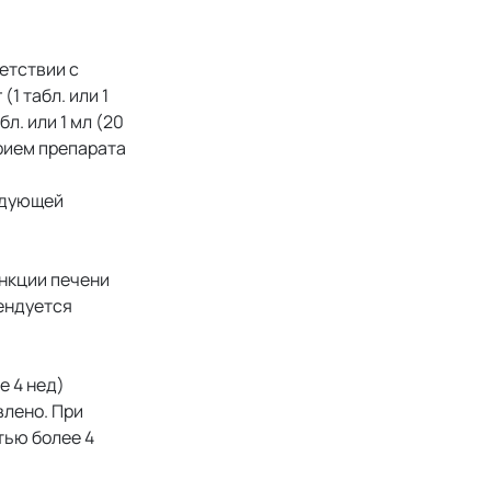
етствии с
1 табл. или 1
бл. или 1 мл (20
прием препарата
едующей
нкции печени
ендуется
е 4 нед)
влено. При
тью более 4