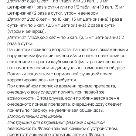
Детям от 6 до 12 лет
— по 1 табл. или 20 кап. (10 мг
цетиризина) 1 раз в сутки или по 1/2 табл. или 10 кап. (5 мг
цетиризина) 2 раза в сутки, утром и вечером.
Детям от 2 до 6 лет
— по 10 кап. (5 мг цетиризина) 1 раз в
сутки или по 5 кап. (2,5 мг цетиризина) 2 раза в сутки
(утром и вечером).
Детям от 1 года до 2 лет
— по 5 кап. (2, 5 мг цетиризина) 2
раза в сутки.
Пациентам пожилого возраста, пациентам с выраженными
нарушениями функции печени и/или почек в сочетании со
снижением скорости клубочковой фильтрации препарат
назначается врачом индивидуально, в уменьшенной дозе.
Пожилым пациентам с нормальной функцией почек
корректировка дозы не требуется.
При случайном пропуске времени приема препарата,
очередную дозу следует принять при первой же
возможности. В том случае, если приближается время
очередного приема препарата, очередную дозу следует
принять по графику, не увеличивая общей дозы.
Дополнительно для капель
Инструкция для открывания флакона с крышкой
безопасности.
Флакон закрыт крышкой с устройством,
препятствующим его открытию детьми. Флакон