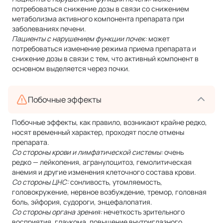
потребоваться снижение дозы в связи со снижением
метаболизма активного компонента препарата при
заболеваниях печени.
Пациенты с нарушением функции почек:
может
потребоваться изменение режима приема препарата и
снижение дозы в связи с тем, что активный компонент в
основном выделяется через почки.
Побочные эффекты
Побочные эффекты, как правило, возникают крайне редко,
носят временный характер, проходят после отмены
препарата.
Со стороны крови и лимфатической системы:
очень
редко — лейкопения, агранулоцитоз, гемолитическая
анемия и другие изменения клеточного состава крови.
Со стороны ЦНС:
сонливость, утомляемость,
головокружение, нервное возбуждение, тремор, головная
боль, эйфория, судороги, энцефалопатия.
Со стороны органа зрения:
нечеткость зрительного
восприятия, глаукома, повышение внутриглазного