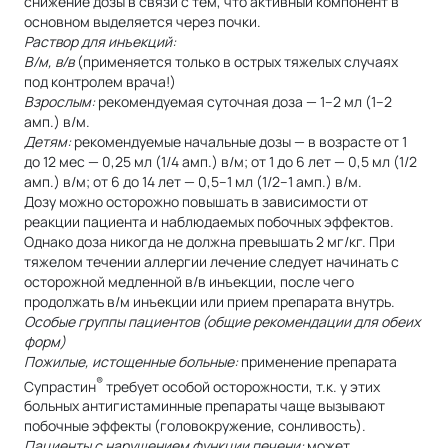
снижение дозы в связи с тем, что активный компонент в
основном выделяется через почки.
Раствор для инъекций:
В/м, в/в
(применяется только в острых тяжелых случаях
под контролем врача!)
Взрослым:
рекомендуемая суточная доза — 1–2 мл (1–2
амп.) в/м.
Детям:
рекомендуемые начальные дозы — в возрасте от 1
до 12 мес — 0,25 мл (1/4 амп.) в/м; от 1 до 6 лет — 0,5 мл (1/2
амп.) в/м; от 6 до 14 лет — 0,5–1 мл (1/2–1 амп.) в/м.
Дозу можно осторожно повышать в зависимости от
реакции пациента и наблюдаемых побочных эффектов.
Однако доза никогда не должна превышать 2 мг/кг. При
тяжелом течении аллергии лечение следует начинать с
осторожной медленной в/в инъекции, после чего
продолжать в/м инъекции или прием препарата внутрь.
Особые группы пациентов (общие рекомендации для обеих
форм)
Пожилые, истощенные больные:
применение препарата
®
Супрастин
требует особой осторожности, т.к. у этих
больных антигистаминные препараты чаще вызывают
побочные эффекты (головокружение, сонливость).
Пациенты с нарушением функции печени:
может