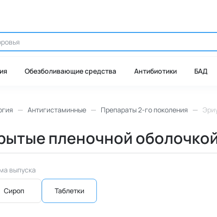
ия
Обезболивающие средства
Антибиотики
БАД
ргия
Антигистаминные
Препараты 2-го поколения
Эриу
окрытые пленочной оболочкой,
ма выпуска
Сироп
Таблетки