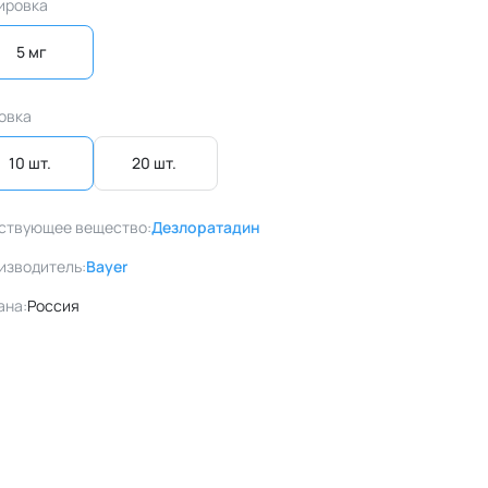
ировка
5 мг
овка
10 шт. 
20 шт. 
ствующее вещество:
Дезлоратадин
изводитель:
Bayer
ана:
Россия