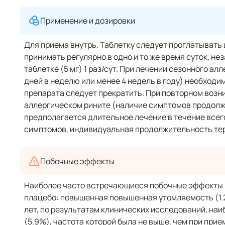
Применение и дозировки
Для приема внутрь. Таблетку следует проглатывать 
принимать регулярно в одно и то же время суток, нез
таблетке (5 мг) 1 раз/сут. При лечении сезонного 
дней в неделю или менее 4 недель в году) необход
препарата следует прекратить. При повторном возн
аллергическом рините (наличие симптомов продолжи
предполагается длительное лечение в течение всег
симптомов, индивидуальная продолжительность те
Побочные эффекты
Наиболее часто встречающиеся побочные эффекты (≥
плацебо: повышенная повышенная утомляемость (1.2%)
лет, по результатам клинических исследований, н
(5.9%), частота которой была не выше, чем при пр