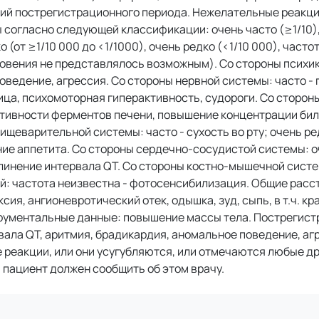
ний пострегистрационного периода. Нежелательные реакц
 согласно следующей классификации: очень часто (≥1/10),
ко (от ≥1/10 000 до <1/1000), очень редко (<1/10 000), част
овения не представлялось возможным). Со стороны психик
оведение, агрессия. Со стороны нервной системы: часто - 
ица, психомоторная гиперактивность, судороги. Со сторон
ктивности ферментов печени, повышение концентрации бил
ищеварительной системы: часто - сухость во рту; очень ред
ние аппетита. Со стороны сердечно-сосудистой системы: о
длинение интервала QT. Со стороны костно-мышечной систе
ей: частота неизвестна - фотосенсибилизация. Общие расс
ия, ангионевротический отек, одышка, зуд, сыпь, в т.ч. кр
струментальные данные: повышение массы тела. Пострегис
вала QT, аритмия, брадикардия, аномальное поведение, аг
реакции, или они усугубляются, или отмечаются любые д
 пациент должен сообщить об этом врачу.