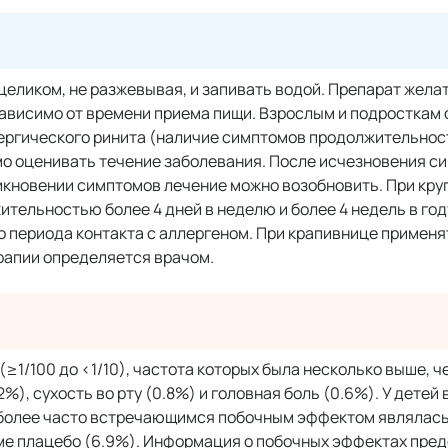
целиком, не разжевывая, и запивать водой. Препарат жела
ависимо от времени приема пищи. Взрослым и подросткам от 
аллергического ринита (наличие симптомов продолжительно
имо оценивать течение заболевания. После исчезновения с
икновении симптомов лечение можно возобновить. При кр
тельностью более 4 дней в неделю и более 4 недель в год
о периода контакта с аллергеном. При крапивнице применя
рапии определяется врачом.
1/100 до <1/10), частота которых была несколько выше, ч
, сухость во рту (0.8%) и головная боль (0.6%). У детей в
аиболее часто встречающимся побочным эффектом являлась
иеме плацебо (6.9%). Информация о побочных эффектах пре