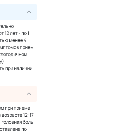
тельно
12 лет - по 1
стью менее 4
имптомов прием
углогодичном
у)
ть при наличии
ем при приеме
 возрасте 12-17
 головная боль
дставлена по