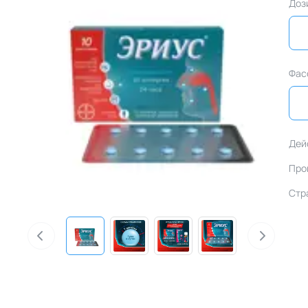
Доз
Фас
Дей
Про
Стр