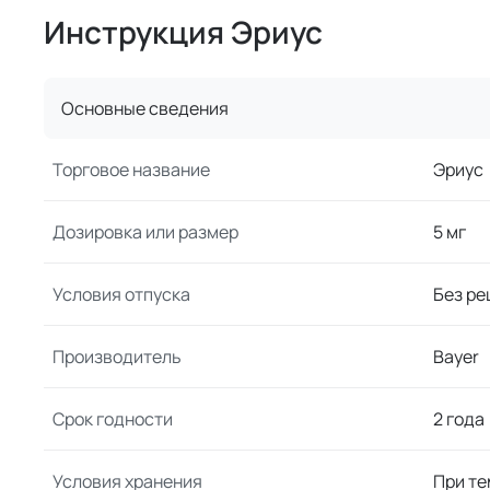
Инструкция Эриус
Основные сведения
Торговое название
Эриус
Дозировка или размер
5 мг
Условия отпуска
Без ре
Производитель
Bayer
Срок годности
2 года
Условия хранения
При те