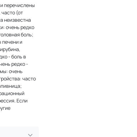
ии перечислены
 часто (от
ота неизвестна
и: очень редко
головная боль;
ы печени и
ирубина,
ко - боль в
чень редко -
мы: очень
тройства: часто
апивница;
трационный
рессия. Если
ругие