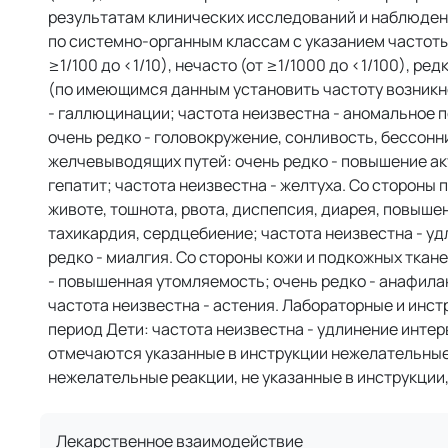
результатам клинических исследований и наблюде
по системно-органным классам с указанием частоты
≥1/100 до <1/10), нечасто (от ≥1/1000 до <1/100), ред
(по имеющимся данным установить частоту возникн
- галлюцинации; частота неизвестна - аномальное п
очень редко - головокружение, сонливость, бессонн
желчевыводящих путей: очень редко - повышение а
гепатит; частота неизвестна - желтуха. Со стороны п
животе, тошнота, рвота, диспепсия, диарея, повыше
тахикардия, сердцебиение; частота неизвестна - у
редко - миалгия. Со стороны кожи и подкожных ткан
- повышенная утомляемость; очень редко - анафилакс
частота неизвестна - астения. Лабораторные и ин
период Дети: частота неизвестна - удлинение интер
отмечаются указанные в инструкции нежелательные 
нежелательные реакции, не указанные в инструкции,
Лекарственное взаимодействие