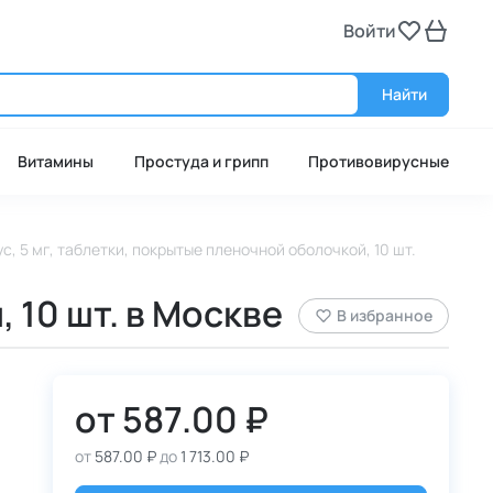
Войти
Войт
Найти
Витамины
Простуда и грипп
Противовирусные
с, 5 мг, таблетки, покрытые пленочной оболочкой, 10 шт.
 10 шт. в Москве
В избранное
от
587.00 ₽
от
587.00 ₽
до
1 713.00 ₽