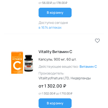
от
56.00 ₽
до
178.00 ₽
В корзину
Доступно сегодня
в 1674 аптеках
Vitality Витамин C
Капсулы,
900 мг,
60 шт.
Действующее вещество:
Витамин C
Производитель:
Vitalityofnature LTD
, Нидерланды
от
1 302.00 ₽
от
1 302.00 ₽
до
1 710.00 ₽
В корзину