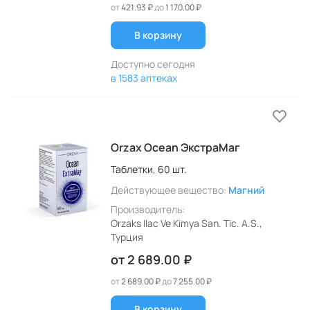
от
421.93 ₽
до
1 170.00 ₽
В корзину
Доступно сегодня
в 1583 аптеках
Orzax Ocean ЭкстраМаг
Таблетки,
60 шт.
Действующее вещество:
Магний
Производитель:
Orzaks Ilac Ve Kimya San. Tic. A.S.
,
Турция
от
2 689.00 ₽
от
2 689.00 ₽
до
7 255.00 ₽
В корзину