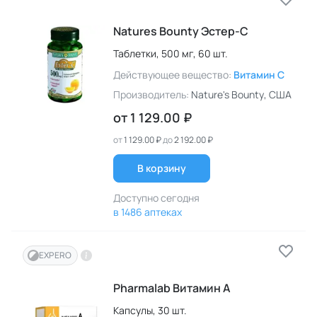
Natures Bounty Эстер-С
Таблетки,
500 мг,
60 шт.
Действующее вещество:
Витамин C
Производитель:
Nature's Bounty
, США
от
1 129.00 ₽
от
1 129.00 ₽
до
2 192.00 ₽
В корзину
Доступно сегодня
в 1486 аптеках
EXPERO
Pharmalab Витамин A
Капсулы,
30 шт.