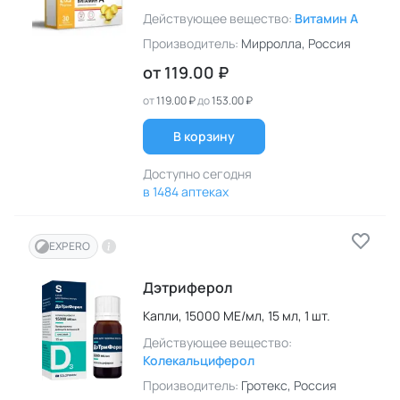
Действующее вещество:
Витамин A
Производитель:
Мирролла
, Россия
от
119.00 ₽
от
119.00 ₽
до
153.00 ₽
В корзину
Доступно сегодня
в 1484 аптеках
EXPERO
Дэтриферол
Капли,
15000 МЕ/мл,
15 мл,
1 шт.
Действующее вещество:
Колекальциферол
Производитель:
Гротекс
, Россия