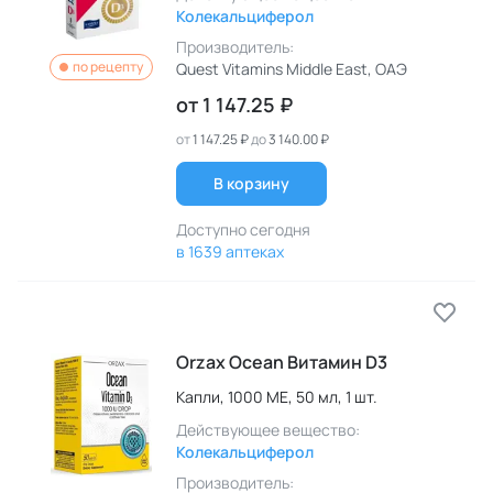
Колекальциферол
Производитель:
по рецепту
Quest Vitamins Middle East
, ОАЭ
от
1 147.25 ₽
от
1 147.25 ₽
до
3 140.00 ₽
В корзину
Доступно сегодня
в 1639 аптеках
Orzax Ocean Витамин D3
Капли,
1000 МЕ,
50 мл,
1 шт.
Действующее вещество:
Колекальциферол
Производитель: