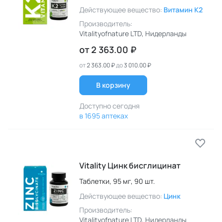
Действующее вещество:
Витамин K2
Производитель:
Vitalityofnature LTD
, Нидерланды
от
2 363.00 ₽
от
2 363.00 ₽
до
3 010.00 ₽
В корзину
Доступно сегодня
в 1695 аптеках
Vitality Цинк бисглицинат
Таблетки,
95 мг,
90 шт.
Действующее вещество:
Цинк
Производитель:
Vitalityofnature LTD
, Нидерланды