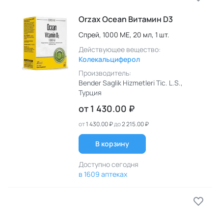
Orzax Ocean Витамин D3
Спрей,
1000 МЕ,
20 мл,
1 шт.
Действующее вещество:
Колекальциферол
Производитель:
Bender Saglik Hizmetleri Tic. L.S.
,
Турция
от
1 430.00 ₽
от
1 430.00 ₽
до
2 215.00 ₽
В корзину
Доступно сегодня
в 1609 аптеках