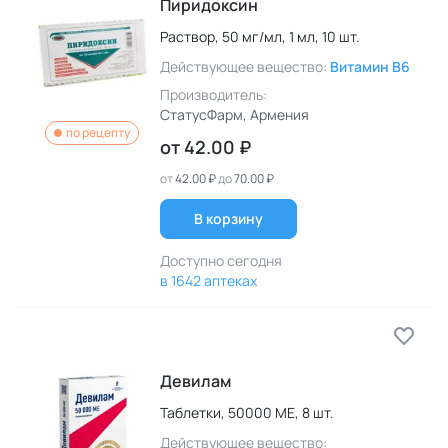
Пиридоксин
Раствор,
50 мг/мл,
1 мл,
10 шт.
Действующее вещество:
Витамин B6
Производитель:
СтатусФарм
, Армения
по рецепту
от
42.00 ₽
от
42.00 ₽
до
70.00 ₽
В корзину
Доступно сегодня
в 1642 аптеках
Девилам
Таблетки,
50000 МЕ,
8 шт.
Действующее вещество: