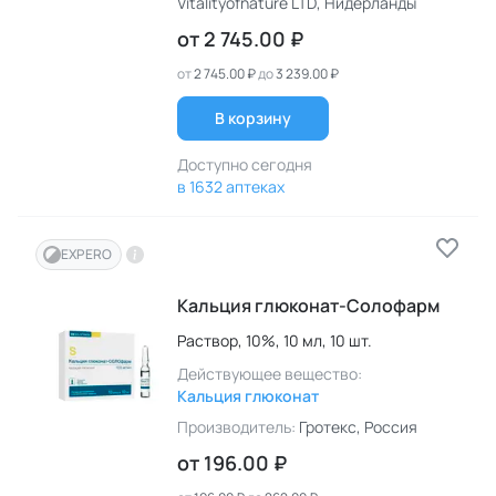
Vitalityofnature LTD
, Нидерланды
от
2 745.00 ₽
от
2 745.00 ₽
до
3 239.00 ₽
В корзину
Доступно сегодня
в 1632 аптеках
EXPERO
Кальция глюконат-Солофарм
Раствор,
10%,
10 мл,
10 шт.
Действующее вещество:
Кальция глюконат
Производитель:
Гротекс
, Россия
от
196.00 ₽