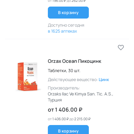
от
196.00 ₽
до
262.00 ₽
В корзину
Доступно сегодня
в 1625 аптеках
Orzax Ocean Пикоцинк
Таблетки,
30 шт.
Действующее вещество:
Цинк
Производитель:
Orzaks Ilac Ve Kimya San. Tic. A.S.
,
Турция
от
1 406.00 ₽
от
1 406.00 ₽
до
2 215.00 ₽
В корзину