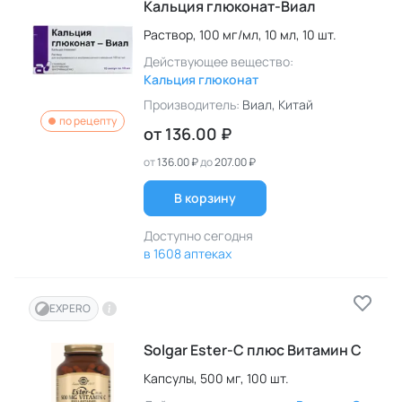
Кальция глюконат-Виал
Раствор,
100 мг/мл,
10 мл,
10 шт.
Действующее вещество:
Кальция глюконат
Производитель:
Виал
, Китай
по рецепту
от
136.00 ₽
от
136.00 ₽
до
207.00 ₽
В корзину
Доступно сегодня
в 1608 аптеках
EXPERO
Solgar Ester-C плюс Витамин C
Капсулы,
500 мг,
100 шт.