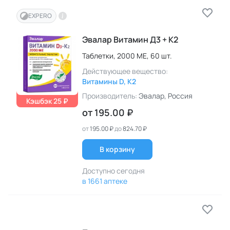
EXPERO
Эвалар Витамин Д3 + К2
Таблетки,
2000 МЕ,
60 шт.
Действующее вещество:
Витамины D, K2
Производитель:
Эвалар
, Россия
Кэшбэк 25 ₽
от
195.00 ₽
от
195.00 ₽
до
824.70 ₽
В корзину
Доступно сегодня
в 1661 аптеке