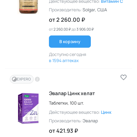
Действующее вещество:
Витамин C
Производитель:
Solgar
, США
от
2 260.00 ₽
от
2 260.00 ₽
до
3 906.00 ₽
В корзину
Доступно сегодня
в 1594 аптеках
EXPERO
Эвалар Цинк хелат
Таблетки,
100 шт.
Действующее вещество:
Цинк
Производитель:
Эвалар
от
421.93 ₽