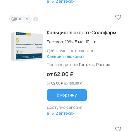
в 1612 аптеках
EXPERO
Кальция глюконат-Солофарм
Раствор,
10%,
5 мл,
10 шт.
Действующее вещество:
Кальция глюконат
Производитель:
Гротекс
, Россия
от
62.00 ₽
от
62.00 ₽
до
169.00 ₽
В корзину
Доступно сегодня
в 1612 аптеках