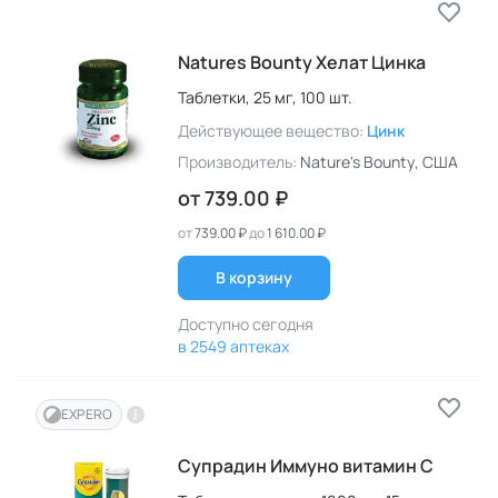
Natures Bounty Хелат Цинка
Таблетки,
25 мг,
100 шт.
Действующее вещество:
Цинк
Производитель:
Nature's Bounty
, США
от
739.00 ₽
от
739.00 ₽
до
1 610.00 ₽
В корзину
Доступно сегодня
в 2549 аптеках
EXPERO
Супрадин Иммуно витамин С