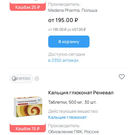
Производитель:
Кэшбэк 25 ₽
Medana Pharma
, Польша
от
195.00 ₽
от
195.00 ₽
до
457.00 ₽
В корзину
Доступно сегодня
в 2350 аптеках
EXPERO
Кальция глюконат Реневал
Таблетки,
500 мг,
30 шт.
Действующее вещество:
Кальция глюконат
Производитель:
Кэшбэк 15 ₽
Обновление ПФК
, Россия