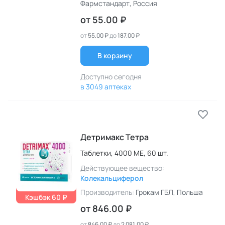
Фармстандарт
, Россия
от
55.00 ₽
от
55.00 ₽
до
187.00 ₽
В корзину
Доступно сегодня
в 3049 аптеках
Детримакс Тетра
Таблетки,
4000 МЕ,
60 шт.
Действующее вещество:
Колекальциферол
Производитель:
Грокам ГБЛ
, Польша
Кэшбэк 60 ₽
от
846.00 ₽
от
846.00 ₽
до
2 081.00 ₽