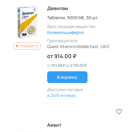
Девилам
Таблетки,
5000 МЕ,
30 шт.
Действующее вещество:
Колекальциферол
Производитель:
по рецепту
Quest Vitamins Middle East
, ОАЭ
от
914.00 ₽
от
914.00 ₽
до
2 105.00 ₽
В корзину
Доступно сегодня
в 2419 аптеках
Аевит