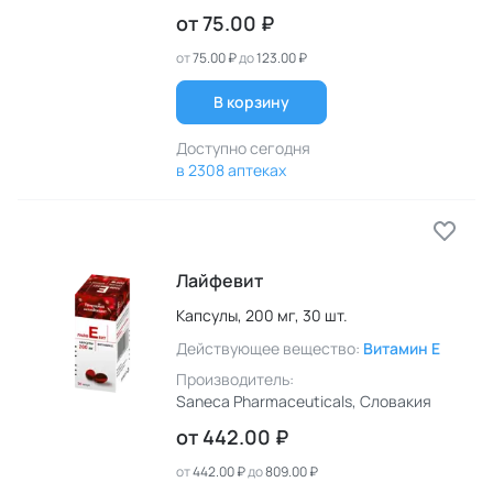
от
75.00 ₽
от
75.00 ₽
до
123.00 ₽
В корзину
Доступно сегодня
в 2308 аптеках
Лайфевит
Капсулы,
200 мг,
30 шт.
Действующее вещество:
Витамин E
Производитель:
Saneca Pharmaceuticals
, Словакия
от
442.00 ₽
от
442.00 ₽
до
809.00 ₽