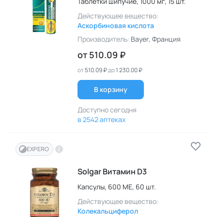
Таблетки шипучие,
1000 мг,
15 шт.
Действующее вещество:
Аскорбиновая кислота
Производитель:
Bayer
, Франция
от
510.09 ₽
от
510.09 ₽
до
1 230.00 ₽
В корзину
Доступно сегодня
в 2542 аптеках
EXPERO
Solgar Витамин D3
Капсулы,
600 МЕ,
60 шт.
Действующее вещество:
Колекальциферол