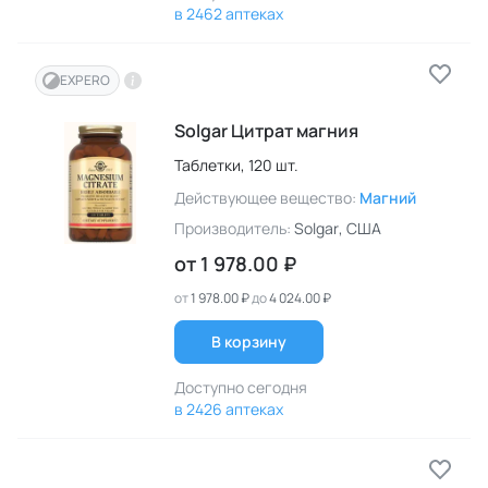
в 2462 аптеках
EXPERO
Solgar Цитрат магния
Таблетки,
120 шт.
Действующее вещество:
Магний
Производитель:
Solgar
, США
от
1 978.00 ₽
от
1 978.00 ₽
до
4 024.00 ₽
В корзину
Доступно сегодня
в 2426 аптеках