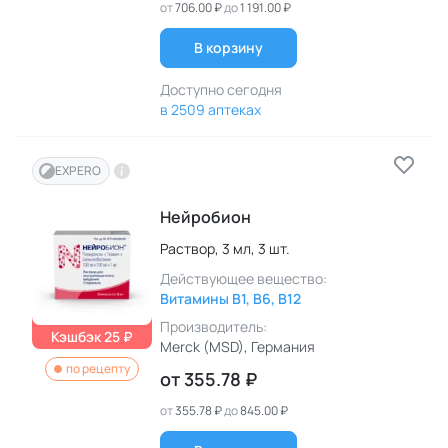
от
706.00 ₽
до
1 191.00 ₽
В корзину
Доступно сегодня
в 2509 аптеках
EXPERO
Нейробион
Раствор,
3 мл,
3 шт.
Действующее вещество:
Витамины B1, B6, B12
Производитель:
Кэшбэк 25 ₽
Merck (MSD)
, Германия
по рецепту
от
355.78 ₽
от
355.78 ₽
до
845.00 ₽