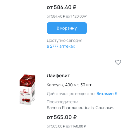
от
584.40 ₽
от
584.40 ₽
до
1 420.00 ₽
В корзину
Доступно сегодня
в 2777 аптеках
Лайфевит
Капсулы,
400 мг,
30 шт.
Действующее вещество:
Витамин E
Производитель:
Saneca Pharmaceuticals
, Словакия
от
565.00 ₽
от
565.00 ₽
до
1 140.00 ₽