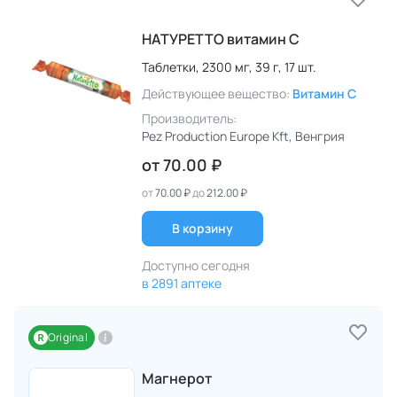
НАТУРЕТТО витамин C
Таблетки,
2300 мг,
39 г,
17 шт.
Действующее вещество:
Витамин C
Производитель:
Pez Production Europe Kft
, Венгрия
от
70.00 ₽
от
70.00 ₽
до
212.00 ₽
В корзину
Доступно сегодня
в 2891 аптеке
Original
Магнерот