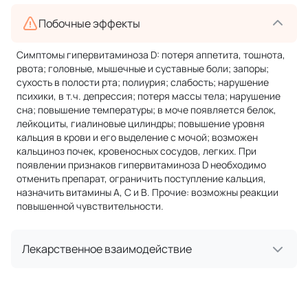
Побочные эффекты
Симптомы гипервитаминоза D: потеря аппетита, тошнота,
рвота; головные, мышечные и суставные боли; запоры;
сухость в полости рта; полиурия; слабость; нарушение
психики, в т.ч. депрессия; потеря массы тела; нарушение
сна; повышение температуры; в моче появляется белок,
лейкоциты, гиалиновые цилиндры; повышение уровня
кальция в крови и его выделение с мочой; возможен
кальциноз почек, кровеносных сосудов, легких. При
появлении признаков гипервитаминоза D необходимо
отменить препарат, ограничить поступление кальция,
назначить витамины А, С и В. Прочие: возможны реакции
повышенной чувствительности.
Лекарственное взаимодействие