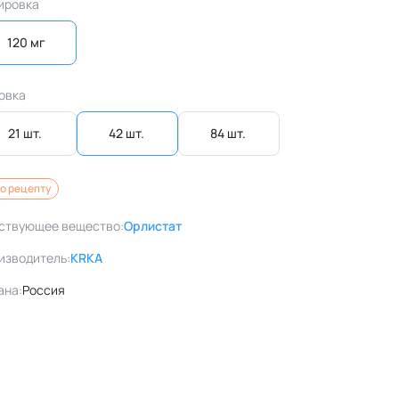
ировка
120 мг
овка
21 шт. 
42 шт. 
84 шт. 
о рецепту
ствующее вещество:
Орлистат
изводитель:
KRKA
ана:
Россия