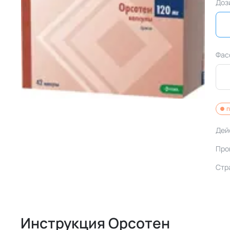
Доз
Фас
п
Дей
Про
Стр
Инструкция Орсотен