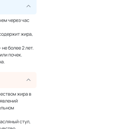
чем через час
 содержит жира,
не более 2 лет.
или почек.
на.
еством жира в
 явлений
тельном
асляный стул,
чувство