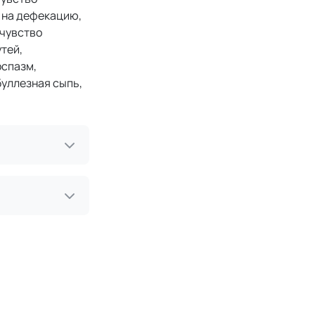
 на дефекацию,
 чувство
тей,
оспазм,
буллезная сыпь,