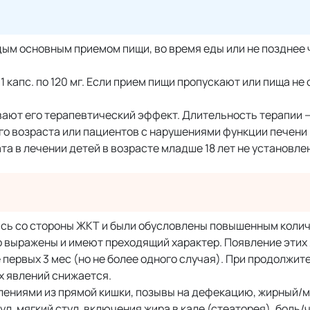
ым основным приемом пищи, во время еды или не позднее 
 капс. по 120 мг. Если прием пищи пропускают или пища не
вают его терапевтический эффект. Длительность терапии — 
го возраста или пациентов с нарушениями функции печени 
 в лечении детей в возрасте младше 18 лет не установле
ись со стороны ЖКТ и были обусловлены повышенным колич
 выражены и имеют преходящий характер. Появление этих
первых 3 мес (но не более одного случая). При продолжи
х явлений снижается.
ениями из прямой кишки, позывы на дефекацию, жирный/м
л, мягкий стул, включения жира в кале (стеаторея), боль/