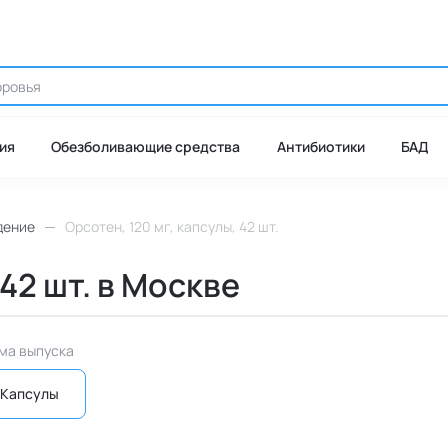
ия
Обезболивающие средства
Антибиотики
БАД
дение
Орсотен, 120 мг, капсулы, 42 шт.
 42 шт. в Москве
ма выпуска
Капсулы