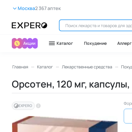
Москва
2 367 аптек
Акции
Каталог
Похудение
Аллерг
Главная
Каталог
Лекарственные средства
Поху
Орсотен, 120 мг, капсулы,
Фор
EXPERO