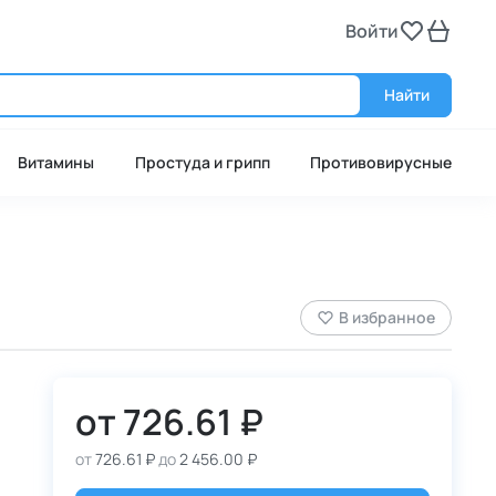
Войти
Войт
Найти
Витамины
Простуда и грипп
Противовирусные
В избранное
от
726.61 ₽
от
726.61 ₽
до
2 456.00 ₽