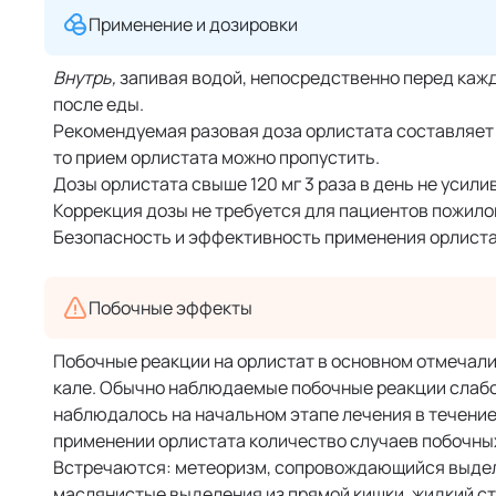
Применение и дозировки
Внутрь,
запивая водой, непосредственно перед кажд
после еды.
Рекомендуемая разовая доза орлистата составляет 1
то прием орлистата можно пропустить.
Дозы орлистата свыше 120 мг 3 раза в день не усили
Коррекция дозы не требуется для пациентов пожило
Безопасность и эффективность применения орлистата
Побочные эффекты
Побочные реакции на орлистат в основном отмечал
кале. Обычно наблюдаемые побочные реакции слабо
наблюдалось на начальном этапе лечения в течение 
применении орлистата количество случаев побочны
Встречаются: метеоризм, сопровождающийся выдел
маслянистые выделения из прямой кишки, жидкий сту