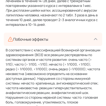
лечением в течение 14–28 дней, далее с трехкратным
повторением указанного курса с интервалами в 1 мес.
При дисплазии шейки матки, ассоциированной с вирусом
папилломы человека,
назначают по 2 табл. 3 раза в день в
течение 10 дней, далее проводят 2–3 аналогичных курса с
интервалом в 10–14 дней.
Побочные эффекты
В соответствии с классификацией Всемирной организации
здравоохранения (ВОЗ) все реакции распределены по
системам органов и частоте развития: очень часто (>
1/10); часто (> 1/100, <1/10); нечасто (> 1/1000, <1/100);
редко (> 1/10000, <1/1000); очень редко (<1/10000); частота
неизвестна (невозможно определить на основании
доступных данных). Нарушения со стороны иммунной
системы: нечасто: крапивница, ангионевротический отек;
частота неизвестна: реакции гиперчувствительности,
анафилактические реакции, анафилактический шок.
Нарушения со стороны нервной системы: часто: головная
боль, головокружение, утомляемость, плохое