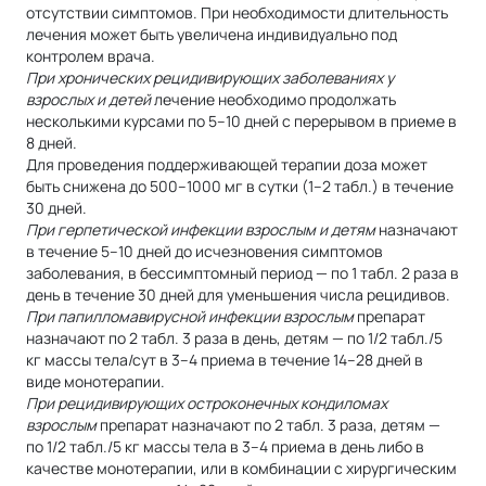
отсутствии симптомов. При необходимости длительность
лечения может быть увеличена индивидуально под
контролем врача.
При хронических рецидивирующих заболеваниях у
взрослых и детей
лечение необходимо продолжать
несколькими курсами по 5–10 дней с перерывом в приеме в
8 дней.
Для проведения поддерживающей терапии доза может
быть снижена до 500–1000 мг в сутки (1–2 табл.) в течение
30 дней.
При герпетической инфекции взрослым и детям
назначают
в течение 5–10 дней до исчезновения симптомов
заболевания, в бессимптомный период — по 1 табл. 2 раза в
день в течение 30 дней для уменьшения числа рецидивов.
При папилломавирусной инфекции взрослым
препарат
назначают по 2 табл. 3 раза в день, детям — по 1/2 табл./5
кг массы тела/сут в 3–4 приема в течение 14–28 дней в
виде монотерапии.
При рецидивирующих остроконечных кондиломах
взрослым
препарат назначают по 2 табл. 3 раза, детям —
по 1/2 табл./5 кг массы тела в 3–4 приема в день либо в
качестве монотерапии, или в комбинации с хирургическим