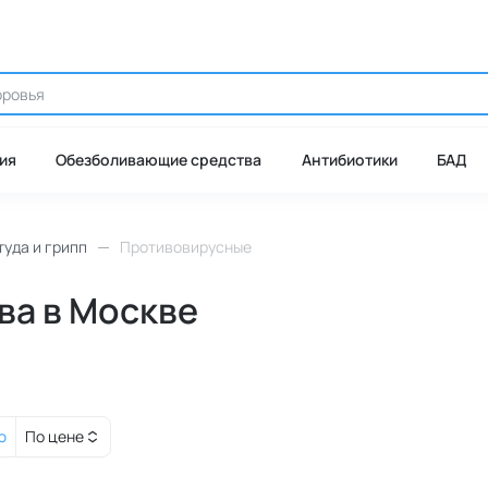
ия
Обезболивающие средства
Антибиотики
БАД
уда и грипп
Противовирусные
ва в Москве
ю
По цене