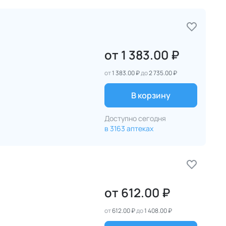
от
1 383.00 ₽
от
1 383.00 ₽
до
2 735.00 ₽
В корзину
Доступно сегодня
в 3163 аптеках
от
612.00 ₽
от
612.00 ₽
до
1 408.00 ₽