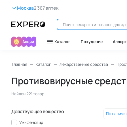
Москва
2 367 аптек
Акции
Каталог
Похудение
Аллерг
Главная
Каталог
Лекарственные средства
Прост
Противовирусные средст
Найден 221 товар
Действующее вещество
По наличи
Умифеновир