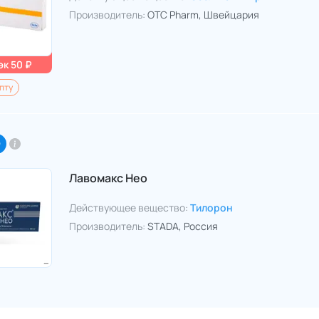
Производитель:
OTC Pharm
, Швейцария
к 50 ₽
пту
O
Лавомакс Нео
Действующее вещество:
Тилорон
Производитель:
STADA
, Россия