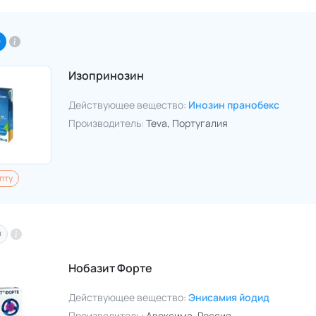
O
Изопринозин
Действующее вещество:
Инозин пранобекс
Производитель:
Teva
, Португалия
пту
O
Нобазит Форте
Действующее вещество:
Энисамия йодид
Производитель:
Авексима
, Россия