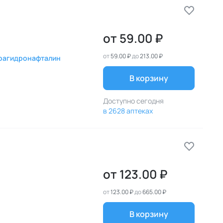
от
59.00 ₽
от
59.00 ₽
до
213.00 ₽
рагидронафталин
В корзину
Доступно сегодня
в 2628 аптеках
от
123.00 ₽
от
123.00 ₽
до
665.00 ₽
В корзину