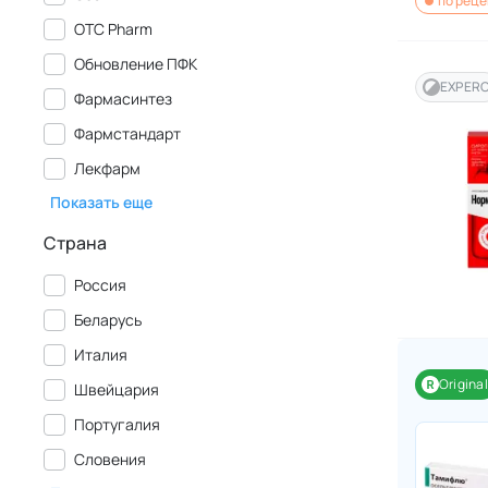
по реце
OTC Pharm
Обновление ПФК
EXPER
Фармасинтез
Фармстандарт
Лекфарм
Показать еще
Страна
Россия
Беларусь
Италия
Original
Швейцария
Португалия
Словения