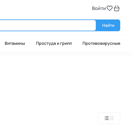
Войти
Войт
Найти
Витамины
Простуда и грипп
Противовирусные