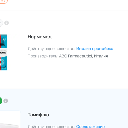
пту
O
Нормомед
Действующее вещество:
Инозин пранобекс
Производитель:
ABC Farmaceutici
, Италия
Тамифлю
Действующее вещество:
Осельтамивир