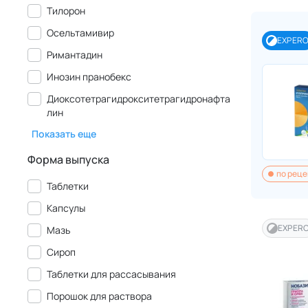
Тилорон
Осельтамивир
EXPER
Римантадин
Инозин пранобекс
Диоксотетрагидрокситетрагидронафта
лин
Показать еще
Форма выпуска
по реце
Таблетки
Капсулы
EXPER
Мазь
Сироп
Таблетки для рассасывания
Порошок для раствора