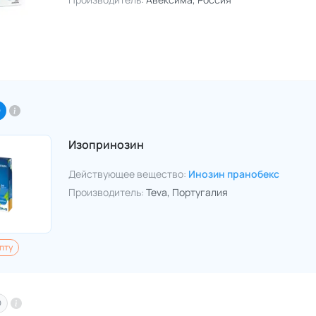
O
Изопринозин
Действующее вещество:
Инозин пранобекс
Производитель:
Teva
, Португалия
пту
O