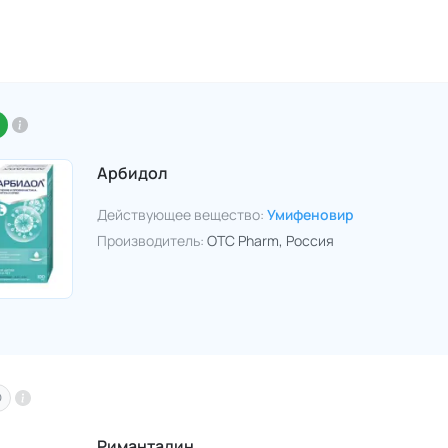
Арбидол
Действующее вещество:
Умифеновир
Производитель:
OTC Pharm
, Россия
O
Римантадин