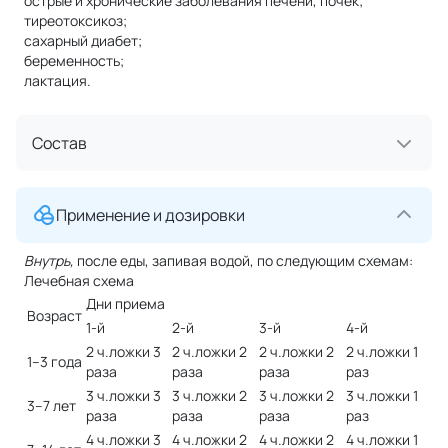
острые и хронические заболевания печени, почек;
тиреотоксикоз;
сахарный диабет;
беременность;
лактация.
Состав
Применение и дозировки
Внутрь,
после еды, запивая водой, по следующим схемам:
Лечебная схема
Дни приема
Возраст
1-й
2-й
3-й
4-й
2 ч.ложки 3
2 ч.ложки 2
2 ч.ложки 2
2 ч.ложки 1
1–3 года
раза
раза
раза
раз
3 ч.ложки 3
3 ч.ложки 2
3 ч.ложки 2
3 ч.ложки 1
3–7 лет
раза
раза
раза
раз
4 ч.ложки 3
4 ч.ложки 2
4 ч.ложки 2
4 ч.ложки 1