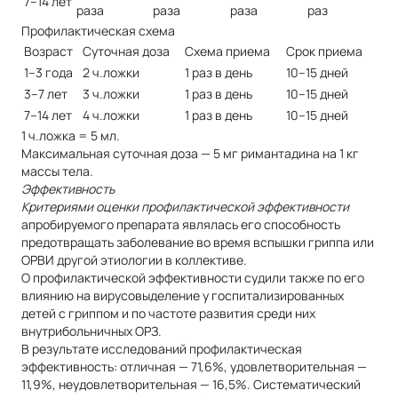
7–14 лет
раза
раза
раза
раз
Профилактическая схема
Возраст
Суточная доза
Схема приема
Срок приема
1–3 года
2 ч.ложки
1 раз в день
10–15 дней
3–7 лет
3 ч.ложки
1 раз в день
10–15 дней
7–14 лет
4 ч.ложки
1 раз в день
10–15 дней
1 ч.ложка = 5 мл.
Максимальная суточная доза — 5 мг римантадина на 1 кг
массы тела.
Эффективность
Критериями оценки профилактической эффективности
апробируемого препарата являлась его способность
предотвращать заболевание во время вспышки гриппа или
ОРВИ другой этиологии в коллективе.
О профилактической эффективности судили также по его
влиянию на вирусовыделение у госпитализированных
детей с гриппом и по частоте развития среди них
внутрибольничных ОРЗ.
В результате исследований профилактическая
эффективность: отличная — 71,6%, удовлетворительная —
11,9%, неудовлетворительная — 16,5%. Систематический