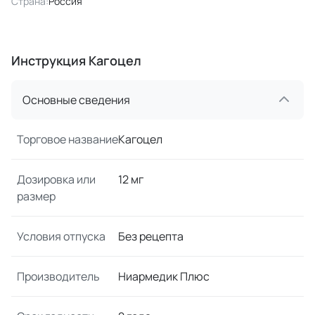
Страна:
Россия
Инструкция Кагоцел
Основные сведения
Торговое название
Кагоцел
Дозировка или
12 мг
размер
Условия отпуска
Без рецепта
Производитель
Ниармедик Плюс