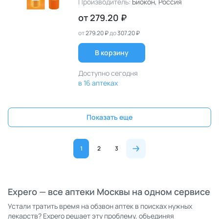
Производитель:
Биокон
, Россия
от
279.20 ₽
от
279.20 ₽
до
307.20 ₽
В корзину
Доступно сегодня
в 16 аптеках
Показать еще
1
2
3
Expero — все аптеки Москвы на одном сервисе
Устали тратить время на обзвон аптек в поисках нужных
лекарств? Expero решает эту проблему, объединяя