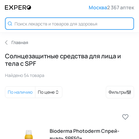
Москва
2 367 аптек
Главная
Солнцезащитные средства для лица и
тела с SPF
Найдено 54 товара
По наличию
По цене
Фильтры
Bioderma Photoderm Спрей-
вуаль SPF50+