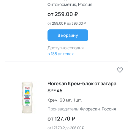
Фитокосметик
, Россия
от
259.00 ₽
от
259.00 ₽
до
393.00 ₽
В корзину
Доступно сегодня
в 188 аптеках
Floresan Крем-блок от загара
SPF 45
Крем,
60 мл,
1 шт.
Производитель:
Флоресан
, Россия
от
127.70 ₽
от
127.70 ₽
до
208.00 ₽