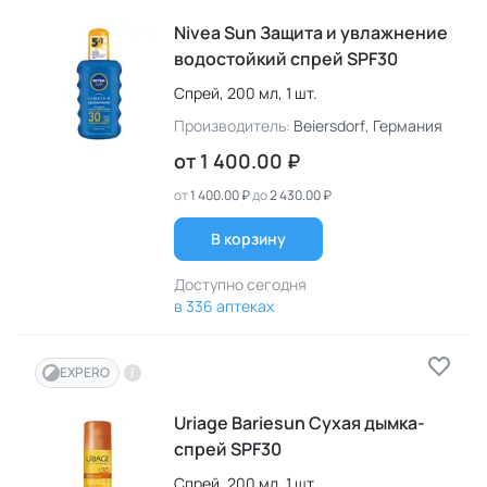
Nivea Sun Защита и увлажнение
водостойкий спрей SPF30
Спрей,
200 мл,
1 шт.
Производитель:
Beiersdorf
, Германия
от
1 400.00 ₽
от
1 400.00 ₽
до
2 430.00 ₽
В корзину
Доступно сегодня
в 336 аптеках
EXPERO
Uriage Bariesun Сухая дымка-
спрей SPF30
Спрей,
200 мл,
1 шт.