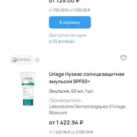
от
725.00 ₽
от
725.00 ₽
до
1 592.00 ₽
В корзину
Доступно сегодня
в 33 аптеках
EXPERO
Uriage Hyseac солнцезащитная
эмульсия SPF50+
Эмульсия,
50 мл,
1 шт.
Производитель:
Laboratoires Dermatologiques d’Uriage
,
Франция
от
1 422.94 ₽
от
1 422.94 ₽
до
2 092.00 ₽