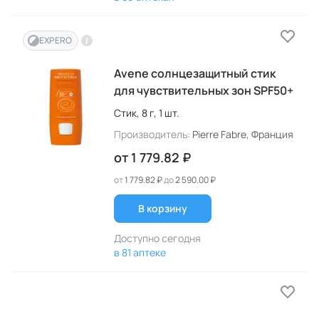
EXPERO
Avene солнцезащитный стик
для чувствительных зон SPF50+
Стик,
8 г,
1 шт.
Производитель:
Pierre Fabre
, Франция
от
1 779.82 ₽
от
1 779.82 ₽
до
2 590.00 ₽
В корзину
Доступно сегодня
в 81 аптеке