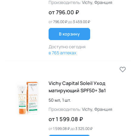
Производитель:
Vichy
, Франция
от
796.00 ₽
от
796.00 ₽
до
3 459.00 ₽
В корзину
Доступно сегодня
в 765 аптеках
Vichy Capital Soleil Уход
матирующий SPF50+ 3в1
50 мл,
1 шт.
Производитель:
Vichy
, Франция
от
1 599.08 ₽
от
1 599.08 ₽
до
3 325.00 ₽