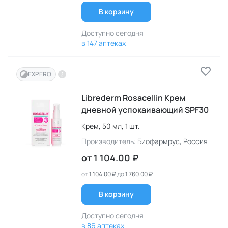
В корзину
Доступно сегодня
в 147 аптеках
EXPERO
Librederm Rosacellin Крем
дневной успокаивающий SPF30
Крем,
50 мл,
1 шт.
Производитель:
Биофармрус
, Россия
от
1 104.00 ₽
от
1 104.00 ₽
до
1 760.00 ₽
В корзину
Доступно сегодня
в 86 аптеках