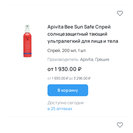
Apivita Bee Sun Safe Спрей
солнцезащитный тающий
ультралегкий для лица и тела
Спрей,
200 мл,
1 шт.
Производитель:
Apivita
, Греция
от
1 930.00 ₽
от
1 930.00 ₽
до
3 296.00 ₽
В корзину
Доступно сегодня
в 25 аптеках