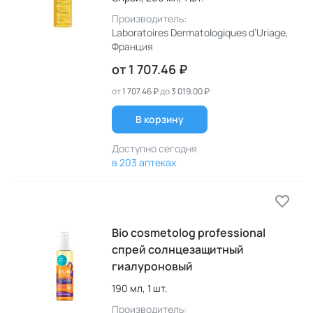
Производитель:
Laboratoires Dermatologiques d’Uriage
,
Франция
от
1 707.46 ₽
от
1 707.46 ₽
до
3 019.00 ₽
В корзину
Доступно сегодня
в 203 аптеках
Bio cosmetolog professional
спрей солнцезащитный
гиалуроновый
190 мл,
1 шт.
Производитель: