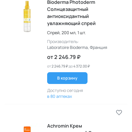
Bioderma Photoderm
Cолнцезащитный
антиоксидантный
увлажняющий спрей
Спрей,
200 мл,
1 шт.
Производитель:
Laboratoire Bioderma
, Франция
от
2 246.79 ₽
от
2 246.79 ₽
до
4 372.00 ₽
В корзину
Доступно сегодня
в 80 аптеках
Achromin Крем