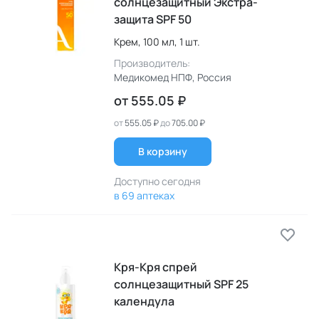
солнцезащитный Экстра-
защита SPF 50
Крем,
100 мл,
1 шт.
Производитель:
Медикомед НПФ
, Россия
от
555.05 ₽
от
555.05 ₽
до
705.00 ₽
В корзину
Доступно сегодня
в 69 аптеках
Кря-Кря спрей
солнцезащитный SPF 25
календула