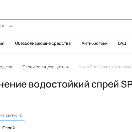
ия
Обезболивающие средства
Антибиотики
БАД
едства
Спреи солнцезащитные
Nivea Sun Защита и увлажне
нение водостойкий спрей SP
ма выпуска
Спрей