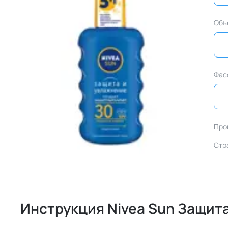
Объ
Фас
Про
Стр
Инструкция Nivea Sun Защит