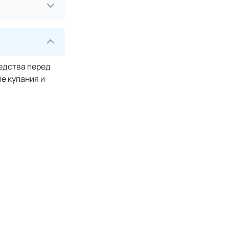
редства перед
е купания и