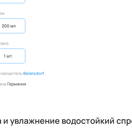
ем
200 мл
овка
1 шт. 
изводитель:
Beiersdorf
ана:
Германия
а и увлажнение водостойкий спр