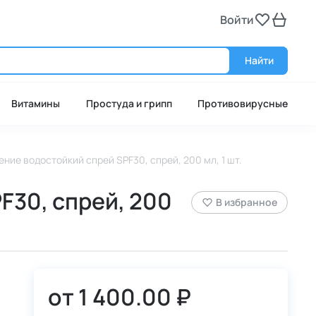
Войти
Войт
Найти
Витамины
Простуда и грипп
Противовирусные
ние водостойкий спрей SPF30, спрей, 200 мл, 1 шт.
F30, спрей, 200
В избранное
от
1 400.00 ₽