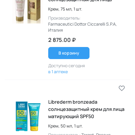
Крем,
75 мл,
1 шт.
Производитель:
Farmaceutici Dottor Ciccarelli S.P.A
,
Италия
2 875.00 ₽
В корзину
Доступно сегодня
в 1 аптеке
Librederm bronzeada
солнцезащитный крем для лица
матирующий SPF50
Крем,
50 мл,
1 шт.
Производитель:
Target
, Россия