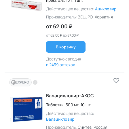
Крем,
5%,
10 г,
1 шт.
Действующее вещество:
Ацикловир
Производитель:
BELUPO
, Хорватия
от
62.00 ₽
от
62.00 ₽
до
87.00 ₽
В корзину
Доступно сегодня
в 2439 аптеках
EXPERO
Валацикловир-АКОС
Таблетки,
500 мг,
10 шт.
Действующее вещество:
Валацикловир
Производитель:
Синтез
, Россия