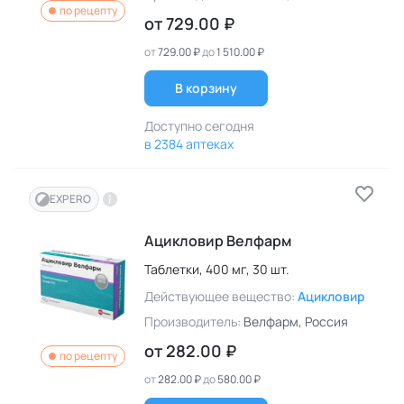
по рецепту
от
729.00 ₽
от
729.00 ₽
до
1 510.00 ₽
В корзину
Доступно сегодня
в 2384 аптеках
EXPERO
Ацикловир Велфарм
Таблетки,
400 мг,
30 шт.
Действующее вещество:
Ацикловир
Производитель:
Велфарм
, Россия
от
282.00 ₽
по рецепту
от
282.00 ₽
до
580.00 ₽