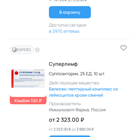
В корзину
Доступно сегодня
в 2970 аптеках
EXPERO
Суперлимф
Суппозитории,
25 ЕД,
10 шт.
Действующее вещество:
Белково-пептидный комплекс из
лейкоцитов крови свиней
Кэшбэк 100 ₽
Производитель:
Иммунохелп Фарма
, Россия
от
2 323.00 ₽
от
2 323.00 ₽
до
3 880.00 ₽