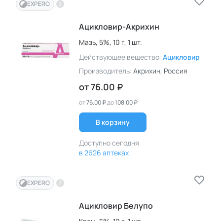
EXPERO
Ацикловир-Акрихин
Мазь,
5%,
10 г,
1 шт.
Действующее вещество:
Ацикловир
Производитель:
Акрихин
, Россия
от
76.00 ₽
от
76.00 ₽
до
108.00 ₽
В корзину
Доступно сегодня
в 2626 аптеках
EXPERO
Ацикловир Белупо