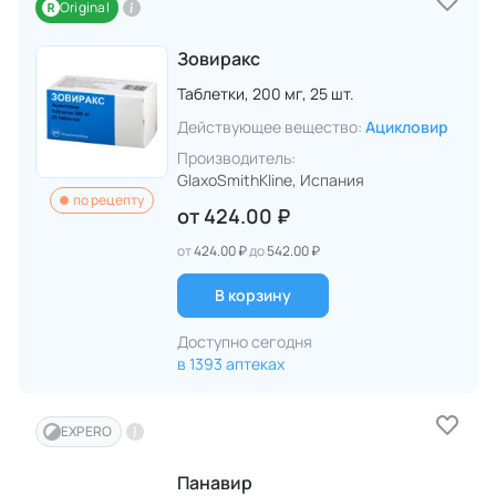
Original
Зовиракс
Таблетки,
200 мг,
25 шт.
Действующее вещество:
Ацикловир
Производитель:
GlaxoSmithKline
, Испания
по рецепту
от
424.00 ₽
от
424.00 ₽
до
542.00 ₽
В корзину
Доступно сегодня
в 1393 аптеках
EXPERO
Панавир