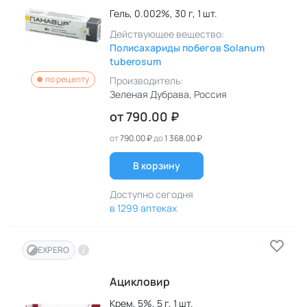
Гель,
0.002%,
30 г,
1 шт.
Действующее вещество:
Полисахариды побегов Solanum
tuberosum
по рецепту
Производитель:
Зеленая Дубрава
, Россия
от
790.00 ₽
от
790.00 ₽
до
1 368.00 ₽
В корзину
Доступно сегодня
в 1299 аптеках
EXPERO
Ацикловир
Крем,
5%,
5 г,
1 шт.