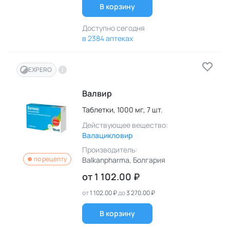
В корзину
Доступно сегодня
в 2384 аптеках
EXPERO
Валвир
Таблетки,
1000 мг,
7 шт.
Действующее вещество:
Валацикловир
Производитель:
по рецепту
Balkanpharma
, Болгария
от
1 102.00 ₽
от
1 102.00 ₽
до
3 270.00 ₽
В корзину