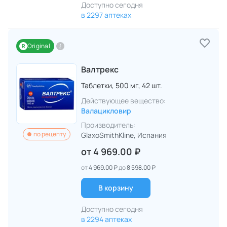
Доступно сегодня
в 2297 аптеках
Original
Валтрекс
Таблетки,
500 мг,
42 шт.
Действующее вещество:
Валацикловир
Производитель:
по рецепту
GlaxoSmithKline
, Испания
от
4 969.00 ₽
от
4 969.00 ₽
до
8 598.00 ₽
В корзину
Доступно сегодня
в 2294 аптеках