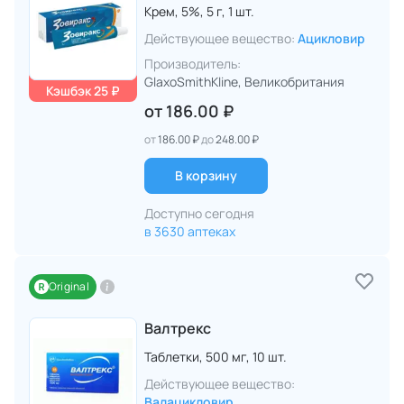
Крем,
5%,
5 г,
1 шт.
Действующее вещество:
Ацикловир
Производитель:
GlaxoSmithKline
, Великобритания
Кэшбэк 25 ₽
от
186.00 ₽
от
186.00 ₽
до
248.00 ₽
В корзину
Доступно сегодня
в 3630 аптеках
Original
Валтрекс
Таблетки,
500 мг,
10 шт.
Действующее вещество:
Валацикловир