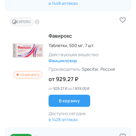
в 1448 аптеках
EXPERO
Фавирокс
Таблетки,
500 мг,
7 шт.
Действующее вещество:
Фамцикловир
Производитель:
Specifar
, Россия
по рецепту
от
929.27 ₽
от
929.27 ₽
до
1 839.00 ₽
В корзину
Доступно сегодня
в 1428 аптеках