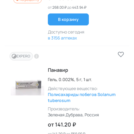
от
268.00 ₽
до
443.94 ₽
В корзину
Доступно сегодня
в 3156 аптеках
EXPERO
Панавир
Гель,
0.002%,
5 г,
1 шт.
Действующее вещество:
Полисахариды побегов Solanum
tuberosum
Производитель:
Зеленая Дубрава
, Россия
от
141.20 ₽
от
141.20 ₽
до
359.00 ₽