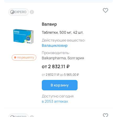
EXPERO
Валвир
Таблетки,
500 мг,
42 шт.
Действующее вещество:
Валацикловир
Производитель:
по рецепту
Balkanpharma
, Болгария
от
2 832.11 ₽
от
2 832.11 ₽
до
5 965.00 ₽
В корзину
Доступно сегодня
в 2053 аптеках