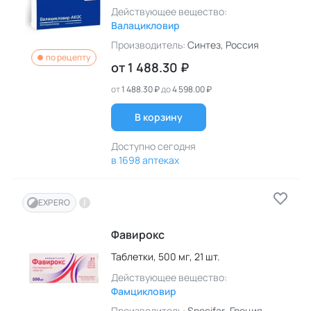
Действующее вещество:
Валацикловир
Производитель:
Синтез
, Россия
по рецепту
от
1 488.30 ₽
от
1 488.30 ₽
до
4 598.00 ₽
В корзину
Доступно сегодня
в 1698 аптеках
EXPERO
Фавирокс
Таблетки,
500 мг,
21 шт.
Действующее вещество:
Фамцикловир
Производитель:
Specifar
, Греция