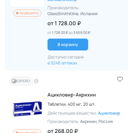
Производитель:
по рецепту
GlaxoSmithKline
, Испания
от
1 728.00 ₽
от
1 728.00 ₽
до
3 659.00 ₽
В корзину
Доступно сегодня
в 3246 аптеках
EXPERO
Ацикловир-Акрихин
Таблетки,
400 мг,
20 шт.
Действующее вещество:
Ацикловир
Производитель:
Акрихин
, Россия
от
268.00 ₽
по рецепту