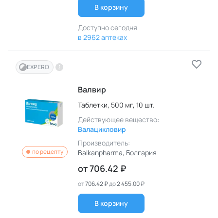
В корзину
Доступно сегодня
в 2962 аптеках
EXPERO
Валвир
Таблетки,
500 мг,
10 шт.
Действующее вещество:
Валацикловир
Производитель:
по рецепту
Balkanpharma
, Болгария
от
706.42 ₽
от
706.42 ₽
до
2 455.00 ₽
В корзину