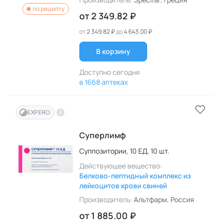
по рецепту
от
2 349.82 ₽
от
2 349.82 ₽
до
4 643.00 ₽
В корзину
Доступно сегодня
в 1668 аптеках
EXPERO
Суперлимф
Суппозитории,
10 ЕД,
10 шт.
Действующее вещество:
Белково-пептидный комплекс из
лейкоцитов крови свиней
Производитель:
Альтфарм
, Россия
от
1 885.00 ₽