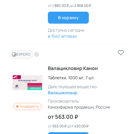
от
1 885.00 ₽
до
2 868.00 ₽
В корзину
Доступно сегодня
в 1540 аптеках
EXPERO
Валацикловир Канон
Таблетки,
1000 мг,
7 шт.
Действующее вещество:
Валацикловир
Производитель:
по рецепту
Канонфарма продакшн
, Россия
от
563.00 ₽
от
563.00 ₽
до
1 430.00 ₽