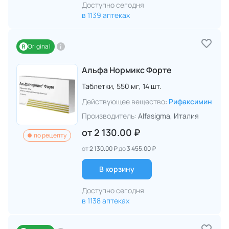
Доступно сегодня
в 1139 аптеках
Original
Альфа Нормикс Форте
Таблетки,
550 мг,
14 шт.
Действующее вещество:
Рифаксимин
Производитель:
Alfasigma
, Италия
от
2 130.00 ₽
по рецепту
от
2 130.00 ₽
до
3 455.00 ₽
В корзину
Доступно сегодня
в 1138 аптеках