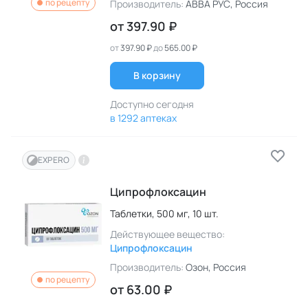
по рецепту
Производитель:
АВВА РУС
, Россия
от
397.90 ₽
от
397.90 ₽
до
565.00 ₽
В корзину
Доступно сегодня
в 1292 аптеках
EXPERO
Ципрофлоксацин
Таблетки,
500 мг,
10 шт.
Действующее вещество:
Ципрофлоксацин
Производитель:
Озон
, Россия
по рецепту
от
63.00 ₽