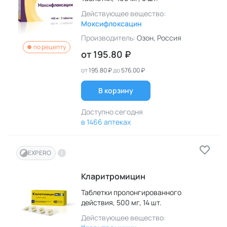
Действующее вещество:
Моксифлоксацин
Производитель:
Озон
, Россия
по рецепту
от
195.80 ₽
от
195.80 ₽
до
576.00 ₽
В корзину
Доступно сегодня
в 1466 аптеках
EXPERO
Кларитромицин
Таблетки пролонгированного
действия,
500 мг,
14 шт.
Действующее вещество: