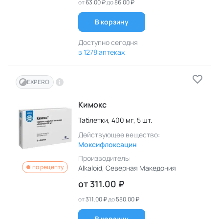
от
63.00 ₽
до
86.00 ₽
В корзину
Доступно сегодня
в 1278 аптеках
EXPERO
Кимокс
Таблетки,
400 мг,
5 шт.
Действующее вещество:
Моксифлоксацин
Производитель:
по рецепту
Alkaloid
, Северная Македония
от
311.00 ₽
от
311.00 ₽
до
580.00 ₽
В корзину