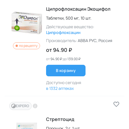
Ципрофлоксацин Экоцифол
Таблетки,
500 мг,
10 шт.
Действующее вещество:
Ципрофлоксацин
Производитель:
АВВА РУС
, Россия
по рецепту
от
94.90 ₽
от
94.90 ₽
до
139.00 ₽
В корзину
Доступно сегодня
в 1332 аптеках
EXPERO
Стрептоцид
Порошок,
2 г,
1 шт.