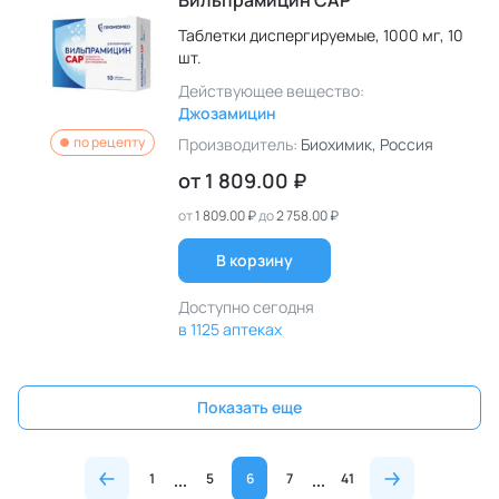
Вильпрамицин САР
Таблетки диспергируемые,
1000 мг,
10
шт.
Действующее вещество:
Джозамицин
по рецепту
Производитель:
Биохимик
, Россия
от
1 809.00 ₽
от
1 809.00 ₽
до
2 758.00 ₽
В корзину
Доступно сегодня
в 1125 аптеках
Показать еще
1
5
6
7
41