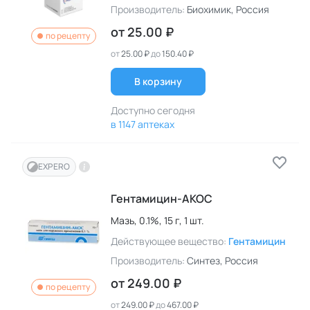
Производитель:
Биохимик
, Россия
от
25.00 ₽
по рецепту
от
25.00 ₽
до
150.40 ₽
В корзину
Доступно сегодня
в 1147 аптеках
EXPERO
Гентамицин-АКОС
Мазь,
0.1%,
15 г,
1 шт.
Действующее вещество:
Гентамицин
Производитель:
Синтез
, Россия
от
249.00 ₽
по рецепту
от
249.00 ₽
до
467.00 ₽