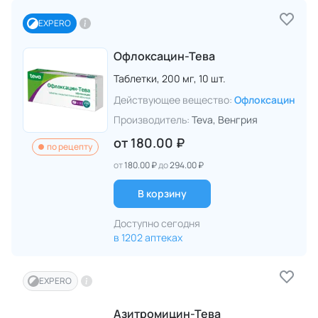
EXPERO
Офлоксацин-Тева
Таблетки,
200 мг,
10 шт.
Действующее вещество:
Офлоксацин
Производитель:
Teva
, Венгрия
от
180.00 ₽
по рецепту
от
180.00 ₽
до
294.00 ₽
В корзину
Доступно сегодня
в 1202 аптеках
EXPERO
Азитромицин-Тева