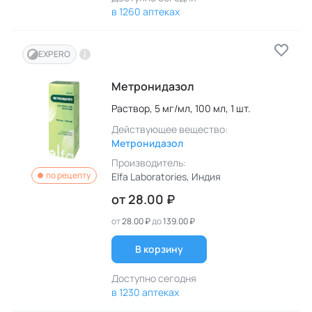
в 1260 аптеках
EXPERO
Метронидазол
Раствор,
5 мг/мл,
100 мл,
1 шт.
Действующее вещество:
Метронидазол
Производитель:
по рецепту
Elfa Laboratories
, Индия
от
28.00 ₽
от
28.00 ₽
до
139.00 ₽
В корзину
Доступно сегодня
в 1230 аптеках