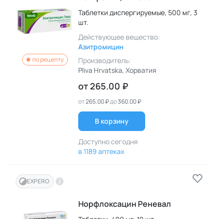
Таблетки диспергируемые,
500 мг,
3
шт.
Действующее вещество:
Азитромицин
по рецепту
Производитель:
Pliva Hrvatska
, Хорватия
от
265.00 ₽
от
265.00 ₽
до
360.00 ₽
В корзину
Доступно сегодня
в 1189 аптеках
EXPERO
Норфлоксацин Реневал