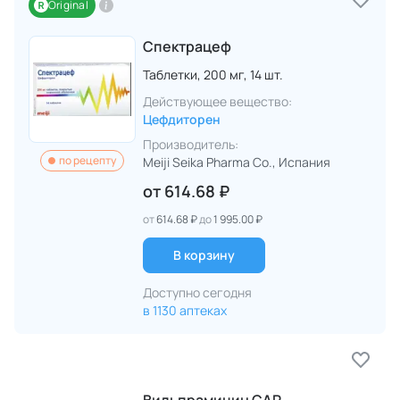
Original
Спектрацеф
Таблетки,
200 мг,
14 шт.
Действующее вещество:
Цефдиторен
Производитель:
по рецепту
Meiji Seika Pharma Co.
, Испания
от
614.68 ₽
от
614.68 ₽
до
1 995.00 ₽
В корзину
Доступно сегодня
в 1130 аптеках