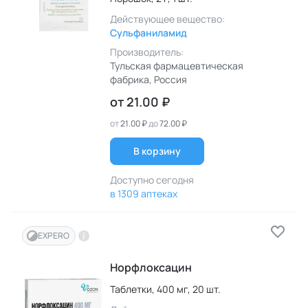
Действующее вещество:
Сульфаниламид
Производитель:
Тульская фармацевтическая
фабрика
, Россия
от
21.00 ₽
от
21.00 ₽
до
72.00 ₽
В корзину
Доступно сегодня
в 1309 аптеках
EXPERO
Норфлоксацин
Таблетки,
400 мг,
20 шт.