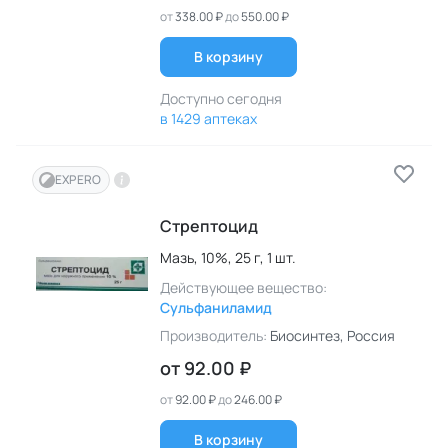
от
338.00 ₽
до
550.00 ₽
В корзину
Доступно сегодня
в 1429 аптеках
EXPERO
Стрептоцид
Мазь,
10%,
25 г,
1 шт.
Действующее вещество:
Сульфаниламид
Производитель:
Биосинтез
, Россия
от
92.00 ₽
от
92.00 ₽
до
246.00 ₽
В корзину