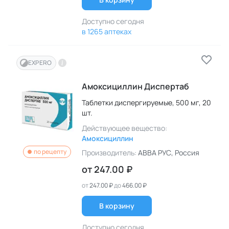
Доступно сегодня
в 1265 аптеках
EXPERO
Амоксициллин Диспертаб
Таблетки диспергируемые,
500 мг,
20
шт.
Действующее вещество:
Амоксициллин
по рецепту
Производитель:
АВВА РУС
, Россия
от
247.00 ₽
от
247.00 ₽
до
466.00 ₽
В корзину
Доступно сегодня