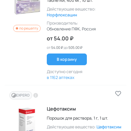
Таблетки,
400 мг,
10 шт.
Действующее вещество:
Норфлоксацин
Производитель:
по рецепту
Обновление ПФК
, Россия
от
54.00 ₽
от
54.00 ₽
до
505.00 ₽
В корзину
Доступно сегодня
в 1162 аптеках
EXPERO
Цефотаксим
Порошок для раствора,
1 г,
1 шт.
Действующее вещество:
Цефотаксим