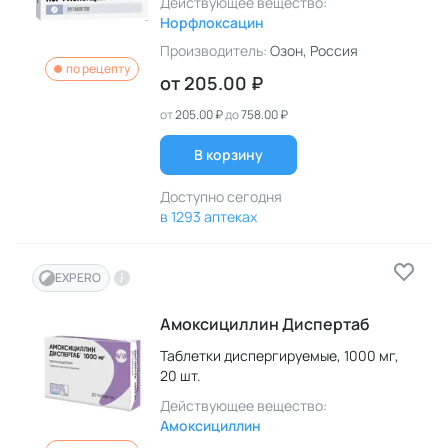
Действующее вещество:
Норфлоксацин
Производитель:
Озон
, Россия
по рецепту
от
205.00 ₽
от
205.00 ₽
до
758.00 ₽
В корзину
Доступно сегодня
в 1293 аптеках
EXPERO
Амоксициллин Диспертаб
Таблетки диспергируемые,
1000 мг,
20 шт.
Действующее вещество:
Амоксициллин