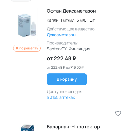
Офтан Дексаметазон
Капли,
1 мг/мл,
5 мл,
1 шт.
Действующее вещество:
Дексаметазон
Производитель:
по рецепту
Santen OY
, Финляндия
от
222.48 ₽
от
222.48 ₽
до
719.00 ₽
В корзину
Доступно сегодня
в 3155 аптеках
Баларпан-Н протектор