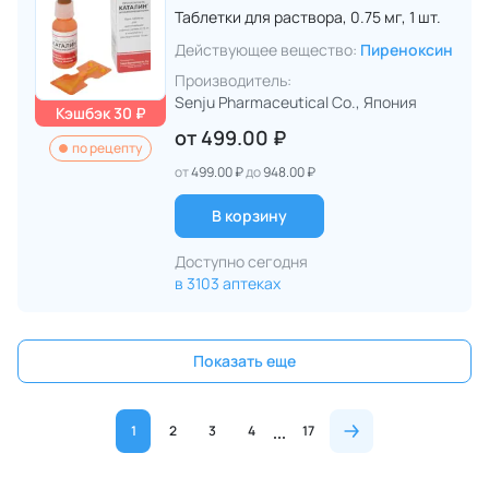
Таблетки для раствора,
0.75 мг,
1 шт.
Действующее вещество:
Пиреноксин
Производитель:
Senju Pharmaceutical Co.
, Япония
Кэшбэк 30 ₽
от
499.00 ₽
по рецепту
от
499.00 ₽
до
948.00 ₽
В корзину
Доступно сегодня
в 3103 аптеках
Показать еще
1
2
3
4
17