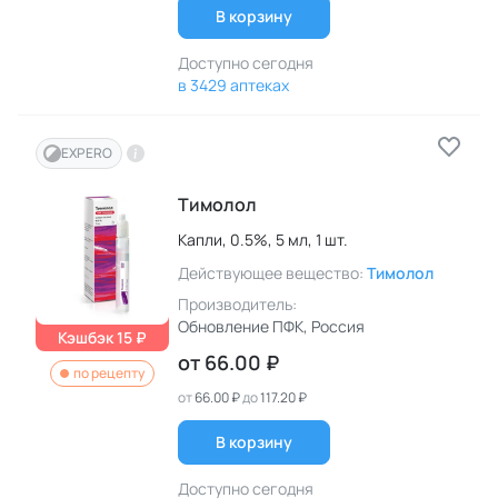
В корзину
Доступно сегодня
в 3429 аптеках
EXPERO
Тимолол
Капли,
0.5%,
5 мл,
1 шт.
Действующее вещество:
Тимолол
Производитель:
Обновление ПФК
, Россия
Кэшбэк 15 ₽
от
66.00 ₽
по рецепту
от
66.00 ₽
до
117.20 ₽
В корзину
Доступно сегодня