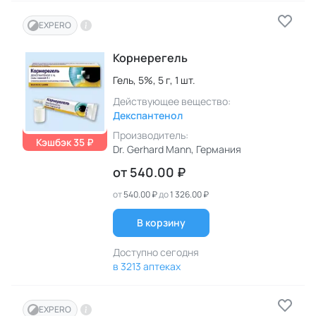
EXPERO
Корнерегель
Гель,
5%,
5 г,
1 шт.
Действующее вещество:
Декспантенол
Производитель:
Кэшбэк 35 ₽
Dr. Gerhard Mann
, Германия
от
540.00 ₽
от
540.00 ₽
до
1 326.00 ₽
В корзину
Доступно сегодня
в 3213 аптеках
EXPERO