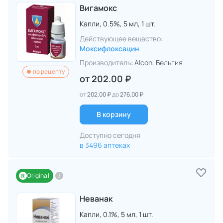
Вигамокс
Капли,
0.5%,
5 мл,
1 шт.
Действующее вещество:
Моксифлоксацин
Производитель:
Alcon
, Бельгия
по рецепту
от
202.00 ₽
от
202.00 ₽
до
276.00 ₽
В корзину
Доступно сегодня
в 3496 аптеках
Original
Неванак
Капли,
0.1%,
5 мл,
1 шт.