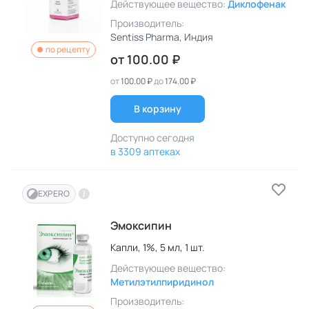
Действующее вещество:
Диклофенак
Производитель:
Sentiss Pharma
, Индия
по рецепту
от
100.00 ₽
от
100.00 ₽
до
174.00 ₽
В корзину
Доступно сегодня
в 3309 аптеках
EXPERO
Эмоксипин
Капли,
1%,
5 мл,
1 шт.
Действующее вещество:
Метилэтилпиридинол
Производитель: