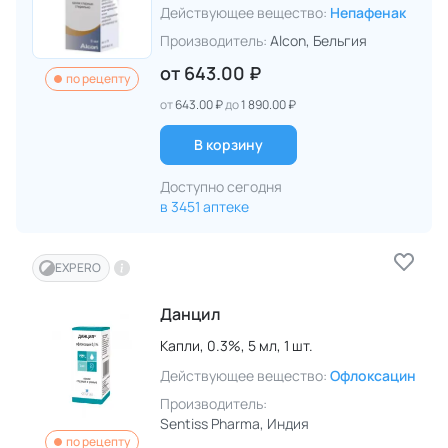
Действующее вещество:
Непафенак
Производитель:
Alcon
, Бельгия
от
643.00 ₽
по рецепту
от
643.00 ₽
до
1 890.00 ₽
В корзину
Доступно сегодня
в 3451 аптеке
EXPERO
Данцил
Капли,
0.3%,
5 мл,
1 шт.
Действующее вещество:
Офлоксацин
Производитель:
Sentiss Pharma
, Индия
по рецепту