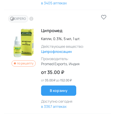
в 3405 аптеках
EXPERO
Ципромед
Капли,
0.3%,
5 мл,
1 шт.
Действующее вещество:
Ципрофлоксацин
Производитель:
по рецепту
Promed Exports
, Индия
от
35.00 ₽
от
35.00 ₽
до
152.00 ₽
В корзину
Доступно сегодня
в 3367 аптеках