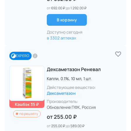
от
692.00 ₽
до
1 292.00 ₽
В корзину
Доступно сегодня
в 3302 аптеках
EXPERO
Дексаметазон Реневал
Капли,
0.1%,
10 мл,
1 шт.
Действующее вещество:
Дексаметазон
Производитель:
Кэшбэк 35 ₽
Обновление ПФК
, Россия
по рецепту
от
255.00 ₽
от
255.00 ₽
до
589.00 ₽