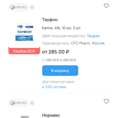
EXPERO
Тауфон
Капли,
4%,
10 мл,
3 шт.
Действующее вещество:
Таурин
Производитель:
OTC Pharm
, Россия
Кэшбэк 25 ₽
от
285.00 ₽
от
285.00 ₽
до
689.00 ₽
В корзину
Доступно сегодня
в 3361 аптеке
EXPERO
Нормакс