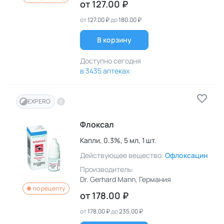
от
127.00 ₽
от
127.00 ₽
до
180.00 ₽
В корзину
Доступно сегодня
в 3435 аптеках
EXPERO
Флоксал
Капли,
0.3%,
5 мл,
1 шт.
Действующее вещество:
Офлоксацин
Производитель:
Dr. Gerhard Mann
, Германия
по рецепту
от
178.00 ₽
от
178.00 ₽
до
235.00 ₽