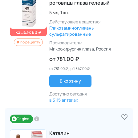
роговицы глаза гелевый
5 мл,
1 шт.
Действующее вещество:
Гликозаминогликаны
Кэшбэк 60 ₽
сульфатированные
по рецепту
Производитель:
Микрохирургия глаза
, Россия
от
781.00 ₽
от
781.00 ₽
до
1 847.00 ₽
В корзину
Доступно сегодня
в 3115 аптеках
Original
Каталин