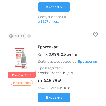
В корзину
Доступно сегодня
в 3627 аптеках
EXPERO
Броксинак
Капли,
0.09%,
2.5 мл,
1 шт.
Действующее вещество:
Бромфенак
Производитель:
Sentiss Pharma
, Индия
Кэшбэк 40 ₽
от
446.79 ₽
по рецепту
от
446.79 ₽
до
1 520.00 ₽
В корзину