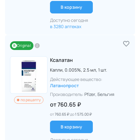
В корзину
Доступно сегодня
в 3280 аптеках
Original
Ксалатан
Капли,
0.005%,
2.5 мл,
1 шт.
Действующее вещество:
Латанопрост
Производитель:
Pfizer
, Бельгия
по рецепту
от
760.65 ₽
от
760.65 ₽
до
1 575.00 ₽
В корзину
Доступно сегодня