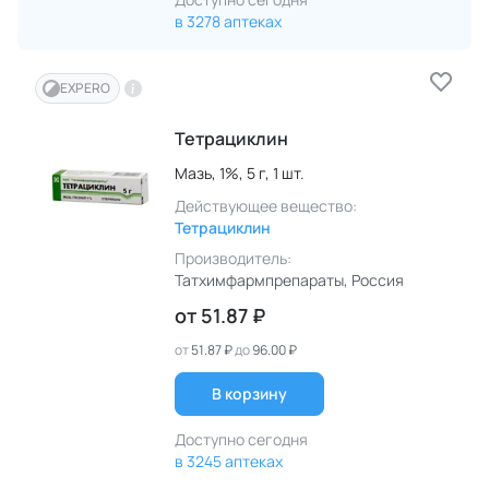
в 3278 аптеках
EXPERO
Тетрациклин
Мазь,
1%,
5 г,
1 шт.
Действующее вещество:
Тетрациклин
Производитель:
Татхимфармпрепараты
, Россия
от
51.87 ₽
от
51.87 ₽
до
96.00 ₽
В корзину
Доступно сегодня
в 3245 аптеках