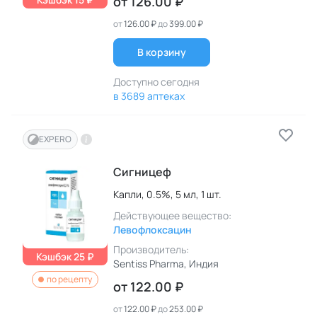
от
126.00 ₽
от
126.00 ₽
до
399.00 ₽
В корзину
Доступно сегодня
в 3689 аптеках
EXPERO
Сигницеф
Капли,
0.5%,
5 мл,
1 шт.
Действующее вещество:
Левофлоксацин
Производитель:
Кэшбэк 25 ₽
Sentiss Pharma
, Индия
по рецепту
от
122.00 ₽
от
122.00 ₽
до
253.00 ₽