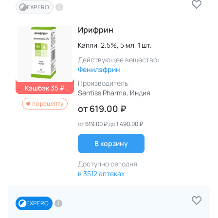
EXPERO
Ирифрин
Капли,
2.5%,
5 мл,
1 шт.
Действующее вещество:
Фенилэфрин
Производитель:
Кэшбэк 35 ₽
Sentiss Pharma
, Индия
по рецепту
от
619.00 ₽
от
619.00 ₽
до
1 490.00 ₽
В корзину
Доступно сегодня
в 3512 аптеках
EXPERO