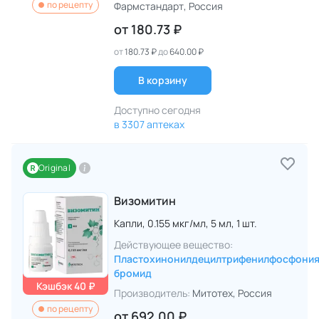
по рецепту
Фармстандарт
, Россия
от
180.73 ₽
от
180.73 ₽
до
640.00 ₽
В корзину
Доступно сегодня
в 3307 аптеках
Original
Визомитин
Капли,
0.155 мкг/мл,
5 мл,
1 шт.
Действующее вещество:
Пластохинонилдецилтрифенилфосфони
бромид
Кэшбэк 40 ₽
Производитель:
Митотех
, Россия
по рецепту
от
692.00 ₽