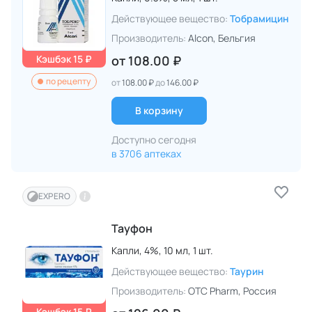
Действующее вещество:
Тобрамицин
Производитель:
Alcon
, Бельгия
Кэшбэк 15 ₽
от
108.00 ₽
по рецепту
от
108.00 ₽
до
146.00 ₽
В корзину
Доступно сегодня
в 3706 аптеках
EXPERO
Тауфон
Капли,
4%,
10 мл,
1 шт.
Действующее вещество:
Таурин
Производитель:
OTC Pharm
, Россия
Кэшбэк 15 ₽