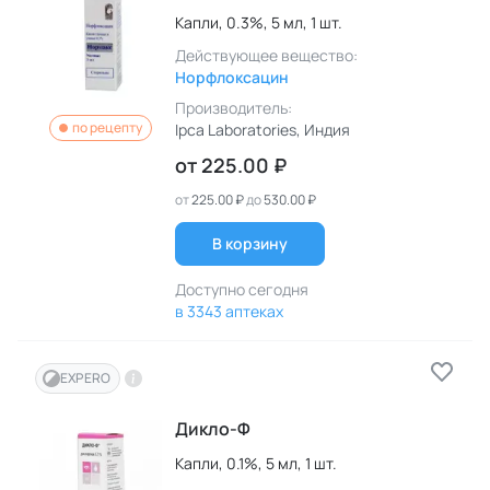
Капли,
0.3%,
5 мл,
1 шт.
Действующее вещество:
Норфлоксацин
Производитель:
по рецепту
Ipca Laboratories
, Индия
от
225.00 ₽
от
225.00 ₽
до
530.00 ₽
В корзину
Доступно сегодня
в 3343 аптеках
EXPERO
Дикло-Ф
Капли,
0.1%,
5 мл,
1 шт.