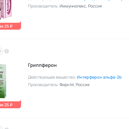
Производитель:
Иммуннолекс
, Россия
к 25 ₽
O
Гриппферон
Действующее вещество:
Интерферон альфа-2b
Производитель:
Фирн М
, Россия
к 25 ₽