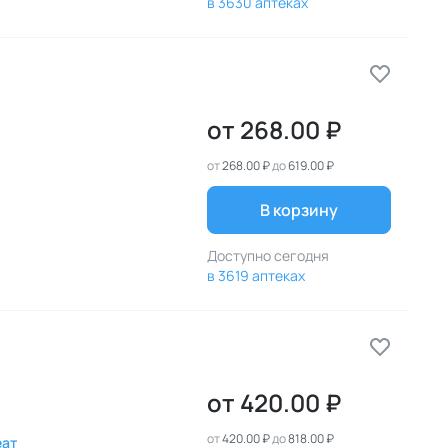
в 3630 аптеках
от
268.00 ₽
от
268.00 ₽
до
619.00 ₽
В корзину
Доступно сегодня
в 3619 аптеках
от
420.00 ₽
от
420.00 ₽
до
818.00 ₽
еат