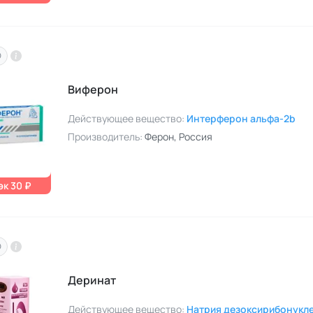
O
Виферон
Действующее вещество:
Интерферон альфа-2b
Производитель:
Ферон
, Россия
к 30 ₽
O
Деринат
Действующее вещество:
Натрия дезоксирибонукл