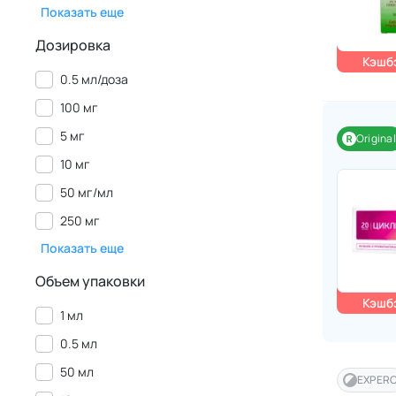
Показать еще
Дозировка
Кэшбэ
0.5 мл/доза
100 мг
5 мг
Original
10 мг
50 мг/мл
250 мг
Показать еще
Объем упаковки
Кэшбэ
1 мл
0.5 мл
50 мл
EXPER