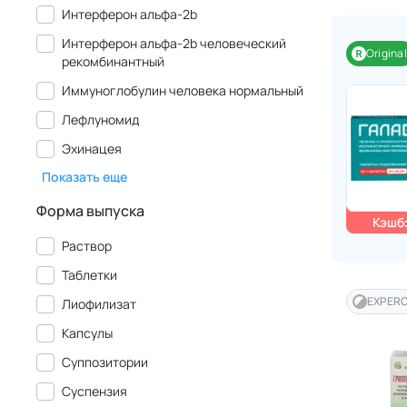
Интерферон альфа-2b
Интерферон альфа-2b человеческий
Original
рекомбинантный
Иммуноглобулин человека нормальный
Лефлуномид
Эхинацея
Показать еще
Форма выпуска
Кэшбэ
Раствор
Таблетки
EXPER
Лиофилизат
Капсулы
Суппозитории
Суспензия