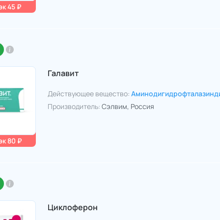
к 45 ₽
Галавит
Действующее вещество:
Аминодигидрофталазинд
Производитель:
Сэлвим
, Россия
к 80 ₽
Циклоферон