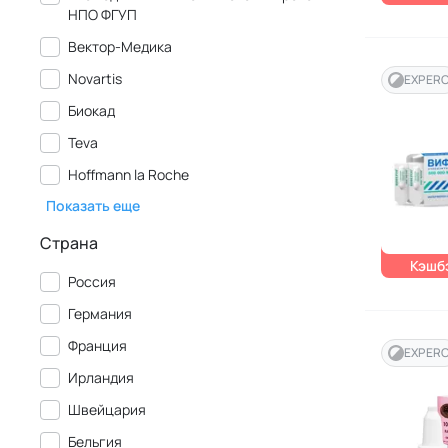
НПО ФГУП
Вектор-Медика
Novartis
EXPER
Биокад
Teva
Hoffmann la Roche
Показать еще
Страна
Кэшбэ
Россия
Германия
Франция
EXPER
Ирландия
Швейцария
Бельгия