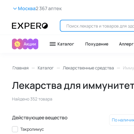
Москва
2 367 аптек
Акции
Каталог
Похудение
Аллерг
Главная
Каталог
Лекарственные средства
Имму
Лекарства для иммунитет
Найдено 352 товара
Действующее вещество
По наличи
Такролимус