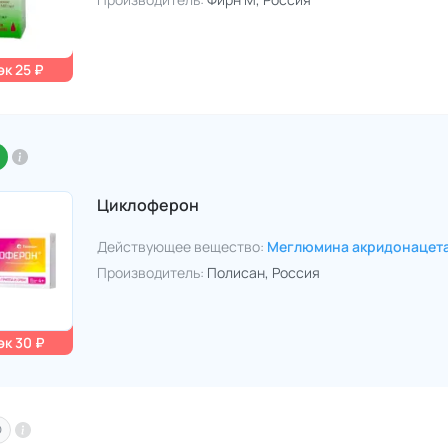
к 25 ₽
Циклоферон
Действующее вещество:
Меглюмина акридонацет
Производитель:
Полисан
, Россия
к 30 ₽
O