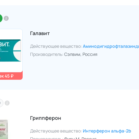
Галавит
Действующее вещество:
Аминодигидрофталазинд
Производитель:
Сэлвим
, Россия
к 45 ₽
O
Гриппферон
Действующее вещество:
Интерферон альфа-2b
Производитель:
Фирн М
, Россия