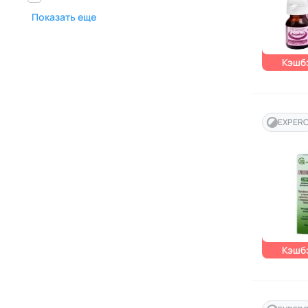
Показать еще
Кэшбэ
EXPER
Кэшбэ