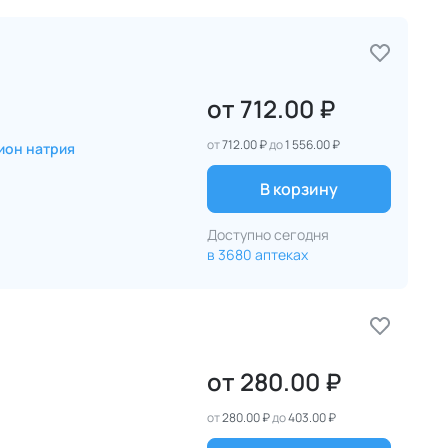
от
712.00 ₽
от
712.00 ₽
до
1 556.00 ₽
ион натрия
В корзину
Доступно сегодня
в 3680 аптеках
от
280.00 ₽
от
280.00 ₽
до
403.00 ₽