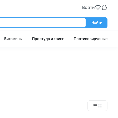
Войти
Войт
Найти
Витамины
Простуда и грипп
Противовирусные