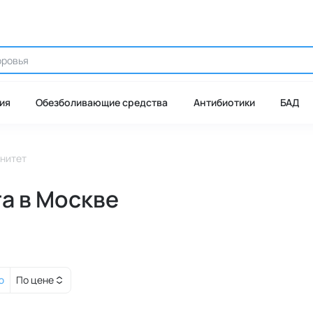
ия
Обезболивающие средства
Антибиотики
БАД
нитет
а в Москве
ю
По цене