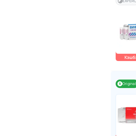
EXPER
Кэшбэ
Original