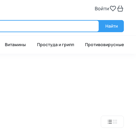
Войти
Войт
Найти
Витамины
Простуда и грипп
Противовирусные