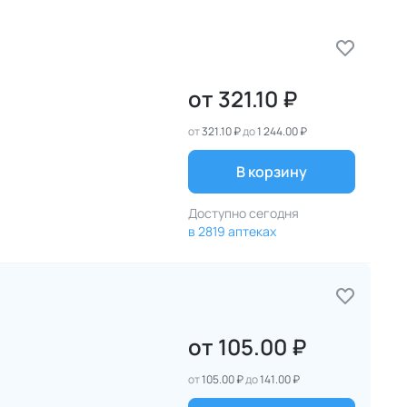
от
321.10 ₽
от
321.10 ₽
до
1 244.00 ₽
В корзину
Доступно сегодня
в 2819 аптеках
от
105.00 ₽
от
105.00 ₽
до
141.00 ₽