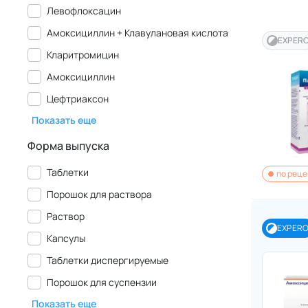
Левофлоксацин
Амоксициллин + Клавулановая кислота
EXPER
Кларитромицин
Амоксициллин
Цефтриаксон
Показать еще
Форма выпуска
Таблетки
по реце
Порошок для раствора
Раствор
EXPER
Капсулы
Таблетки диспергируемые
Порошок для суспензии
Показать еще