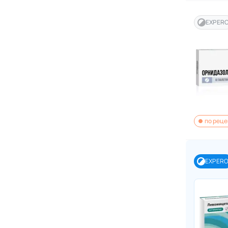
EXPER
по реце
EXPER