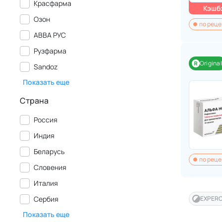
Красфарма
Кэшбэ
Озон
по реце
АВВА РУС
Рузфарма
Original
Sandoz
Показать еще
Страна
Россия
Индия
Беларусь
по реце
Словения
Италия
Сербия
EXPER
Показать еще