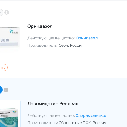
O
Орнидазол
Действующее вещество:
Орнидазол
Производитель:
Озон
, Россия
пту
O
Левомицетин Реневал
Действующее вещество:
Хлорамфеникол
Производитель:
Обновление ПФК
, Россия