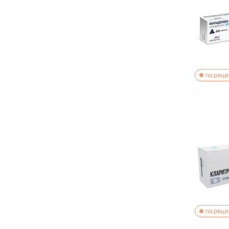
по реце
по реце