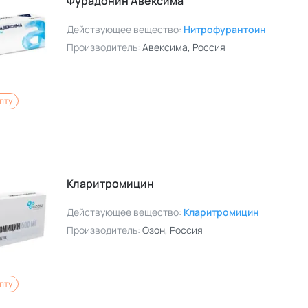
Фурадонин Авексима
Действующее вещество:
Нитрофурантоин
Производитель:
Авексима
, Россия
пту
Кларитромицин
Действующее вещество:
Кларитромицин
Производитель:
Озон
, Россия
пту