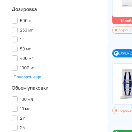
Дозировка
500 мг
Кэшбэ
250 мг
по реце
1 г
50 мг
EXPER
400 мг
1000 мг
Показать еще
Объем упаковки
100 мл
10 мл
по реце
2 г
25 г