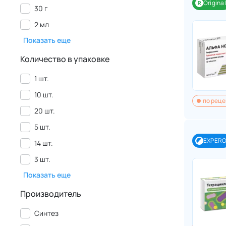
Original
30 г
2 мл
Показать еще
Количество в упаковке
1 шт.
10 шт.
по реце
20 шт.
5 шт.
EXPER
14 шт.
3 шт.
Показать еще
Производитель
Синтез