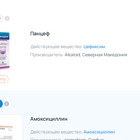
O
Панцеф
Действующее вещество:
Цефиксим
Производитель:
Alkaloid
, Северная Македония
пту
O
Амоксициллин
Действующее вещество:
Амоксициллин
Производитель:
Hemofarm
, Сербия