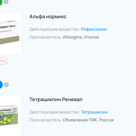
Альфа нормикс
Действующее вещество:
Рифаксимин
Производитель:
Alfasigma
, Италия
пту
O
Тетрациклин Реневал
Действующее вещество:
Тетрациклин
Производитель:
Обновление ПФК
, Россия