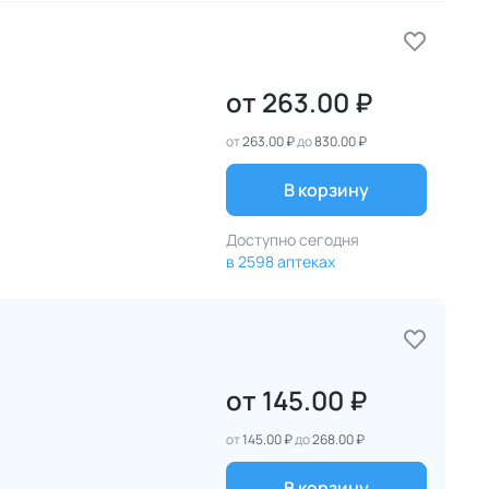
от
263.00 ₽
от
263.00 ₽
до
830.00 ₽
В корзину
Доступно сегодня
в 2598 аптеках
от
145.00 ₽
от
145.00 ₽
до
268.00 ₽
В корзину