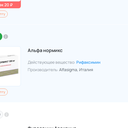
к 20 ₽
пту
Альфа нормикс
Действующее вещество:
Рифаксимин
Производитель:
Alfasigma
, Италия
пту
O