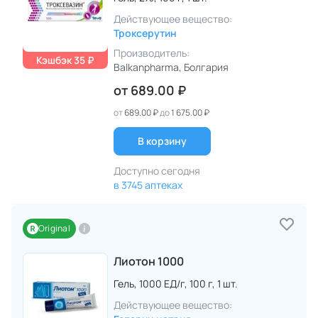
Действующее вещество:
Троксерутин
Производитель:
Кэшбэк 35 ₽
Balkanpharma
, Болгария
от
689.00 ₽
от
689.00 ₽
до
1 675.00 ₽
В корзину
Доступно сегодня
в 3745 аптеках
Original
Лиотон 1000
Гель,
1000 ЕД/г,
100 г,
1 шт.
Действующее вещество: