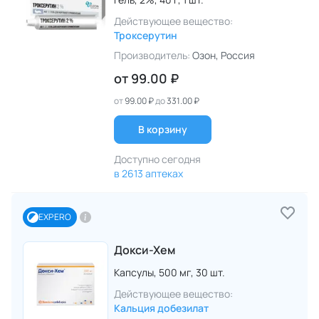
Действующее вещество:
Троксерутин
Производитель:
Озон
, Россия
от
99.00 ₽
от
99.00 ₽
до
331.00 ₽
В корзину
Доступно сегодня
в 2613 аптеках
EXPERO
Докси-Хем
Капсулы,
500 мг,
30 шт.
Действующее вещество:
Кальция добезилат