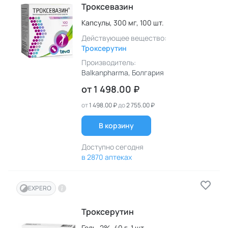
Троксевазин
Капсулы,
300 мг,
100 шт.
Действующее вещество:
Троксерутин
Производитель:
Balkanpharma
, Болгария
от
1 498.00 ₽
от
1 498.00 ₽
до
2 755.00 ₽
В корзину
Доступно сегодня
в 2870 аптеках
EXPERO
Троксерутин
Гель,
2%,
40 г,
1 шт.