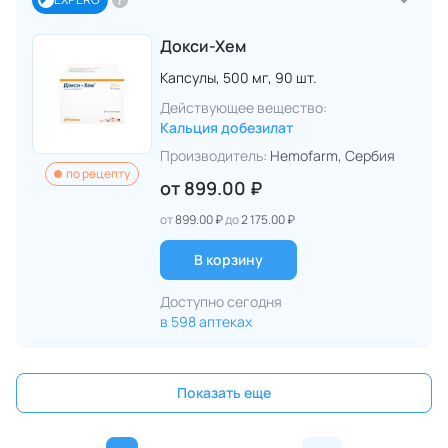
Докси-Хем
Капсулы,
500 мг,
90 шт.
Действующее вещество:
Кальция добезилат
Производитель:
Hemofarm
, Сербия
по рецепту
от
899.00 ₽
от
899.00 ₽
до
2 175.00 ₽
В корзину
Доступно сегодня
в 598 аптеках
Показать еще