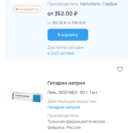
Производитель:
Hemofarm
, Сербия
по рецепту
от
352.00 ₽
от
352.00 ₽
до
708.00 ₽
В корзину
Доступно сегодня
в 2401 аптеке
Гепарин натрия
Гель,
1000 МЕ/г,
50 г,
1 шт.
Действующее вещество:
Гепарин натрия
Производитель:
Тульская фармацевтическая
фабрика
, Россия