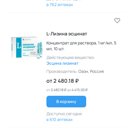
в 762 аптеках
L-Лизина эсцинат
Концентрат для раствора,
1 мг/мл,
5
мл,
10 шт.
Действующее вещество:
Эсцина лизинат
Производитель:
Озон
, Россия
от
2 480.18 ₽
от
2 480.18 ₽
до
4 415.00 ₽
В корзину
Доступно сегодня
в 610 аптеках