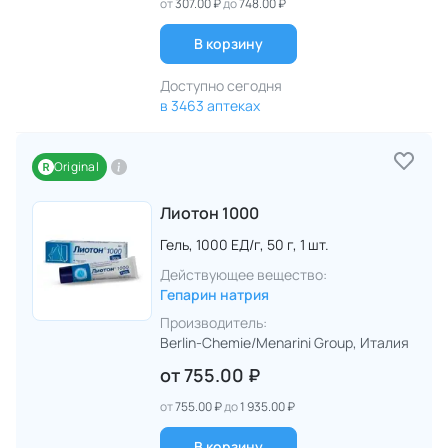
от
307.00 ₽
до
748.00 ₽
В корзину
Доступно сегодня
в 3463 аптеках
Original
Лиотон 1000
Гель,
1000 ЕД/г,
50 г,
1 шт.
Действующее вещество:
Гепарин натрия
Производитель:
Berlin-Chemie/Menarini Group
, Италия
от
755.00 ₽
от
755.00 ₽
до
1 935.00 ₽
В корзину