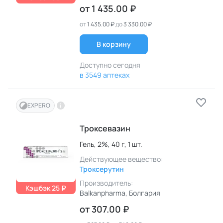
от
1 435.00 ₽
от
1 435.00 ₽
до
3 330.00 ₽
В корзину
Доступно сегодня
в 3549 аптеках
EXPERO
Троксевазин
Гель,
2%,
40 г,
1 шт.
Действующее вещество:
Троксерутин
Производитель:
Кэшбэк 25 ₽
Balkanpharma
, Болгария
от
307.00 ₽