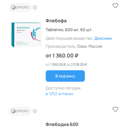
EXPERO
Флебофа
Таблетки,
600 мг,
60 шт.
Действующее вещество:
Диосмин
Производитель:
Озон
, Россия
от
1 360.00 ₽
от
1 360.00 ₽
до
2 578.00 ₽
В корзину
Доступно сегодня
в 1252 аптеках
EXPERO
Флебодиа 600