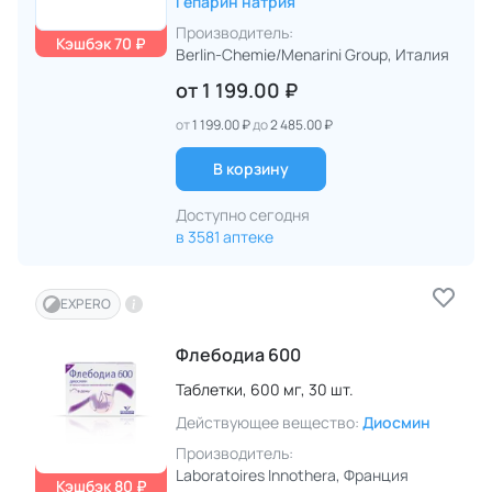
Гепарин натрия
Производитель:
Кэшбэк 70 ₽
Berlin-Chemie/Menarini Group
, Италия
от
1 199.00 ₽
от
1 199.00 ₽
до
2 485.00 ₽
В корзину
Доступно сегодня
в 3581 аптеке
EXPERO
Флебодиа 600
Таблетки,
600 мг,
30 шт.
Действующее вещество:
Диосмин
Производитель:
Laboratoires Innothera
, Франция
Кэшбэк 80 ₽