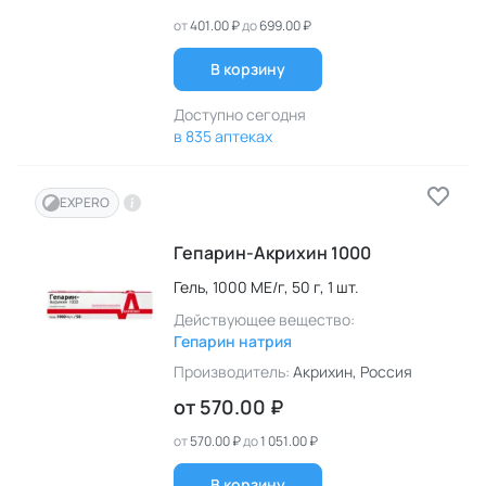
от
401.00 ₽
до
699.00 ₽
В корзину
Доступно сегодня
в 835 аптеках
EXPERO
Гепарин-Акрихин 1000
Гель,
1000 МЕ/г,
50 г,
1 шт.
Действующее вещество:
Гепарин натрия
Производитель:
Акрихин
, Россия
от
570.00 ₽
от
570.00 ₽
до
1 051.00 ₽
В корзину