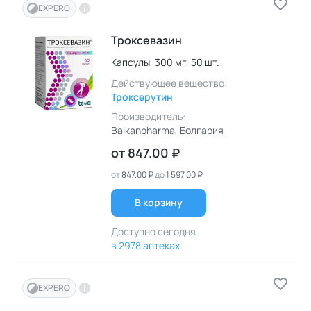
EXPERO
Троксевазин
Капсулы,
300 мг,
50 шт.
Действующее вещество:
Троксерутин
Производитель:
Balkanpharma
, Болгария
от
847.00 ₽
от
847.00 ₽
до
1 597.00 ₽
В корзину
Доступно сегодня
в 2978 аптеках
EXPERO