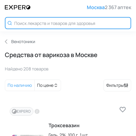
Москва
2 367 аптек
Венотоники
Средства от варикоза в Москве
Найдено 208 товаров
По наличию
По цене
Фильтры
EXPERO
Троксевазин
Гель,
2%,
100 г,
1 шт.