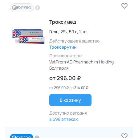
EXPERO
Троксимед
Гель,
2%,
50 г,
1 шт.
Действующее вещество:
Троксерутин
Производитель:
VetProm AD Pharmachim Holding
,
Болгария
от
296.00 ₽
от
296.00 ₽
до
314.00 ₽
В корзину
Доступно сегодня
в 598 аптеках
EXPERO