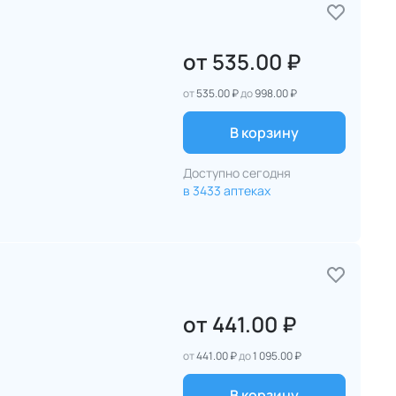
от
535.00 ₽
от
535.00 ₽
до
998.00 ₽
В корзину
Доступно сегодня
в 3433 аптеках
от
441.00 ₽
от
441.00 ₽
до
1 095.00 ₽
В корзину