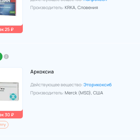
Производитель:
KRKA
, Словения
к 25 ₽
Аркоксиа
Действующее вещество:
Эторикоксиб
Производитель:
Merck (MSD)
, США
к 30 ₽
пту