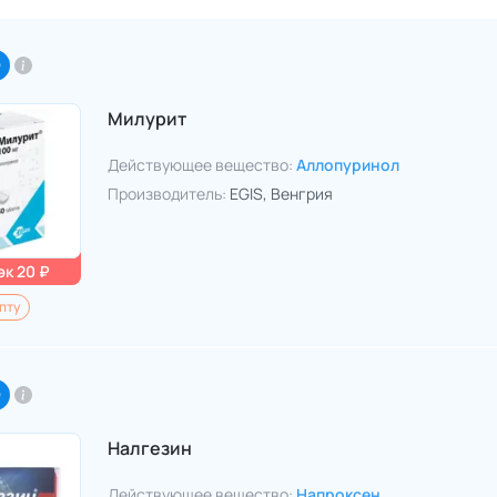
O
Милурит
Действующее вещество:
Аллопуринол
Производитель:
EGIS
, Венгрия
к 20 ₽
пту
O
Налгезин
Действующее вещество:
Напроксен