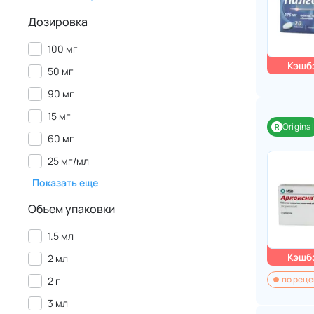
Дозировка
100 мг
Кэшбэ
50 мг
90 мг
15 мг
Original
60 мг
25 мг/мл
Показать еще
Объем упаковки
1.5 мл
Кэшбэ
2 мл
по реце
2 г
3 мл