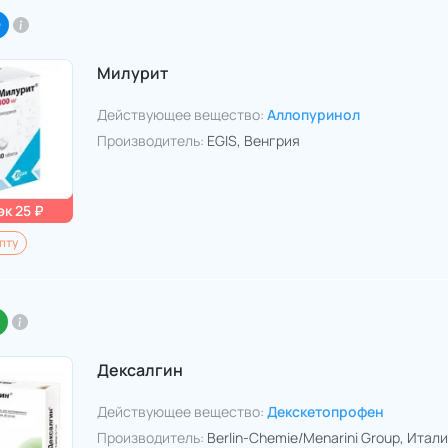
O
Милурит
Действующее вещество:
Аллопуринол
Производитель:
EGIS
, Венгрия
к 25 ₽
пту
Дексалгин
Действующее вещество:
Декскетопрофен
Производитель:
Berlin-Chemie/Menarini Group
, Итал