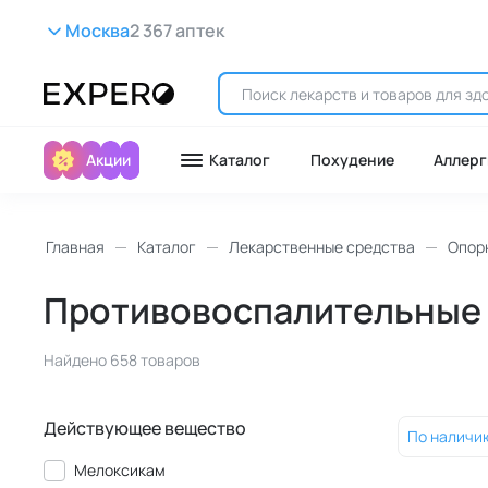
Москва
2 367 аптек
Акции
Каталог
Похудение
Аллерг
Главная
Каталог
Лекарственные средства
Опор
Противовоспалительные 
Найдено 658 товаров
Действующее вещество
По наличи
Мелоксикам