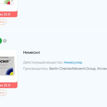
к 25 ₽
пту
Нимесил
Действующее вещество:
Нимесулид
Производитель:
Berlin-Chemie/Menarini Group
, Испа
к 25 ₽
пту