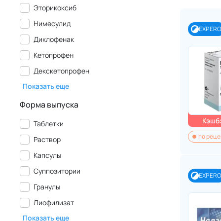
Эторикоксиб
Нимесулид
EXPER
Диклофенак
Кетопрофен
Декскетопрофен
Показать еще
Форма выпуска
Кэшбэ
Таблетки
по реце
Раствор
Капсулы
Суппозитории
EXPER
Гранулы
Лиофилизат
Показать еще