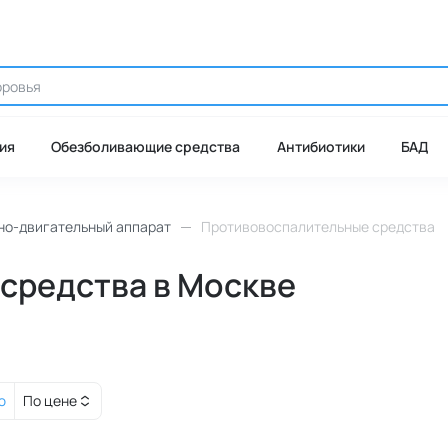
ия
Обезболивающие средства
Антибиотики
БАД
но-двигательный аппарат
Противовоспалительные средства
средства в Москве
ю
По цене