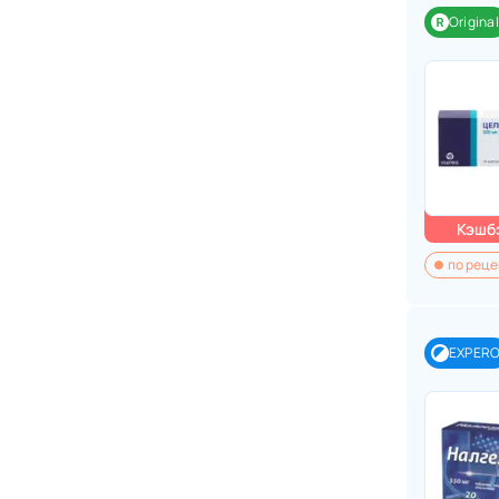
Original
Кэшбэ
по реце
EXPER