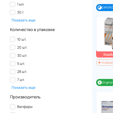
1 мл
EXPER
30 г
Показать еще
Количество в упаковке
10 шт.
20 шт.
Кэшбэ
30 шт.
по реце
5 шт.
28 шт.
7 шт.
Original
Показать еще
Производитель
Велфарм