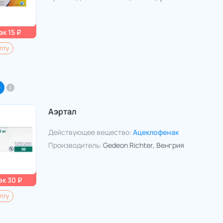
к 15 ₽
пту
O
Аэртал
Действующее вещество:
Ацеклофенак
Производитель:
Gedeon Richter
, Венгрия
к 30 ₽
пту