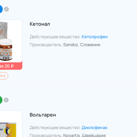
O
Кетонал
Действующее вещество:
Кетопрофен
Производитель:
Sandoz
, Словения
к 20 ₽
пту
Вольтарен
Действующее вещество:
Диклофенак
Производитель:
Novartis
, Швейцария