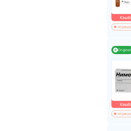
Кэшбэ
по реце
Original
Кэшбэ
по реце