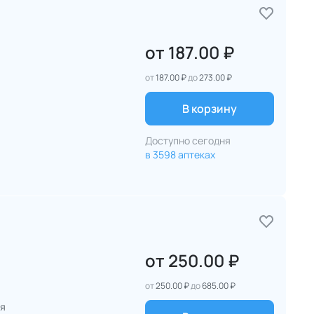
от
187.00 ₽
от
187.00 ₽
до
273.00 ₽
В корзину
Доступно сегодня
в 3598 аптеках
от
250.00 ₽
от
250.00 ₽
до
685.00 ₽
ия