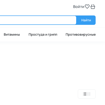
Войти
Войт
Найти
Витамины
Простуда и грипп
Противовирусные