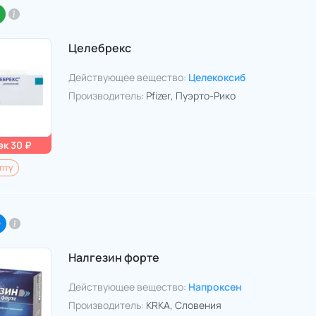
Целебрекс
Действующее вещество:
Целекоксиб
Производитель:
Pfizer
, Пуэрто-Рико
к 30 ₽
пту
O
Налгезин форте
Действующее вещество:
Напроксен
Производитель:
KRKA
, Словения