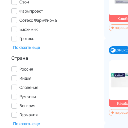
Озон
Фармпроект
Кэшбэ
Сотекс ФармФирма
по реце
Биохимик
Гротекс
Показать еще
EXPER
Страна
Россия
Индия
Словения
Румыния
Кэшбэ
Венгрия
по реце
Германия
Показать еще