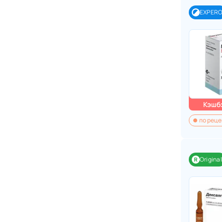
EXPER
Кэшбэ
по реце
Original