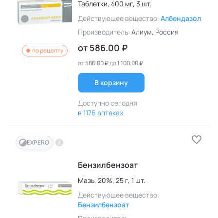
Таблетки,
400 мг,
3 шт.
Действующее вещество:
Албендазол
Производитель:
Алиум
, Россия
от
586.00 ₽
по рецепту
от
586.00 ₽
до
1 100.00 ₽
В корзину
Доступно сегодня
в 1176 аптеках
EXPERO
Бензилбензоат
Мазь,
20%,
25 г,
1 шт.
Действующее вещество:
Бензилбензоат