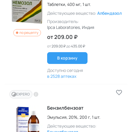
Таблетки,
400 мг,
1 шт.
Действующее вещество:
Албендазол
Производитель:
Ipca Laboratories
, Индия
по рецепту
от
209.00 ₽
от
209.00 ₽
до
435.00 ₽
В корзину
Доступно сегодня
в 2528 аптеках
EXPERO
Бензилбензоат
Эмульсия,
20%,
200 г,
1 шт.
Действующее вещество:
Бензилбензоат