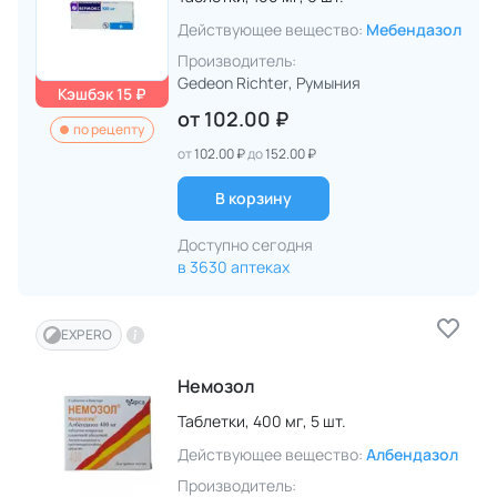
Действующее вещество:
Мебендазол
Производитель:
Gedeon Richter
, Румыния
Кэшбэк 15 ₽
от
102.00 ₽
по рецепту
от
102.00 ₽
до
152.00 ₽
В корзину
Доступно сегодня
в 3630 аптеках
EXPERO
Немозол
Таблетки,
400 мг,
5 шт.
Действующее вещество:
Албендазол
Производитель: