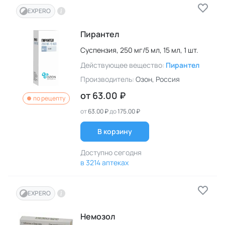
EXPERO
Пирантел
Суспензия,
250 мг/5 мл,
15 мл,
1 шт.
Действующее вещество:
Пирантел
Производитель:
Озон
, Россия
от
63.00 ₽
по рецепту
от
63.00 ₽
до
175.00 ₽
В корзину
Доступно сегодня
в 3214 аптеках
EXPERO
Немозол