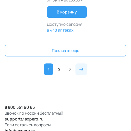
от
109.17 ₽
до
285.00 ₽
В корзину
Доступно сегодня
в 448 аптеках
Показать еще
1
2
3
8 800 551 60 65
Звонок по России бесплатный
support@expero.ru
Если остались вопросы
info@expero.ru