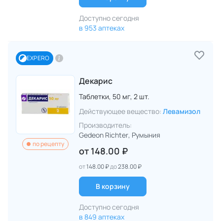
Доступно сегодня
в 953 аптеках
EXPERO
Декарис
Таблетки,
50 мг,
2 шт.
Действующее вещество:
Левамизол
Производитель:
Gedeon Richter
, Румыния
по рецепту
от
148.00 ₽
от
148.00 ₽
до
238.00 ₽
В корзину
Доступно сегодня
в 849 аптеках