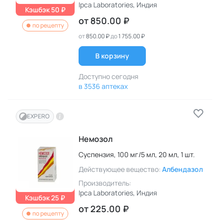
Ipca Laboratories
, Индия
Кэшбэк 50 ₽
от
850.00 ₽
по рецепту
от
850.00 ₽
до
1 755.00 ₽
В корзину
Доступно сегодня
в 3536 аптеках
EXPERO
Немозол
Суспензия,
100 мг/5 мл,
20 мл,
1 шт.
Действующее вещество:
Албендазол
Производитель:
Ipca Laboratories
, Индия
Кэшбэк 25 ₽
от
225.00 ₽
по рецепту