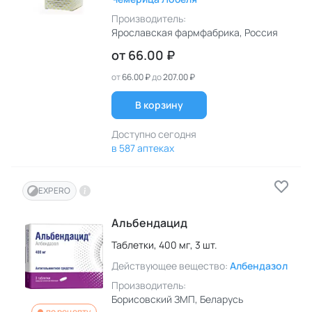
Производитель:
Ярославская фармфабрика
, Россия
от
66.00 ₽
от
66.00 ₽
до
207.00 ₽
В корзину
Доступно сегодня
в 587 аптеках
EXPERO
Альбендацид
Таблетки,
400 мг,
3 шт.
Действующее вещество:
Албендазол
Производитель:
Борисовский ЗМП
, Беларусь
по рецепту