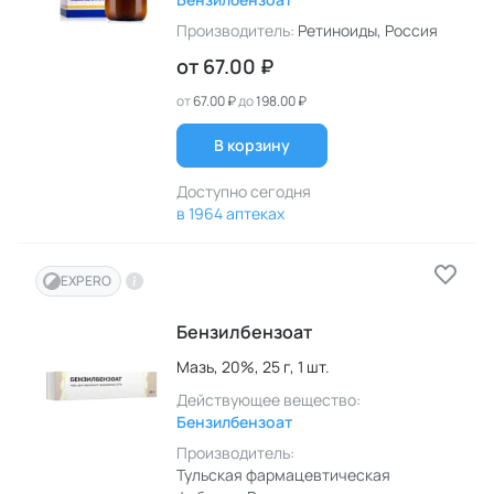
Производитель:
Ретиноиды
, Россия
от
67.00 ₽
от
67.00 ₽
до
198.00 ₽
В корзину
Доступно сегодня
в 1964 аптеках
EXPERO
Бензилбензоат
Мазь,
20%,
25 г,
1 шт.
Действующее вещество:
Бензилбензоат
Производитель:
Тульская фармацевтическая