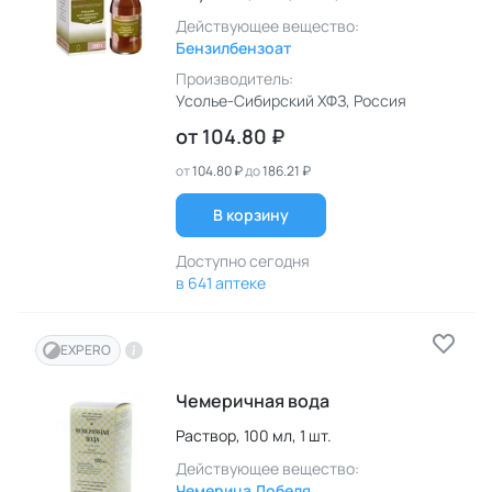
Действующее вещество:
Бензилбензоат
Производитель:
Усолье-Сибирский ХФЗ
, Россия
от
104.80 ₽
от
104.80 ₽
до
186.21 ₽
В корзину
Доступно сегодня
в 641 аптеке
EXPERO
Чемеричная вода
Раствор,
100 мл,
1 шт.
Действующее вещество:
Чемерица Лобеля