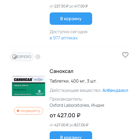
от
227.30 ₽
до
417.00 ₽
В корзину
Доступно сегодня
в 977 аптеках
EXPERO
Саноксал
Таблетки,
400 мг,
3 шт.
Действующее вещество:
Албендазол
Производитель:
Oxford Laboratories
, Индия
по рецепту
от
427.00 ₽
от
427.00 ₽
до
827.00 ₽
В корзину