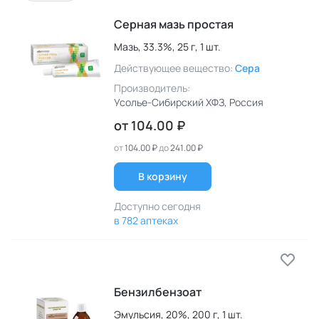
Серная мазь простая
Мазь,
33.3%,
25 г,
1 шт.
Действующее вещество:
Сера
Производитель:
Усолье-Сибирский ХФЗ
, Россия
от
104.00 ₽
от
104.00 ₽
до
241.00 ₽
В корзину
Доступно сегодня
в 782 аптеках
Бензилбензоат
Эмульсия,
20%,
200 г,
1 шт.