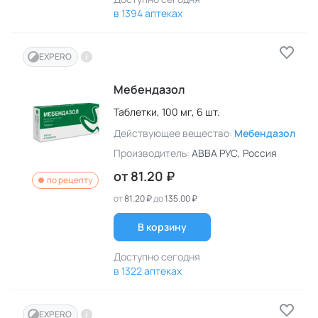
в 1394 аптеках
EXPERO
Мебендазол
Таблетки,
100 мг,
6 шт.
Действующее вещество:
Мебендазол
Производитель:
АВВА РУС
, Россия
от
81.20 ₽
по рецепту
от
81.20 ₽
до
135.00 ₽
В корзину
Доступно сегодня
в 1322 аптеках
EXPERO