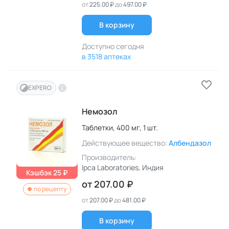
от
225.00 ₽
до
497.00 ₽
В корзину
Доступно сегодня
в 3518 аптеках
EXPERO
Немозол
Таблетки,
400 мг,
1 шт.
Действующее вещество:
Албендазол
Производитель:
Ipca Laboratories
, Индия
Кэшбэк 25 ₽
от
207.00 ₽
по рецепту
от
207.00 ₽
до
481.00 ₽
В корзину