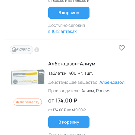
от
800.00 ₽
до
1 460.00 ₽
В корзину
Доступно сегодня
в 1612 аптеках
EXPERO
Албендазол-Алиум
Таблетки,
400 мг,
1 шт.
Действующее вещество:
Албендазол
Производитель:
Алиум
, Россия
от
174.00 ₽
по рецепту
от
174.00 ₽
до
419.00 ₽
В корзину
Доступно сегодня