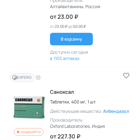
Производитель:
Алтайвитамины
, Россия
от
23.00 ₽
от
23.00 ₽
до
50.00 ₽
В корзину
Доступно сегодня
в 1105 аптеках
EXPERO
Саноксал
Таблетки,
400 мг,
1 шт.
Действующее вещество:
Албендазол
Производитель:
Oxford Laboratories
, Индия
по рецепту
от
227.30 ₽