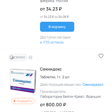
фабрика
, Россия
от
34.23 ₽
от
34.23 ₽
до
54.06 ₽
В корзину
Доступно сегодня
в 1735 аптеках
EXPERO
Секнидокс
Таблетки,
1 г,
2 шт.
Действующее вещество:
Секнидазол
Производитель:
Лаборатория Бейли-Креат
, Франция
по рецепту
от
800.00 ₽