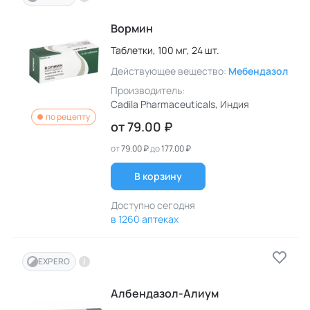
Вормин
Таблетки,
100 мг,
24 шт.
Действующее вещество:
Мебендазол
Производитель:
Cadila Pharmaceuticals
, Индия
по рецепту
от
79.00 ₽
от
79.00 ₽
до
177.00 ₽
В корзину
Доступно сегодня
в 1260 аптеках
EXPERO
Албендазол-Алиум