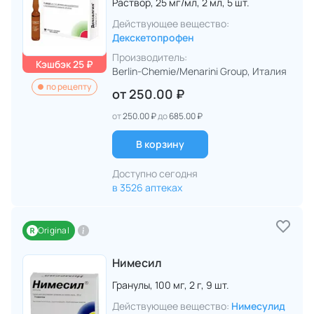
Раствор,
25 мг/мл,
2 мл,
5 шт.
Действующее вещество:
Декскетопрофен
Производитель:
Кэшбэк 25 ₽
Berlin-Chemie/Menarini Group
, Италия
по рецепту
от
250.00 ₽
от
250.00 ₽
до
685.00 ₽
В корзину
Доступно сегодня
в 3526 аптеках
Original
Нимесил
Гранулы,
100 мг,
2 г,
9 шт.
Действующее вещество:
Нимесулид