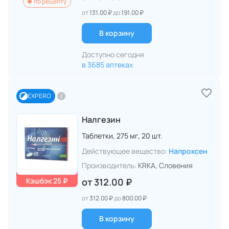
по рецепту
от
131.00 ₽
до
191.00 ₽
В корзину
Доступно сегодня
в 3685 аптеках
EXPERO
Налгезин
Таблетки,
275 мг,
20 шт.
Действующее вещество:
Напроксен
Производитель:
KRKA
, Словения
Кэшбэк 25 ₽
от
312.00 ₽
от
312.00 ₽
до
800.00 ₽
В корзину