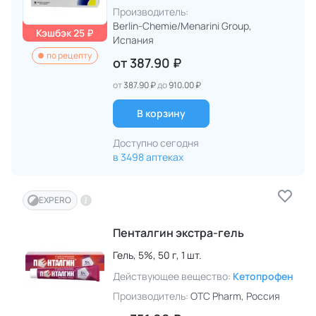
Производитель:
Berlin-Chemie/Menarini Group
,
Кэшбэк 25 ₽
Испания
по рецепту
от
387.90 ₽
от
387.90 ₽
до
910.00 ₽
В корзину
Доступно сегодня
в 3498 аптеках
EXPERO
Пенталгин экстра-гель
Гель,
5%,
50 г,
1 шт.
Действующее вещество:
Кетопрофен
Производитель:
OTC Pharm
, Россия