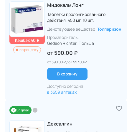
Мидокалм Лонг
Таблетки пролонгированного
действия,
450 мг,
10 шт.
Действующее вещество:
Толперизон
Производитель:
Кэшбэк 40 ₽
Gedeon Richter
, Польша
по рецепту
от
590.00 ₽
от
590.00 ₽
до
1 557.00 ₽
В корзину
Доступно сегодня
в 3559 аптеках
Original
Дексалгин