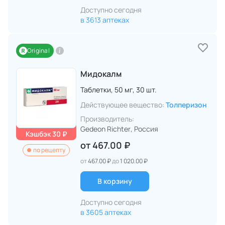
Доступно сегодня
в 3613 аптеках
Original
Мидокалм
Таблетки,
50 мг,
30 шт.
Действующее вещество:
Толперизон
Производитель:
Gedeon Richter
, Россия
Кэшбэк 30 ₽
от
467.00 ₽
по рецепту
от
467.00 ₽
до
1 020.00 ₽
В корзину
Доступно сегодня
в 3605 аптеках