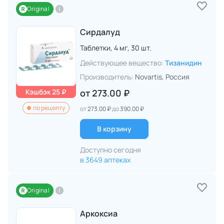
Original
Сирдалуд
Таблетки,
4 мг,
30 шт.
Действующее вещество:
Тизанидин
Производитель:
Novartis
, Россия
Кэшбэк 25 ₽
от
273.00 ₽
по рецепту
от
273.00 ₽
до
390.00 ₽
В корзину
Доступно сегодня
в 3649 аптеках
Original
Аркоксиа