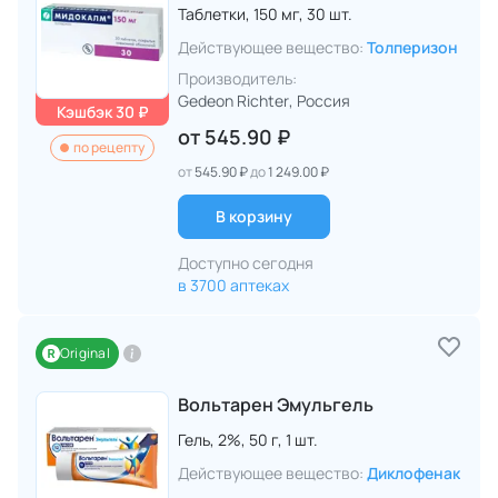
Таблетки,
150 мг,
30 шт.
Действующее вещество:
Толперизон
Производитель:
Gedeon Richter
, Россия
Кэшбэк 30 ₽
от
545.90 ₽
по рецепту
от
545.90 ₽
до
1 249.00 ₽
В корзину
Доступно сегодня
в 3700 аптеках
Original
Вольтарен Эмульгель
Гель,
2%,
50 г,
1 шт.
Действующее вещество:
Диклофенак