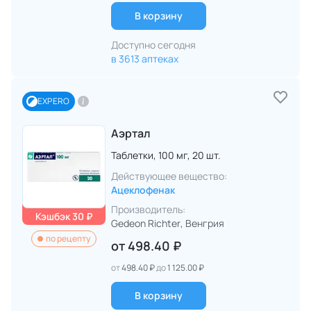
В корзину
Доступно сегодня
в 3613 аптеках
EXPERO
Аэртал
Таблетки,
100 мг,
20 шт.
Действующее вещество:
Ацеклофенак
Производитель:
Кэшбэк 30 ₽
Gedeon Richter
, Венгрия
по рецепту
от
498.40 ₽
от
498.40 ₽
до
1 125.00 ₽
В корзину