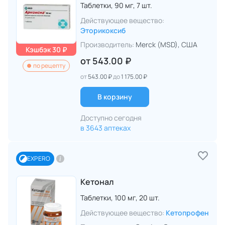
Таблетки,
90 мг,
7 шт.
Действующее вещество:
Эторикоксиб
Производитель:
Merck (MSD)
, США
Кэшбэк 30 ₽
от
543.00 ₽
по рецепту
от
543.00 ₽
до
1 175.00 ₽
В корзину
Доступно сегодня
в 3643 аптеках
EXPERO
Кетонал
Таблетки,
100 мг,
20 шт.
Действующее вещество:
Кетопрофен