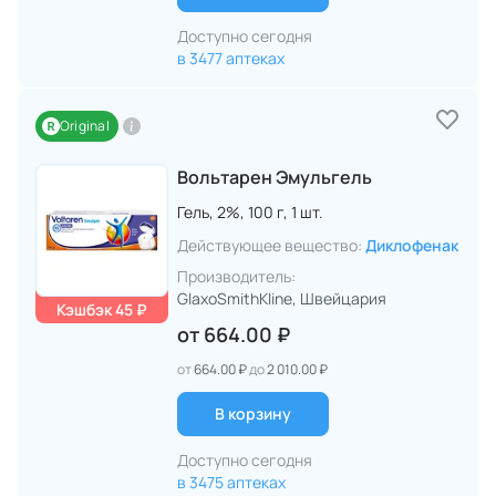
Доступно сегодня
в 3477 аптеках
Original
Вольтарен Эмульгель
Гель,
2%,
100 г,
1 шт.
Действующее вещество:
Диклофенак
Производитель:
GlaxoSmithKline
, Швейцария
Кэшбэк 45 ₽
от
664.00 ₽
от
664.00 ₽
до
2 010.00 ₽
В корзину
Доступно сегодня
в 3475 аптеках