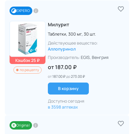
EXPERO
Милурит
Таблетки,
300 мг,
30 шт.
Действующее вещество:
Аллопуринол
Производитель:
EGIS
, Венгрия
Кэшбэк 25 ₽
от
187.00 ₽
по рецепту
от
187.00 ₽
до
273.00 ₽
В корзину
Доступно сегодня
в 3598 аптеках
Original