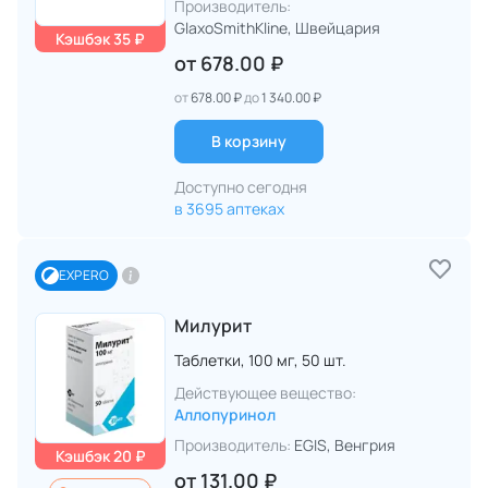
Производитель:
GlaxoSmithKline
, Швейцария
Кэшбэк 35 ₽
от
678.00 ₽
от
678.00 ₽
до
1 340.00 ₽
В корзину
Доступно сегодня
в 3695 аптеках
EXPERO
Милурит
Таблетки,
100 мг,
50 шт.
Действующее вещество:
Аллопуринол
Производитель:
EGIS
, Венгрия
Кэшбэк 20 ₽
от
131.00 ₽