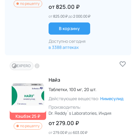
по рецепту
от
825.00 ₽
от
825.00 ₽
до
2 000.00 ₽
В корзину
Доступно сегодня
в 3388 аптеках
EXPERO
Найз
Таблетки,
100 мг,
20 шт.
Действующее вещество:
Нимесулид
Производитель:
Dr. Reddy`s Laboratories
, Индия
Кэшбэк 25 ₽
от
279.00 ₽
по рецепту
от
279.00 ₽
до
603.00 ₽