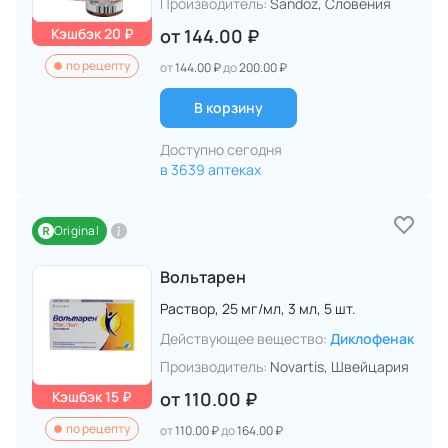
Производитель:
Sandoz
, Словения
Кэшбэк 20 ₽
от
144.00 ₽
по рецепту
от
144.00 ₽
до
200.00 ₽
В корзину
Доступно сегодня
в 3639 аптеках
Original
Вольтарен
Раствор,
25 мг/мл,
3 мл,
5 шт.
Действующее вещество:
Диклофенак
Производитель:
Novartis
, Швейцария
Кэшбэк 15 ₽
от
110.00 ₽
по рецепту
от
110.00 ₽
до
164.00 ₽