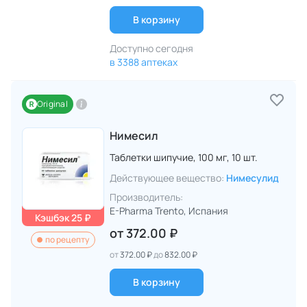
В корзину
Доступно сегодня
в 3388 аптеках
Original
Нимесил
Таблетки шипучие,
100 мг,
10 шт.
Действующее вещество:
Нимесулид
Производитель:
E-Pharma Trento
, Испания
Кэшбэк 25 ₽
от
372.00 ₽
по рецепту
от
372.00 ₽
до
832.00 ₽
В корзину