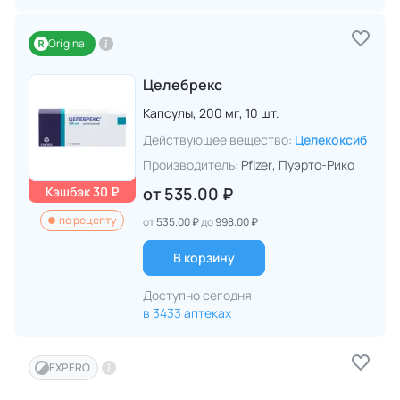
Original
Целебрекс
Капсулы,
200 мг,
10 шт.
Действующее вещество:
Целекоксиб
Производитель:
Pfizer
, Пуэрто-Рико
Кэшбэк 30 ₽
от
535.00 ₽
по рецепту
от
535.00 ₽
до
998.00 ₽
В корзину
Доступно сегодня
в 3433 аптеках
EXPERO