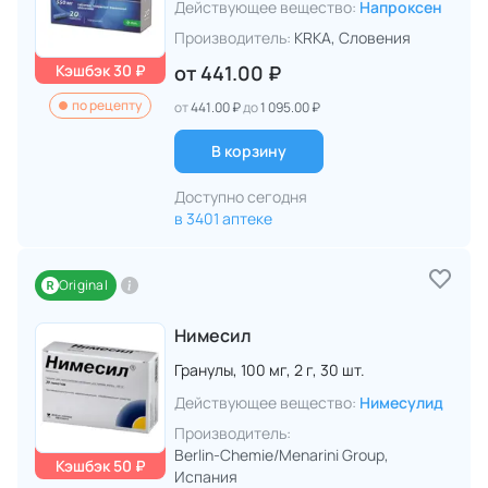
Действующее вещество:
Напроксен
Производитель:
KRKA
, Словения
Кэшбэк 30 ₽
от
441.00 ₽
по рецепту
от
441.00 ₽
до
1 095.00 ₽
В корзину
Доступно сегодня
в 3401 аптеке
Original
Нимесил
Гранулы,
100 мг,
2 г,
30 шт.
Действующее вещество:
Нимесулид
Производитель:
Berlin-Chemie/Menarini Group
,
Кэшбэк 50 ₽
Испания