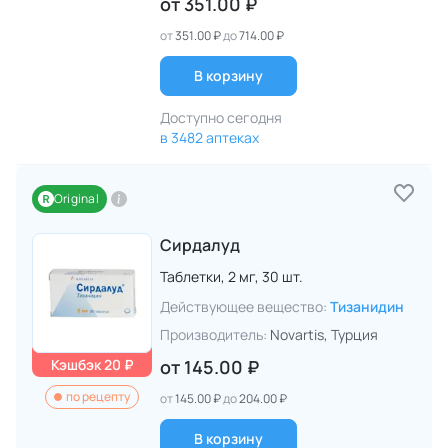
от
351.00 ₽
от
351.00 ₽
до
714.00 ₽
В корзину
Доступно сегодня
в 3482 аптеках
Original
Сирдалуд
Таблетки,
2 мг,
30 шт.
Действующее вещество:
Тизанидин
Производитель:
Novartis
, Турция
Кэшбэк 20 ₽
от
145.00 ₽
по рецепту
от
145.00 ₽
до
204.00 ₽
В корзину