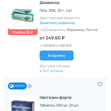
Димексид
Гель,
25%,
30 г,
1 шт.
Действующее вещество:
Диметилсульфоксид
Производитель:
Фармамед
, Россия
Кэшбэк 25 ₽
от
249.60 ₽
от
249.60 ₽
до
566.00 ₽
В корзину
Доступно сегодня
в 3417 аптеках
EXPERO
Налгезин форте
Таблетки,
550 мг,
20 шт.