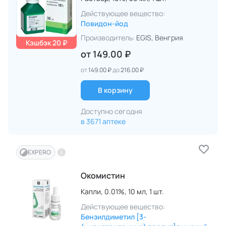
Действующее вещество:
Повидон-йод
Производитель:
EGIS
, Венгрия
Кэшбэк 20 ₽
от
149.00 ₽
от
149.00 ₽
до
216.00 ₽
В корзину
Доступно сегодня
в 3671 аптеке
EXPERO
Окомистин
Капли,
0.01%,
10 мл,
1 шт.
Действующее вещество:
Бензилдиметил [3-