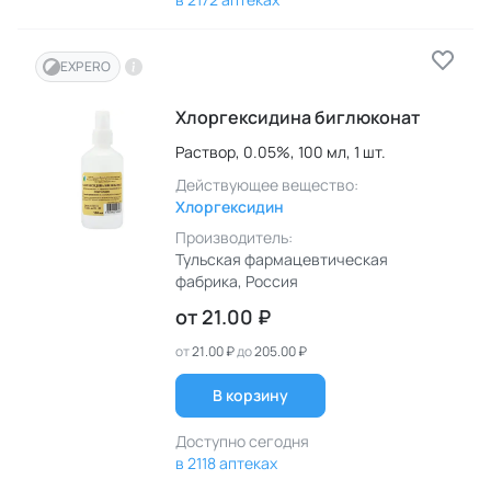
EXPERO
Хлоргексидина биглюконат
Раствор,
0.05%,
100 мл,
1 шт.
Действующее вещество:
Хлоргексидин
Производитель:
Тульская фармацевтическая
фабрика
, Россия
от
21.00 ₽
от
21.00 ₽
до
205.00 ₽
В корзину
Доступно сегодня
в 2118 аптеках