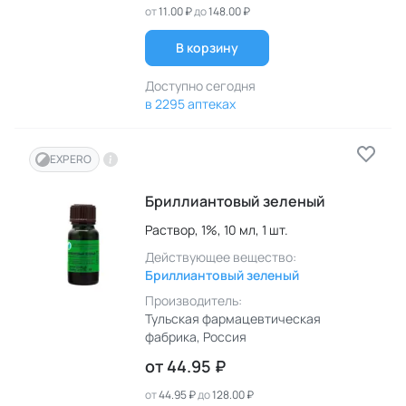
от
11.00 ₽
до
148.00 ₽
В корзину
Доступно сегодня
в 2295 аптеках
EXPERO
Бриллиантовый зеленый
Раствор,
1%,
10 мл,
1 шт.
Действующее вещество:
Бриллиантовый зеленый
Производитель:
Тульская фармацевтическая
фабрика
, Россия
от
44.95 ₽
от
44.95 ₽
до
128.00 ₽