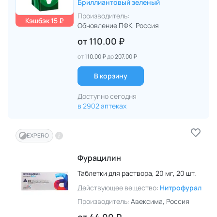
Бриллиантовый зеленый
Производитель:
Кэшбэк 15 ₽
Обновление ПФК
, Россия
от
110.00 ₽
от
110.00 ₽
до
207.00 ₽
В корзину
Доступно сегодня
в 2902 аптеках
EXPERO
Фурацилин
Таблетки для раствора,
20 мг,
20 шт.
Действующее вещество:
Нитрофурал
Производитель:
Авексима
, Россия