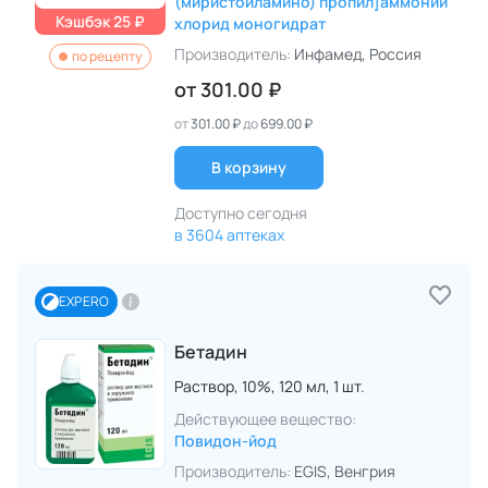
(миристоиламино) пропил]аммоний
Кэшбэк 25 ₽
хлорид моногидрат
Производитель:
Инфамед
, Россия
по рецепту
от
301.00 ₽
от
301.00 ₽
до
699.00 ₽
В корзину
Доступно сегодня
в 3604 аптеках
EXPERO
Бетадин
Раствор,
10%,
120 мл,
1 шт.
Действующее вещество:
Повидон-йод
Производитель:
EGIS
, Венгрия