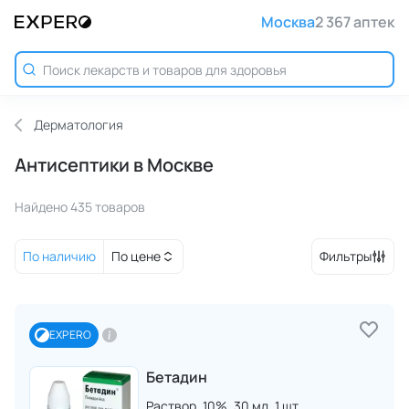
Москва
2 367 аптек
Дерматология
Антисептики в Москве
Найдено 435 товаров
По наличию
По цене
Фильтры
EXPERO
Бетадин
Раствор,
10%,
30 мл,
1 шт.