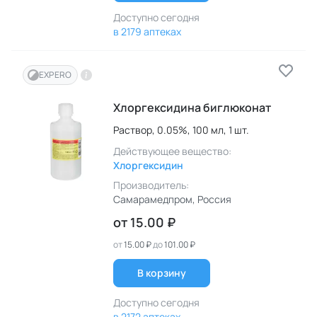
Доступно сегодня
в 2179 аптеках
EXPERO
Хлоргексидина биглюконат
Раствор,
0.05%,
100 мл,
1 шт.
Действующее вещество:
Хлоргексидин
Производитель:
Самарамедпром
, Россия
от
15.00 ₽
от
15.00 ₽
до
101.00 ₽
В корзину
Доступно сегодня
в 2172 аптеках