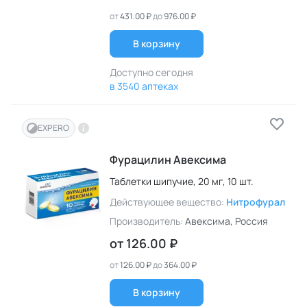
от
431.00 ₽
до
976.00 ₽
В корзину
Доступно сегодня
в 3540 аптеках
EXPERO
Фурацилин Авексима
Таблетки шипучие,
20 мг,
10 шт.
Действующее вещество:
Нитрофурал
Производитель:
Авексима
, Россия
от
126.00 ₽
от
126.00 ₽
до
364.00 ₽
В корзину