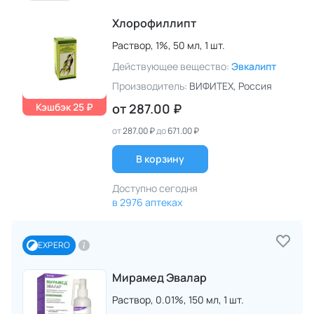
Хлорофиллипт
Раствор,
1%,
50 мл,
1 шт.
Действующее вещество:
Эвкалипт
Производитель:
ВИФИТЕХ
, Россия
Кэшбэк 25 ₽
от
287.00 ₽
от
287.00 ₽
до
671.00 ₽
В корзину
Доступно сегодня
в 2976 аптеках
EXPERO
Мирамед Эвалар
Раствор,
0.01%,
150 мл,
1 шт.