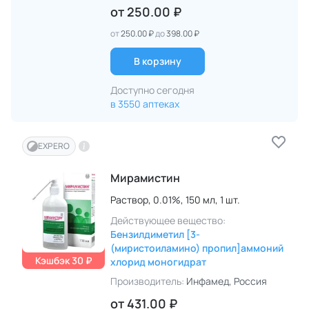
от
250.00 ₽
от
250.00 ₽
до
398.00 ₽
В корзину
Доступно сегодня
в 3550 аптеках
EXPERO
Мирамистин
Раствор,
0.01%,
150 мл,
1 шт.
Действующее вещество:
Бензилдиметил [3-
(миристоиламино) пропил]аммоний
Кэшбэк 30 ₽
хлорид моногидрат
Производитель:
Инфамед
, Россия
от
431.00 ₽