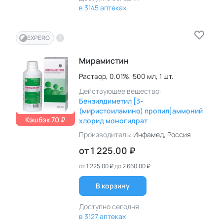
в 3145 аптеках
EXPERO
Мирамистин
Раствор,
0.01%,
500 мл,
1 шт.
Действующее вещество:
Бензилдиметил [3-
(миристоиламино) пропил]аммоний
Кэшбэк 70 ₽
хлорид моногидрат
Производитель:
Инфамед
, Россия
от
1 225.00 ₽
от
1 225.00 ₽
до
2 660.00 ₽
В корзину
Доступно сегодня
в 3127 аптеках