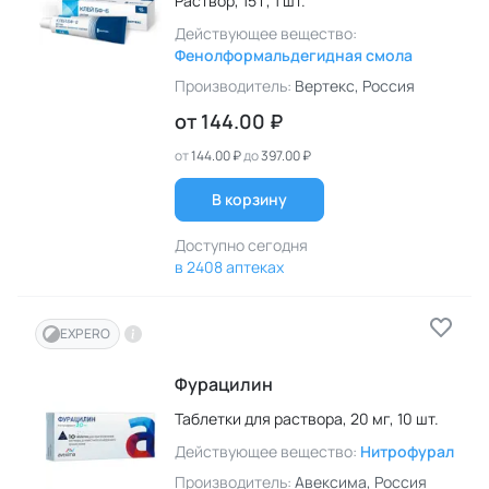
Раствор,
15 г,
1 шт.
Действующее вещество:
Фенолформальдегидная смола
Производитель:
Вертекс
, Россия
от
144.00 ₽
от
144.00 ₽
до
397.00 ₽
В корзину
Доступно сегодня
в 2408 аптеках
EXPERO
Фурацилин
Таблетки для раствора,
20 мг,
10 шт.
Действующее вещество:
Нитрофурал
Производитель:
Авексима
, Россия