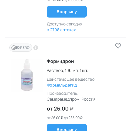
В корзину
Доступно сегодня
в 2798 аптеках
EXPERO
Формидрон
Раствор,
100 мл,
1 шт.
Действующее вещество:
Формальдегид
Производитель:
Самарамедпром
, Россия
от
26.00 ₽
от
26.00 ₽
до
285.00 ₽
В корзину