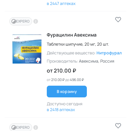
в 2447 аптеках
EXPERO
Фурацилин Авексима
Таблетки шипучие,
20 мг,
20 шт.
Действующее вещество:
Нитрофурал
Производитель:
Авексима
, Россия
от
210.00 ₽
от
210.00 ₽
до
496.00 ₽
В корзину
Доступно сегодня
в 2418 аптеках
EXPERO