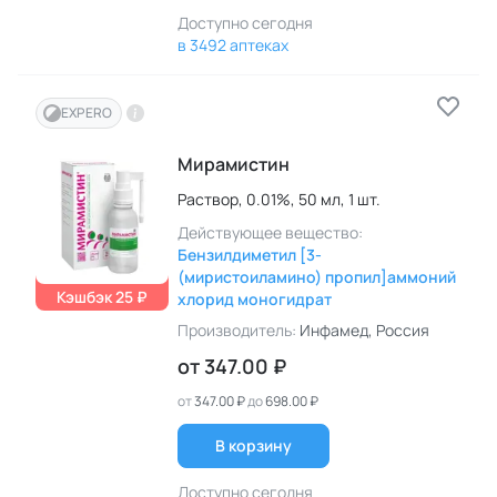
Доступно сегодня
в 3492 аптеках
EXPERO
Мирамистин
Раствор,
0.01%,
50 мл,
1 шт.
Действующее вещество:
Бензилдиметил [3-
(миристоиламино) пропил]аммоний
Кэшбэк 25 ₽
хлорид моногидрат
Производитель:
Инфамед
, Россия
от
347.00 ₽
от
347.00 ₽
до
698.00 ₽
В корзину
Доступно сегодня