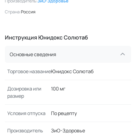
Производитель:
ЗиО-Здоровье
Страна:
Россия
Инструкция Юнидокс Солютаб
Основные сведения
Торговое название
Юнидокс Солютаб
Дозировка или
100 мг
размер
Условия отпуска
По рецепту
Производитель
ЗиО-Здоровье