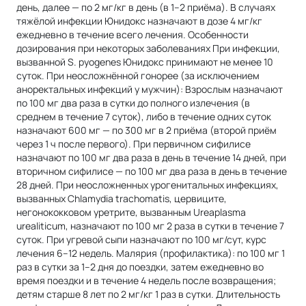
день, далее — по 2 мг/кг в день (в 1–2 приёма). В случаях
тяжёлой инфекции Юнидокс назначают в дозе 4 мг/кг
ежедневно в течение всего лечения. Особенности
дозирования при некоторых заболеваниях При инфекции,
вызванной S. pyogenes Юнидокс принимают не менее 10
суток. При неосложнённой гонорее (за исключением
аноректальных инфекций у мужчин): Взрослым назначают
по 100 мг два раза в сутки до полного излечения (в
среднем в течение 7 суток), либо в течение одних суток
назначают 600 мг — по 300 мг в 2 приёма (второй приём
через 1 ч после первого). При первичном сифилисе
назначают по 100 мг два раза в день в течение 14 дней, при
вторичном сифилисе — по 100 мг два раза в день в течение
28 дней. При неосложненных урогенитальных инфекциях,
вызванных Chlamydia trachomatis, цервиците,
негонококковом уретрите, вызванным Ureaplasma
urealiticum, назначают по 100 мг 2 раза в сутки в течение 7
суток. При угревой сыпи назначают по 100 мг/сут, курс
лечения 6–12 недель. Малярия (профилактика): по 100 мг 1
раз в сутки за 1–2 дня до поездки, затем ежедневно во
время поездки и в течение 4 недель после возвращения;
детям старше 8 лет по 2 мг/кг 1 раз в сутки. Длительность