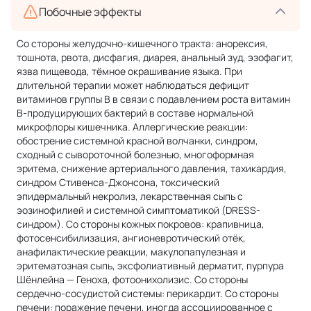
Побочные эффекты
Со стороны желудочно-кишечного тракта: анорексия,
тошнота, рвота, дисфагия, диарея, анальный зуд, эзофагит,
язва пищевода, тёмное окрашивание языка. При
длительной терапии может наблюдаться дефицит
витаминов группы В в связи с подавлением роста витамин
B-продуцирующих бактерий в составе нормальной
микрофлоры кишечника. Аллергические реакции:
обострение системной красной волчанки, синдром,
сходный с сывороточной болезнью, многоформная
эритема, снижение артериального давления, тахикардия,
синдром Стивенса-Джонсона, токсический
эпидермальный некролиз, лекарственная сыпь с
эозинофилией и системной симптоматикой (DRESS-
синдром). Со стороны кожных покровов: крапивница,
фотосенсибилизация, ангионевротический отёк,
анафилактические реакции, макулопапулезная и
эритематозная сыпь, эксфолиативный дерматит, пурпура
Шёнлейна — Геноха, фотоонихолизис. Со стороны
сердечно-сосудистой системы: перикардит. Со стороны
печени: поражение печени, иногда ассоциированное с