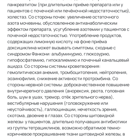
панкреатитом (при длительном приёме препарата или у
пациентов с почечной или печёночной недостаточностью),
холестаз. Со стороны почек: увеличение остаточного
азота мочевины, обусловленное антианаболическим
эффектом препарата, усугубление азотемии у пациентов с
почечной недостаточностью. Употребление продуктов,
содержащих лимонную кислоту, на фоне приёма
доксициклина может вызывать симптомы, сходные с
синдромом Фанкони: альбуминурию, глюкозурию,
гипофосфатемию, гипокалиемию и почечный канальцевый
ацидоз. Со стороны системы кроветворения:
гемолитическая анемия, тромбоцитопения, нейтропения,
эозинофилия, снижение активности протромбина. Со
стороны нервной системы: доброкачественное повышение
внутричерепного давления (анорексия, рвота, головная
боль, шум в ушах, тремор, отёк зрительного нерва),
вестибулярные нарушения (головокружение или
неустойчивость), галлюцинации, нечеткость зрения,
скотома, двоение в глазах. Со стороны щитовидной
железы: у пациентов, длительно получавших антибиотики
из группы тетрациклинов, возможно обратимое темно-
коричневое прокрашивание ткани щитовидной железы, в