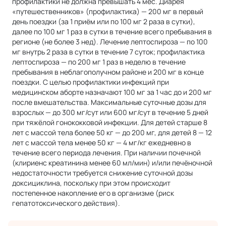
профилактики не должна превышать 4 мес. Диарея
«путешественников» (профилактика) — 200 мг в первый
день поездки (за 1 приём или по 100 мг 2 раза в сутки),
далее по 100 мг 1 раз в сутки в течение всего пребывания в
регионе (не более 3 нед). Лечение лептоспироза — по 100
мг внутрь 2 раза в сутки в течение 7 суток; профилактика
лептоспироза — по 200 мг 1 раз в неделю в течение
пребывания в неблагополучном районе и 200 мг в конце
поездки. С целью профилактики инфекций при
медицинском аборте назначают 100 мг за 1 час до и 200 мг
после вмешательства. Максимальные суточные дозы для
взрослых — до 300 мг/сут или 600 мг/сут в течение 5 дней
при тяжёлой гонококковой инфекции. Для детей старше 8
лет с массой тела более 50 кг — до 200 мг, для детей 8 — 12
лет с массой тела менее 50 кг — 4 мг/кг ежедневно в
течение всего периода лечения. При наличии почечной
(клириенс креатинина менее 60 мл/мин) и/или печёночной
недостаточности требуется снижение суточной дозы
доксициклина, поскольку при этом происходит
постепенное накопление его в организме (риск
гепатотоксического действия).