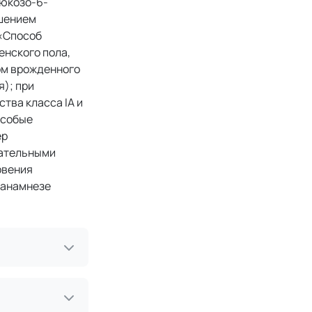
люкозо-6-
ушением
 «Способ
енского пола,
ом врожденного
); при
тва класса IА и
Особые
ер
лательными
овения
 анамнезе