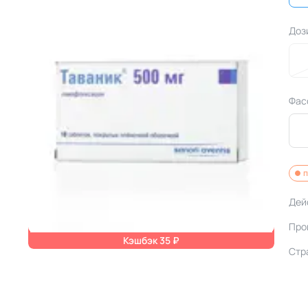
Доз
Фас
п
Дей
Про
Кэшбэк 35 ₽
Стр