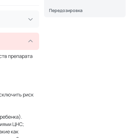
Передозировка
ств препарата
исключить риск
ребенка).
ниями ЦНС;
акие как