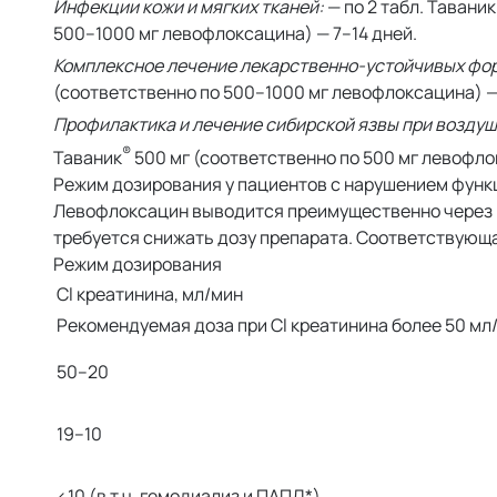
Инфекции кожи и мягких тканей:
— по 2 табл. Таваник
500–1000 мг левофлоксацина) — 7–14 дней.
Комплексное лечение лекарственно-устойчивых фо
(соответственно по 500–1000 мг левофлоксацина) — 
Профилактика и лечение сибирской язвы при возду
®
Таваник
500 мг (соответственно по 500 мг левофлокс
Режим дозирования у пациентов с нарушением функц
Левофлоксацин выводится преимущественно через п
требуется снижать дозу препарата. Соответствующа
Режим дозирования
Cl креатинина, мл/мин
Рекомендуемая доза при Cl креатинина более 50 мл
50–20
19–10
<10 (в т.ч. гемодиализ и ПАПД*)