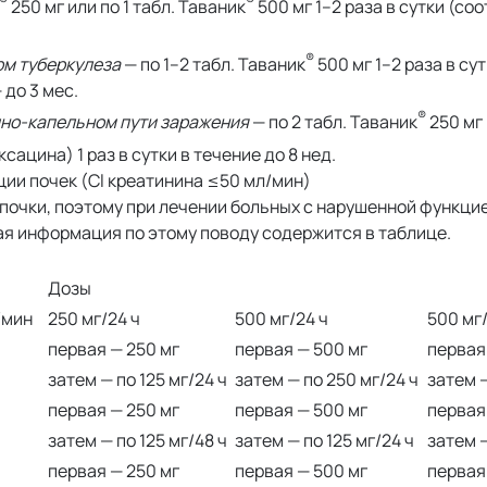
®
®
250 мг или по 1 табл. Таваник
500 мг 1–2 раза в сутки (со
®
рм туберкулеза
— по 1–2 табл. Таваник
500 мг 1–2 раза в су
до 3 мес.
®
шно-капельном пути заражения
— по 2 табл. Таваник
250 мг 
ацина) 1 раз в сутки в течение до 8 нед.
ии почек (Cl креатинина ≤50 мл/мин)
очки, поэтому при лечении больных с нарушенной функци
я информация по этому поводу содержится в таблице.
Дозы
/мин
250 мг/24 ч
500 мг/24 ч
500 мг/
первая — 250 мг
первая — 500 мг
первая
затем — по 125 мг/24 ч
затем — по 250 мг/24 ч
затем —
первая — 250 мг
первая — 500 мг
первая
затем — по 125 мг/48 ч
затем — по 125 мг/24 ч
затем —
первая — 250 мг
первая — 500 мг
первая