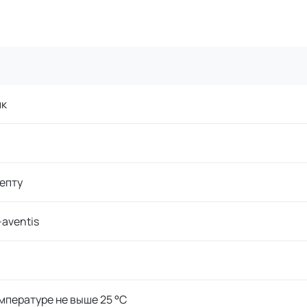
ик
епту
-aventis
мпературе не выше 25 °C