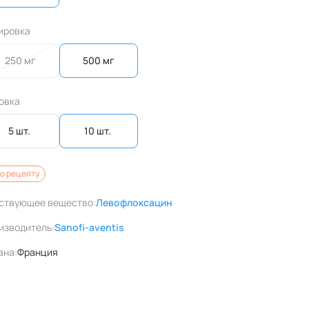
ировка
250 мг
500 мг
овка
5 шт. 
10 шт. 
о рецепту
ствующее вещество:
Левофлоксацин
изводитель:
Sanofi-aventis
ана:
Франция