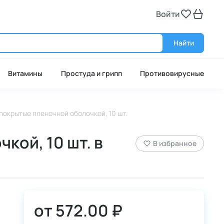
Войти
Войт
Найти
Витамины
Простуда и грипп
Противовирусные
 покрытые пленочной оболочкой, 10 шт.
кой, 10 шт. в
В избранное
от
572.00 ₽