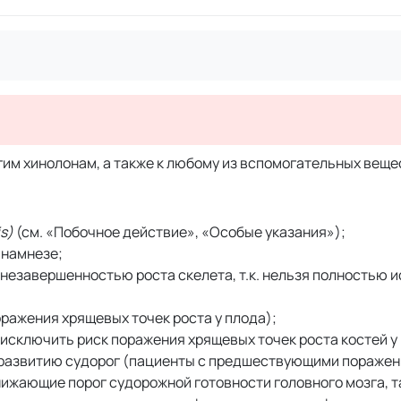
гим хинолонам, а также к любому из вспомогательных веще
s)
(см. «Побочное действие», «Особые указания»);
анамнезе;
с незавершенностью роста скелета, т.к. нельзя полностью 
ражения хрящевых точек роста у плода);
исключить риск поражения хрящевых точек роста костей у 
развитию судорог (пациенты с предшествующими пораже
жающие порог судорожной готовности головного мозга, т