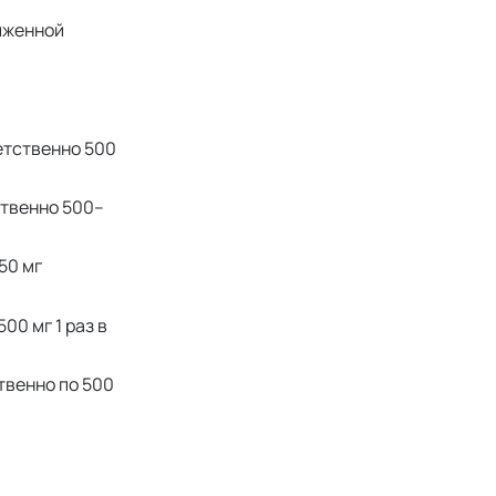
иженной
ветственно 500
ственно 500–
50 мг
500 мг 1 раз в
ственно по 500