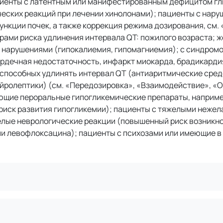
циенты с латентным или манифестированным дефицитом г
ских реакций при лечении хинолонами); пациенты с нар
ункции почек, а также коррекция режима дозирования, см.
рами риска удлинения интервала QT: пожилого возраста; ж
 нарушениями (гипокалиемия, гипомагниемия); с синдром
рдечная недостаточность, инфаркт миокарда, брадикардия
способных удлинять интервал QT (антиаритмические средс
нейролептики) (см. «Передозировка», «Взаимодействие», «
ающие пероральные гипогликемические препараты, наприм
 риск развития гипогликемии); пациенты с тяжелыми неже
желые неврологические реакции (повышенный риск возникн
и левофлоксацина); пациенты с психозами или имеющие в