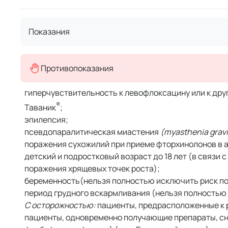
Показания
Противопоказания
гиперчувствительность к левофлоксацину или к дру
®
Таваник
;
эпилепсия;
псевдопаралитическая миастения
(myasthenia gravi
поражения сухожилий при приеме фторхинолонов в 
детский и подростковый возраст до 18 лет (в связи 
поражения хрящевых точек роста);
беременность(нельзя полностью исключить риск по
период грудного вскармливания (нельзя полностью 
С осторожностью:
пациенты, предрасположенные к 
пациенты, одновременно получающие препараты, сни