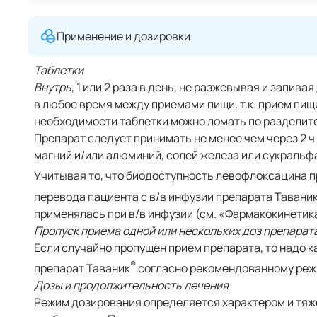
Применение и дозировки
Таблетки
Внутрь
, 1 или 2 раза в день, не разжевывая и запив
в любое время между приемами пищи, т.к. прием пищ
необходимости таблетки можно ломать по разделит
Препарат следует принимать не менее чем через 2 ч
магний и/или алюминий, солей железа или сукральф
Учитывая то, что биодоступность левофлоксацина п
перевода пациента с в/в инфузии препарата Тавани
применялась при в/в инфузии (см. «Фармакокинетик
Пропуск приема одной или нескольких доз препарат
Если случайно пропущен прием препарата, то надо 
®
препарат Таваник
согласно рекомендованному режи
Дозы и продолжительность лечения
Режим дозирования определяется характером и тяж