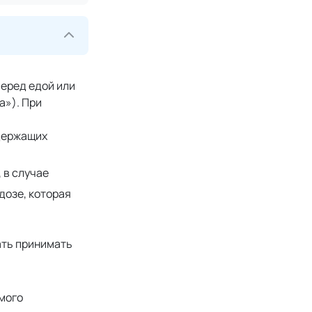
перед едой или
а»). При
одержащих
 в случае
дозе, которая
ать принимать
мого