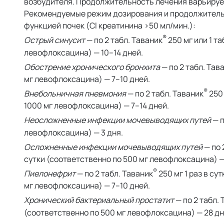
возбудителя. Продолжительность лечения варьирует
Рекомендуемые режим дозирования и продолжительн
функцией почек (Cl креатинина >50 мл/мин.):
®
Острый синусит
— по 2 табл. Таваник
250 мг или 1 та
левофлоксацина) — 10–14 дней.
Обострение хронического бронхита
— по 2 табл. Тав
мг левофлоксацина) — 7–10 дней.
®
Внебольничная пневмония
— по 2 табл. Таваник
250 
1000 мг левофлоксацина) — 7–14 дней.
Неосложненные инфекции мочевыводящих путей
— п
левофлоксацина) — 3 дня.
Осложненные инфекции мочевыводящих путей
— по 
сутки (соответственно по 500 мг левофлоксацина) —
®
Пиелонефрит
— по 2 табл. Таваник
250 мг 1 раз в су
мг левофлоксацина) — 7–10 дней.
Хронический бактериальный простатит
— по 2 табл.
(соответственно по 500 мг левофлоксацина) — 28 дн