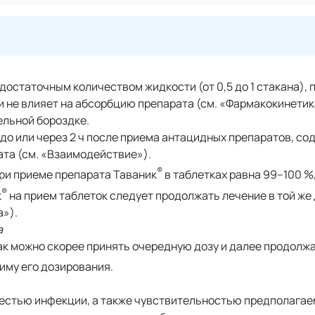
ая достаточным количеством жидкости (от 0,5 до 1 стакана), 
и не влияет на абсорбцию препарата (см. «Фармакокинетик
ельной бороздке.
 до или через 2 ч после приема антацидных препаратов, с
ата (см. «Взаимодействие»).
®
ри приеме препарата Таваник
в таблетках равна 99–100 %,
®
к
на прием таблеток следует продолжать лечение в той же 
а»).
а
как можно скорее принять очередную дозу и далее продолж
му его дозирования.
естью инфекции, а также чувствительностью предполагае