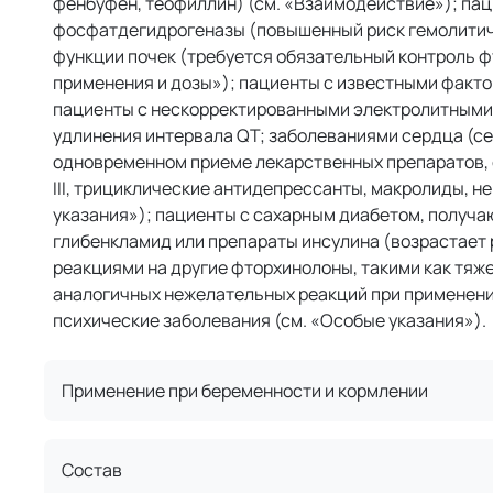
фенбуфен, теофиллин) (см. «Взаимодействие»); па
фосфатдегидрогеназы (повышенный риск гемолитиче
функции почек (требуется обязательный контроль ф
применения и дозы»); пациенты с известными факто
пациенты с нескорректированными электролитными
удлинения интервала QT; заболеваниями сердца (се
одновременном приеме лекарственных препаратов, 
III, трициклические антидепрессанты, макролиды, 
указания»); пациенты с сахарным диабетом, получ
глибенкламид или препараты инсулина (возрастает
реакциями на другие фторхинолоны, такими как тя
аналогичных нежелательных реакций при применени
психические заболевания (см. «Особые указания»).
Применение при беременности и кормлении
Состав