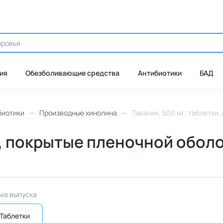
ия
Обезболивающие средства
Антибиотики
БАД
биотики
Производные хинолина
Таваник, 500 мг, таблетки,
и, покрытые пленочной оболоч
ма выпуска
Таблетки