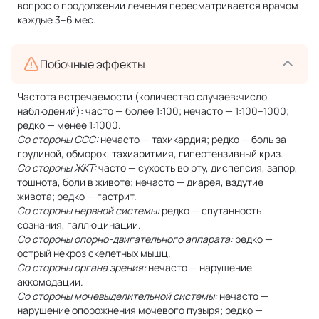
вопрос о продолжении лечения пересматривается врачом
каждые 3–6 мес.
Побочные эффекты
Частота встречаемости (количество случаев:число
наблюдений): часто — более 1:100; нечасто — 1:100–1000;
редко — менее 1:1000.
Со стороны ССС:
нечасто — тахикардия; редко — боль за
грудиной, обморок, тахиаритмия, гипертензивный криз.
Со стороны ЖКТ:
часто — сухость во рту, диспепсия, запор,
тошнота, боли в животе; нечасто — диарея, вздутие
живота; редко — гастрит.
Со стороны нервной системы:
редко — спутанность
сознания, галлюцинации.
Со стороны опорно-двигательного аппарата:
редко —
острый некроз скелетных мышц.
Со стороны органа зрения:
нечасто — нарушение
аккомодации.
Со стороны мочевыделительной системы:
нечасто —
нарушение опорожнения мочевого пузыря; редко —