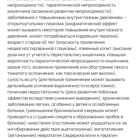
непроходимости), паралитическая непроходимость
кишечника (возможно развитие непроходимости);
заболевания с повышенным внутриглазным давлением —
открытоугольная глаукома (мидриатический эффект
может вызывать некоторое повышение внутриглазного
давления; может потребоваться коррекция терапии),
возраст старше 40 лет (опасность проявления
недиагностированной глаукомы); язвенный колит (высокие
дозы могут угнетать перистальтику кишечника, повышая
вероятность паралитической непроходимости кишечника;
кроме того, возможно проявление или обострение такого
тяжелого осложнения, как токсический мегаколон);
сухость во рту (длительное применение может вызывать
дальнейшее усиление выраженности ксеростомии);
почечная недостаточность (риск развития побочных
эффектов вследствие снижения выведения); хронические
заболевания легких, особенно у детей и ослабленных
больных (уменьшение бронхиальной секреции может
приводить к сгущению секрета и образованию пробок в
бронхах); миастения (состояние может ухудшаться из-за
ингибирования действия ацетилхолина); вегетативная
(автономная) невропатия (задержка мочи и паралич