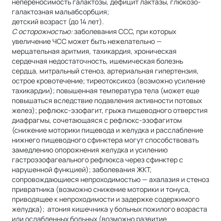
непереносимость галактозы, дефицит лактазы, глюкозо-
галактозная мальабсорбция;
детский возраст (до 14 лет).
С осторожностью:
заболевания ССС, при которых
увеличение ЧСС может быть нежелательно —
мерцательная аритмия, тахикардия, хроническая
сердечная недостаточность, ишемическая болезнь
сердца, митральный стеноз, артериальная гипертензия,
острое кровотечение; тиреотоксикоз (возможно усиление
тахикардии); повышенная температура тела (может еще
повышаться вследствие подавления активности потовых
желез); рефлюкс-эзофагит, грыжа пищеводного отверстия
диафрагмы, сочетающаяся с рефлюкс-эзофагитом
(снижение моторики пищевода и желудка и расслабление
нижнего пищеводного сфинктера могут способствовать
замедлению опорожнения желудка и усилению
гастроэзофагеального рефлюкса через сфинктер с
нарушенной функцией); заболевания ЖКТ,
сопровождающиеся непроходимостью — ахалазия и стеноз
привратника (возможно снижение моторики и тонуса,
приводящее к непроходимости и задержке содержимого
желудка); атония кишечника у больных пожилого возраста
или ослабленных больных (возможно развитие