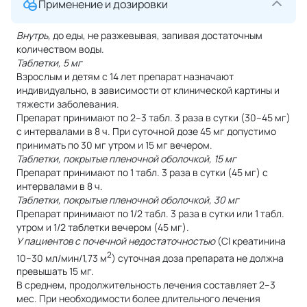
Применение и дозировки
Внутрь,
до еды, не разжевывая, запивая достаточным
количеством воды.
Таблетки, 5 мг
Взрослым и детям с 14 лет препарат назначают
индивидуально, в зависимости от клинической картины и
тяжести заболевания.
Препарат принимают по 2–3 табл. 3 раза в сутки (30–45 мг)
с интервалами в 8 ч. При суточной дозе 45 мг допустимо
принимать по 30 мг утром и 15 мг вечером.
Таблетки, покрытые пленочной оболочкой, 15 мг
Препарат принимают по 1 табл. 3 раза в сутки (45 мг) с
интервалами в 8 ч.
Таблетки, покрытые пленочной оболочкой, 30 мг
Препарат принимают по 1/2 табл. 3 раза в сутки или 1 табл.
утром и 1/2 таблетки вечером (45 мг).
У пациентов с почечной недостаточностью
(Cl креатинина
2
10–30 мл/мин/1,73 м
) суточная доза препарата не должна
превышать 15 мг.
В среднем, продолжительность лечения составляет 2–3
мес. При необходимости более длительного лечения