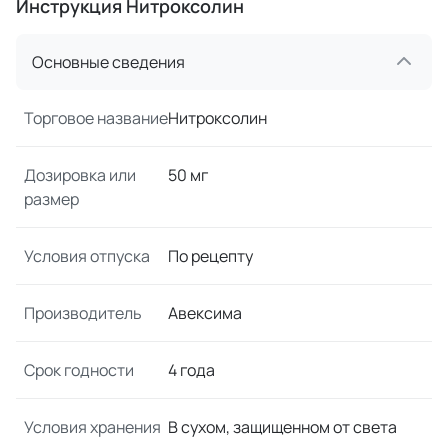
Инструкция Нитроксолин
Основные сведения
Торговое название
Нитроксолин
Дозировка или
50 мг
размер
Условия отпуска
По рецепту
Производитель
Авексима
Срок годности
4 года
Условия хранения
В сухом, защищенном от света