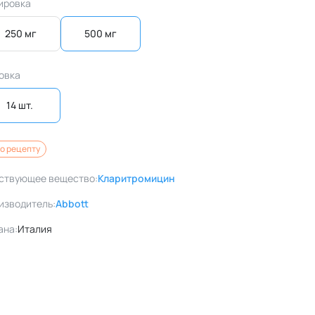
ировка
250 мг
500 мг
овка
14 шт. 
о рецепту
ствующее вещество:
Кларитромицин
изводитель:
Abbott
ана:
Италия