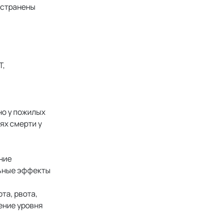
устранены
T,
но у пожилых
ях смерти у
ние
льные эффекты
та, рвота,
шение уровня