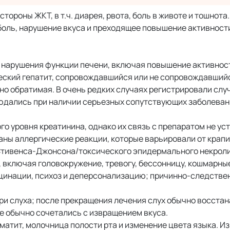
ороны ЖКТ, в т.ч. диарея, рвота, боль в животе и тошнота
боль, нарушение вкуса и преходящее повышение активност
 нарушения функции печени, включая повышение активнос
еский гепатит, сопровождавшийся или не сопровождавшийс
о обратимая. В очень редких случаях регистрировали слу
юдались при наличии серьезных сопутствующих заболеван
 уровня креатинина, однако их связь с препаратом не ус
ны аллергические реакции, которые варьировали от крап
Стивенса-Джонсона/токсического эпидермального некроли
включая головокружение, тревогу, бессонницу, кошмарные
цинации, психоз и деперсонализацию; причинно-следствен
и слуха; после прекращения лечения слух обычно восстан
е обычно сочетались с извращением вкуса.
матит, молочница полости рта и изменение цвета языка. И