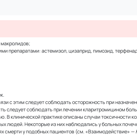
 макролидов;
и препаратами: астемизол, цизаприд, пимозид, терфенад
к.
язи с этим следует соблюдать осторожность при назначе
ть следует соблюдать при лечении кларитромицином боль
. В клинической практике описаны случаи токсичности к
лых людей. Некоторые из них наблюдались у больных почеч
ях смерти у подобных пациентов (см. «Взаимодействие» —