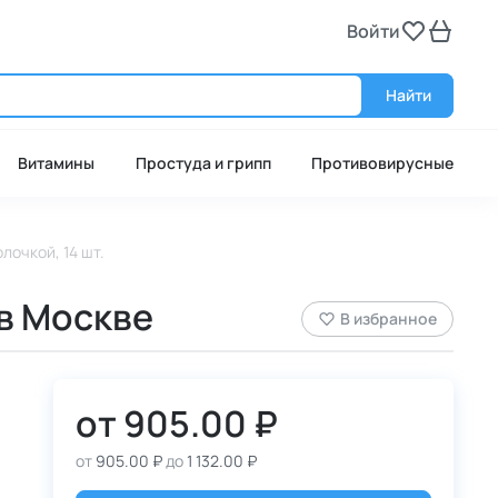
Войти
Войт
Найти
Витамины
Простуда и грипп
Противовирусные
лочкой, 14 шт.
 в Москве
В избранное
от
905.00 ₽
от
905.00 ₽
до
1 132.00 ₽