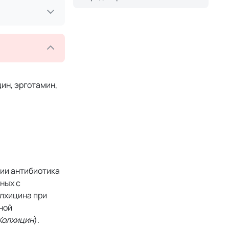
ин, эрготамин,
нии антибиотика
ных с
олхицина при
ной
Колхицин
).