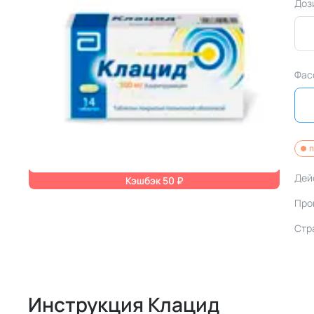
Доз
Фас
п
Дей
Кэшбэк 50 ₽
Про
Стр
Инструкция Клацид