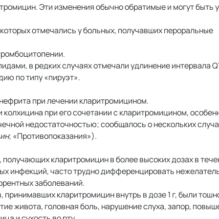
итромицин. Эти изменения обычно обратимые и могут быть 
 которых отмечались у больных, получавших пероральные
тромбоцитопении.
лидами, в редких случаях отмечали удлинение интервала Q
ию по типу «пируэт».
нефрита при лечении кларитромицином.
и колхицина при его сочетании с кларитромицином, особен
чечной недостаточностью; сообщалось о нескольких случа
цин
; «Противопоказания»).
 получающих кларитромицин в более высоких дозах в тече
ных инфекций, часто трудно дифференцировать нежелате
ррентных заболеваний.
принимавших кларитромицин внутрь в дозе 1 г, были тошно
утие живота, головная боль, нарушение слуха, запор, повы
ца и сухость во рту.