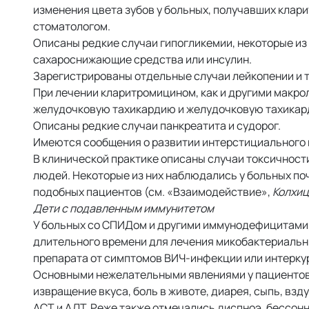
изменения цвета зубов у больных, получавших клар
стоматологом.
Описаны редкие случаи гипогликемии, некоторые из
сахароснижающие средства или инсулин.
Зарегистрированы отдельные случаи лейкопении и 
При лечении кларитромицином, как и другими макро
желудочковую тахикардию и желудочковую тахикард
Описаны редкие случаи панкреатита и судорог.
Имеются сообщения о развитии интерстициального 
В клинической практике описаны случаи токсичност
людей. Некоторые из них наблюдались у больных по
подобных пациентов (см. «Взаимодействие»,
Колхи
Дети с подавленным иммунитетом
У больных со СПИДом и другими иммунодефицитами,
длительного времени для лечения микобактериаль
препарата от симптомов ВИЧ-инфекции или интерку
Основными нежелательными явлениями у пациентов, 
извращение вкуса, боль в животе, диарея, сыпь, взд
АСТ и АЛТ. Реже также отмечались диспноэ, бессонни