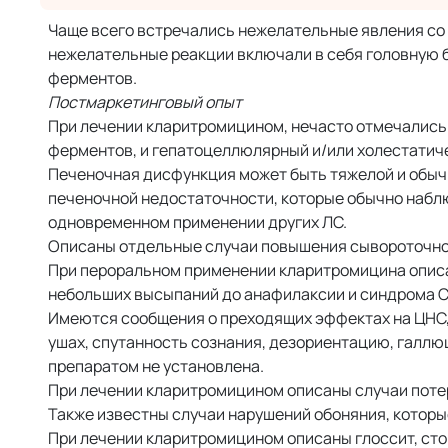
Чаще всего встречались нежелательные явления со ст
нежелательные реакции включали в себя головную 
ферментов.
Постмаркетинговый опыт
При лечении кларитромицином, нечасто отмечались
ферментов, и гепатоцеллюлярный и/или холестатич
Печеночная дисфункция может быть тяжелой и обычн
печеночной недостаточности, которые обычно набл
одновременном применении других ЛС.
Описаны отдельные случаи повышения сывороточного
При пероральном применении кларитромицина описа
небольших высыпаний до анафилаксии и синдрома 
Имеются сообщения о преходящих эффектах на ЦНС, 
ушах, спутанность сознания, дезориентацию, галлю
препаратом не установлена.
При лечении кларитромицином описаны случаи потер
Также известны случаи нарушений обоняния, которы
При лечении кларитромицином описаны глоссит, сто