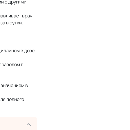
и с другими
авливает врач.
а в сутки.
ициллином в дозе
епразолом в
назначением в
Для полного