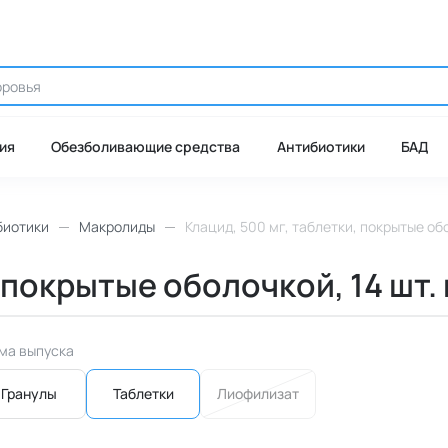
ия
Обезболивающие средства
Антибиотики
БАД
биотики
Макролиды
Клацид, 500 мг, таблетки, покрытые обо
 покрытые оболочкой, 14 шт.
ма выпуска
Гранулы
Таблетки
Лиофилизат