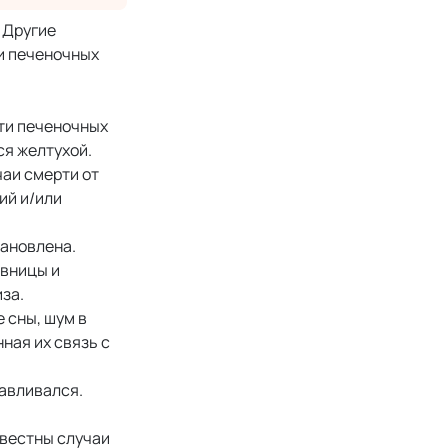
. Другие
и печеночных
ти печеночных
я желтухой.
чаи смерти от
ий и/или
тановлена.
ивницы и
за.
 сны, шум в
ная их связь с
авливался.
звестны случаи