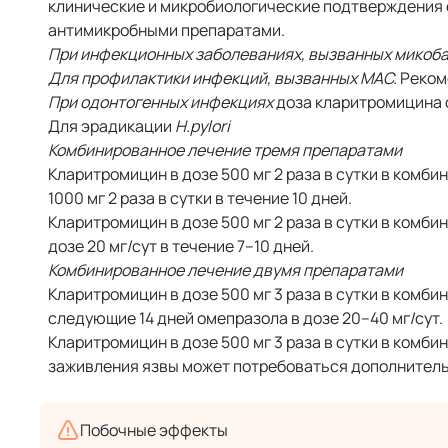
клинические и микробиологические подтверждения е
антимикробными препаратами.
При инфекционных заболеваниях, вызванных микоба
Для профилактики инфекций, вызванных MAC.
Рекоме
При одонтогенных инфекциях
доза кларитромицина со
Для эрадикации
H.pylori
Комбинированное лечение тремя препаратами
Кларитромицин в дозе 500 мг 2 раза в сутки в комби
1000 мг 2 раза в сутки в течение 10 дней.
Кларитромицин в дозе 500 мг 2 раза в сутки в комби
дозе 20 мг/сут в течение 7–10 дней.
Комбинированное лечение двумя препаратами
Кларитромицин в дозе 500 мг 3 раза в сутки в комбин
следующие 14 дней омепразола в дозе 20–40 мг/сут.
Кларитромицин в дозе 500 мг 3 раза в сутки в комбин
заживления язвы может потребоваться дополнитель
Побочные эффекты