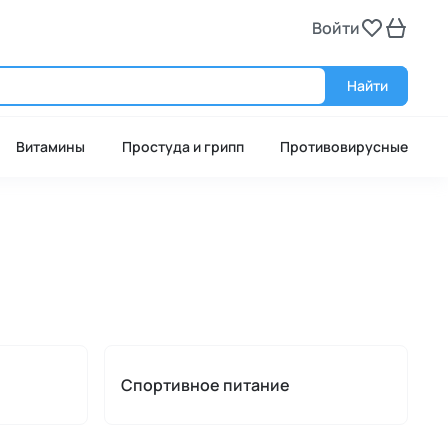
Войти
Войт
Найти
Витамины
Простуда и грипп
Противовирусные
Спортивное питание