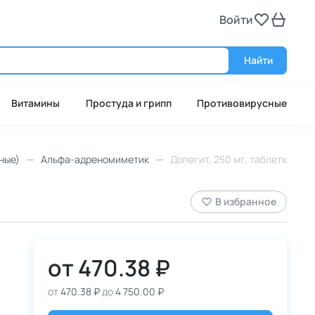
Войти
Войт
Найти
Витамины
Простуда и грипп
Противовирусные
ные)
Альфа-адреномиметик
Допегит, 250 мг, таблетки, 50 
В избранное
от
470.38 ₽
от
470.38 ₽
до
4 750.00 ₽