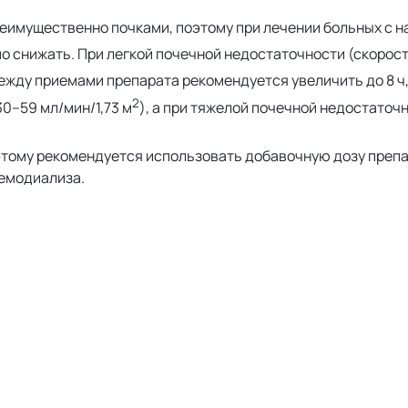
имущественно почками, поэтому при лечении больных с 
 снижать. При легкой почечной недостаточности (скорос
ежду приемами препарата рекомендуется увеличить до 8 ч
2
30–59 мл/мин/1,73 м
), а при тяжелой почечной недостаточн
этому рекомендуется использовать добавочную дозу препа
гемодиализа.