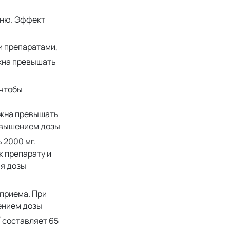
вню. Эффект
и препаратами,
жна превышать
 чтобы
лжна превышать
овышением дозы
 2000 мг.
 препарату и
ия дозы
 приема. При
ением дозы
®
составляет 65