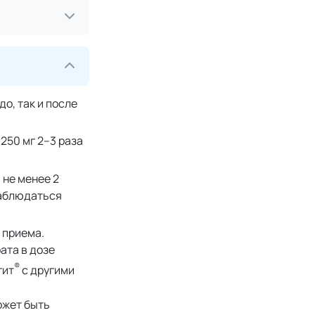
о, так и после
250 мг 2–3 раза
 не менее 2
наблюдаться
 приема.
ата в дозе
®
гит
с другими
ожет быть