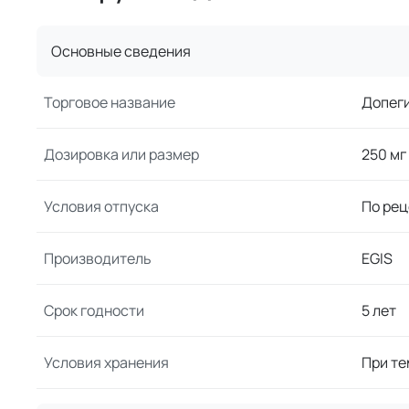
Основные сведения
Торговое название
Допег
Дозировка или размер
250 мг
Условия отпуска
По рец
Производитель
EGIS
Срок годности
5 лет
Условия хранения
При те