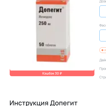
Доз
Фас
п
Дей
Про
Кэшбэк 30 ₽
Стр
Инструкция Допегит