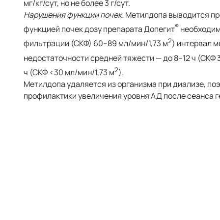
мг/кг/сут, но не более 3 г/сут.
Нарушения функции почек.
Метилдопа выводится пре
®
функцией почек дозу препарата Допегит
необходимо
2
фильтрации (СКФ) 60–89 мл/мин/1,73 м
) интервал м
недостаточности средней тяжести — до 8–12 ч (СКФ 
2
ч (СКФ <30 мл/мин/1,73 м
).
Метилдопа удаляется из организма при диализе, по
профилактики увеличения уровня АД после сеанса 