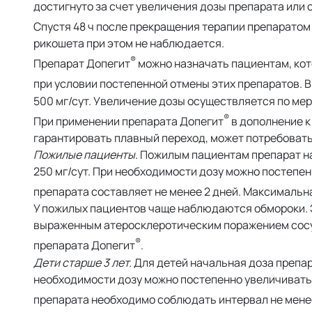
достигнуто за счет увеличения дозы препарата или
Спустя 48 ч после прекращения терапии препаратом
рикошета при этом не наблюдается.
®
Препарат Допегит
можно назначать пациентам, ко
при условии постепенной отмены этих препаратов. В
500 мг/сут. Увеличение дозы осуществляется по мер
®
При применении препарата Допегит
в дополнение к
гарантировать плавный переход, может потребовать
Пожилые пациенты.
Пожилым пациентам препарат на
250 мг/сут. При необходимости дозу можно постеп
препарата составляет не менее 2 дней. Максимальн
У пожилых пациентов чаще наблюдаются обмороки. 
выраженным атеросклеротическим поражением сосуд
®
препарата Допегит
.
Дети старше 3 лет.
Для детей начальная доза препара
необходимости дозу можно постепенно увеличивать
препарата необходимо соблюдать интервал не менее