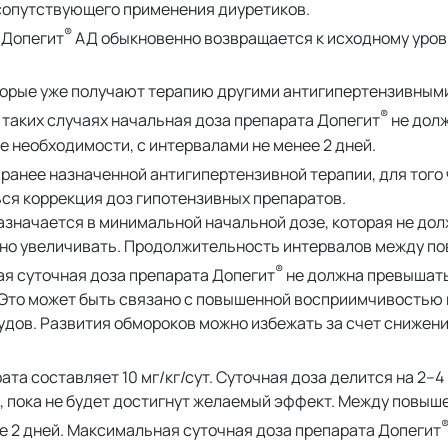
 сопутствующего применения диуретиков.
®
 Допегит
АД обыкновенно возвращается к исходному уро
торые уже получают терапию другими антигипертензивным
®
 таких случаях начальная доза препарата Допегит
не дол
е необходимости, с интервалами не менее 2 дней.
 ранее назначенной антигипертензивной терапии, для того
ся коррекция доз гипотензивных препаратов.
значается в минимальной начальной дозе, которая не до
енно увеличивать. Продолжительность интервалов между п
®
ая суточная доза препарата Допегит
не должна превышать
Это может быть связано с повышенной восприимчивостью к
ов. Развития обмороков можно избежать за счет снижен
та составляет 10 мг/кг/сут. Суточная доза делится на 2–4
, пока не будет достигнут желаемый эффект. Между повыш
 2 дней. Максимальная суточная доза препарата Допегит