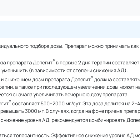
идуального подбора дозы. Препарат можно принимать как д
®
за препарата Допегит
в первые 2 дня терапии составляет 
и уменьшить (в зависимости от степени снижения АД).
®
и снижением дозы препарата Допегит
должна составлять
терапии, а также при последующем увеличении дозы может 
уется сначала увеличивать вечернюю дозу препарата.
®
егит
составляет 500–2000 мг/сут. Эта доза делится на 2–4
евышать 3000 мг. В случаях, когда на фоне приема препар
 снижение уровня АД, рекомендуется комбинировать Допе
таться толерантность. Эффективное снижение уровня АД м