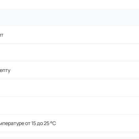
ит
епту
мпературе от 15 до 25 °C