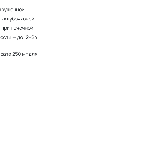
нарушенной
ть клубочковой
, при почечной
ости — до 12–24
рата 250 мг для