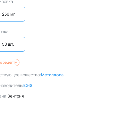
ировка
250 мг
овка
50 шт. 
о рецепту
ствующее вещество:
Метилдопа
изводитель:
EGIS
ана:
Венгрия