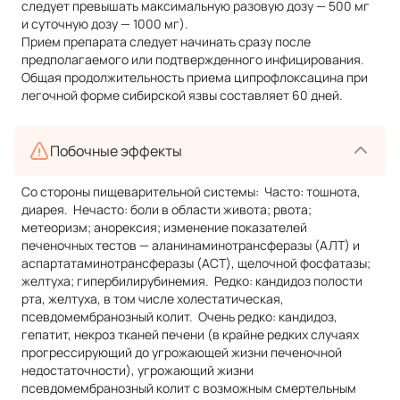
следует превышать максимальную разовую дозу — 500 мг
и суточную дозу — 1000 мг).
Прием препарата следует начинать сразу после
предполагаемого или подтвержденного инфицирования.
Общая продолжительность приема ципрофлоксацина при
легочной форме сибирской язвы составляет 60 дней.
Побочные эффекты
Со стороны пищеварительной системы: Часто: тошнота,
диарея. Нечасто: боли в области живота; рвота;
метеоризм; анорексия; изменение показателей
печеночных тестов — аланинаминотрансферазы (АЛТ) и
аспартатаминотрансферазы (ACT), щелочной фосфатазы;
желтуха; гипербилирубинемия. Редко: кандидоз полости
рта, желтуха, в том числе холестатическая,
псевдомембранозный колит. Очень редко: кандидоз,
гепатит, некроз тканей печени (в крайне редких случаях
прогрессирующий до угрожающей жизни печеночной
недостаточности), угрожающий жизни
псевдомембранозный колит с возможным смертельным