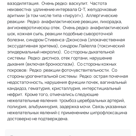
вазодилятация. Очень редко: васкулит. Частота
неизвестна: удлинение интервала Q-T, желудочковые
аритмии (в том числе типа «пируэт»). Аллергические
реакции: Редко: анафилактические реакции, лихорадка,
ангионевротичесюш отек. Очень редко: анафилактический
шок, кожная сыпь, реакции подобные сывороточной
болезни, синдром Стивенса-Джонсона (злокачественная
экссудативная эритема), синдром Лайелла (токсический
эпидермальный некролиз). Со стороны дыхательной
системы: Редко: диспноэ, отек гортани, нарушение
дыхания (включая бронхоспазм). Со стороны кожных
покровов: Редко: реакции фоточувствительности. Со
стороны урогенитальной системы: Редко: острая почечная
недостаточность, нарушения функции почек, вагинальный
кандидоз, гематурия, кристаллурия, интерстициальный
нефрит. Кроме того, отмечались следующие
нежелательные явления: тромбоз церебральных артерий,
полиурия, альбуминурия, задержка мочи. Связь указанных
нежелательных явлений с применением ципрофлоксацина
достоверно не подтверждена.