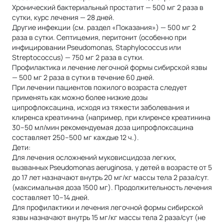
Хронический бактериальный простатит — 500 мг 2 раза в
сутки, курс лечения — 28 дней.
Другие инфекции (см. раздел «Показания») — 500 мг 2
раза в сутки. Септицемия, перитонит (особенно при
инфицировании Pseudomonas, Staphylococcus или
Streptococcus) — 750 мг 2 раза в сутки.
Профилактика и лечение легочной формы сибирской язвы
— 500 мг 2 раза в сутки в течение 60 дней.
При лечении пациентов пожилого возраста следует
применять как можно более низкие дозы
ципрофлоксацина, исходя из тяжести заболевания и
клиренса креатинина (например, при клиренсе креатинина
30–50 мл/мин рекомендуемая доза ципрофлоксацина
составляет 250–500 мг каждые 12 ч.).
Дети:
Для лечения осложнений муковисцидоза легких,
вызванных Pseudomonas aeruginosa, у детей в возрасте от 5
до 17 лет назначают внутрь 20 мг/кг массы тела 2 раза/сут.
(максимальная доза 1500 мг). Продолжительность лечения
составляет 10–14 дней.
Для профилактики и лечения легочной формы сибирской
язвы назначают внутрь 15 мг/кг массы тела 2 раза/сут (не