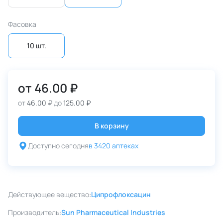
Фасовка
10 шт.
от
46.00 ₽
от
46.00 ₽
до
125.00 ₽
В корзину
Доступно сегодня
в 3420 аптеках
Действующее вещество:
Ципрофлоксацин
Производитель:
Sun Pharmaceutical Industries