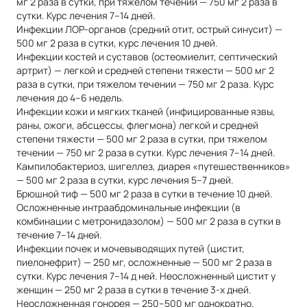
мг 2 раза в сутки, при тяжелом течении — 750 мг 2 раза в
сутки. Курс лечения 7–14 дней.
Инфекции ЛOP-органов (средний отит, острый синусит) —
500 мг 2 раза в сутки, курс лечения 10 дней.
Инфекции костей и суставов (остеомиелит, септический
артрит) — легкой и средней степени тяжести — 500 мг 2
раза в сутки, при тяжелом течении — 750 мг 2 раза. Курс
лечения до 4–6 недель.
Инфекции кожи и мягких тканей (инфицированные язвы,
раны, ожоги, абсцессы, флегмона) легкой и средней
степени тяжести — 500 мг 2 раза в сутки, при тяжелом
течении — 750 мг 2 раза в сутки. Курс лечения 7–14 дней.
Кампилобактериоз, шигеллез, диарея «путешественников»
— 500 мг 2 раза в сутки, курс лечения 5–7 дней.
Брюшной тиф — 500 мг 2 раза в сутки в течение 10 дней.
Осложненные интраабдоминальные инфекции (в
комбинации с метронидазолом) — 500 мг 2 раза в сутки в
течение 7–14 дней.
Инфекции почек и мочевыводящих путей (цистит,
пиелонефрит) — 250 мг, осложненные — 500 мг 2 раза в
сутки. Курс лечения 7–14 д ней. Неосложненный цистит у
женщин — 250 мг 2 раза в сутки в течение 3-х дней.
Неосложненная гонорея — 250–500 мг однократно.