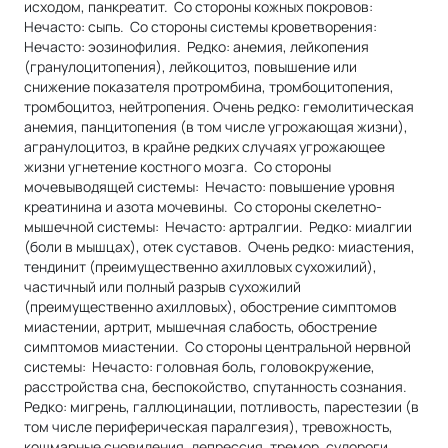
исходом, панкреатит. Со стороны кожных покровов:
Нечасто: сыпь. Со стороны системы кроветворения:
Нечасто: эозинофилия. Редко: анемия, лейкопения
(гранулоцитопения), лейкоцитоз, повышение или
снижение показателя протромбина, тромбоцитопения,
тромбоцитоз, нейтропения. Очень редко: гемолитическая
анемия, панцитопения (в том числе угрожающая жизни),
агранулоцитоз, в крайне редких случаях угрожающее
жизни угнетение костного мозга. Со стороны
мочевыводящей системы: Нечасто: повышение уровня
креатинина и азота мочевины. Со стороны скелетно-
мышечной системы: Нечасто: артралгии. Редко: миалгии
(боли в мышцах), отек суставов. Очень редко: миастения,
тендинит (преимущественно ахилловых сухожилий),
частичный или полный разрыв сухожилий
(преимущественно ахилловых), обострение симптомов
миастении, артрит, мышечная слабость, обострение
симптомов миастении. Со стороны центральной нервной
системы: Нечасто: головная боль, головокружение,
расстройства сна, беспокойство, спутанность сознания.
Редко: мигрень, галлюцинации, потливость, парестезии (в
том числе периферическая паралгезия), тревожность,
кошмарные сновидения, депрессия, тремор, судороги,