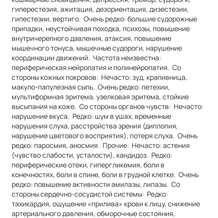
гиперестезия, ажитация, дезориентация, дизестезии,
гипестезии, вертиго. Очень редко: большие судорожные
припадки, неустойчивая походка, психозы, повышение
внутричерепного давления, атаксия, повышение
мышечного тонуса, мышечные судороги, нарушение
координации движений. Частота неизвестна:
периферическая нейропатия и полинейропатия. Со
стороны кожных покровов: Нечасто: зуд, крапивница,
макуло-папулезная сыпь. Очень редко: петехии,
мультиформная эритема, узелковая эритема, стойкие
высыпания на коже. Со стороны органов чувств: Нечасто:
нарушение вкуса. Редко: шум в ушах, временные
нарушения слуха, расстройства зрения (диплопия,
нарушение цветового восприятия), потеря слуха. Очень
редко: паросмия, аносмия. Прочие: Нечасто: астения
(чувство слабости, усталости), кандидоз. Редко:
периферические отеки, гипергликемия, боли в
конечностях, боли в спине, боли в грудной клетке. Очень
редко: повышение активности амилазы, липазы. Со
стороны сердечно-сосудистой системы: Редко:
тахикардия, ощущение «прилива» крови к лицу, снижение
артериального давления, обморочные состояния,