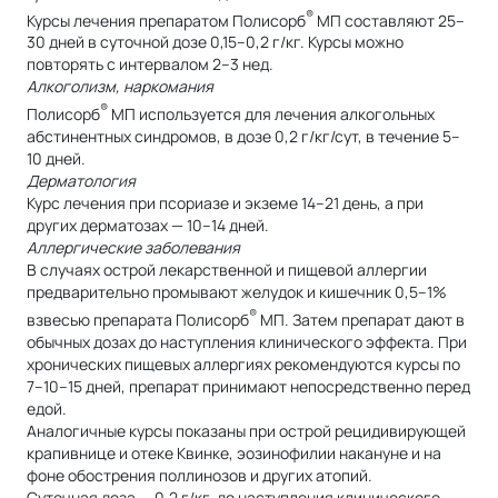
®
Курсы лечения препаратом Полисорб
МП составляют 25–
30 дней в суточной дозе 0,15–0,2 г/кг. Курсы можно
повторять с интервалом 2–3 нед.
Алкоголизм, наркомания
®
Полисорб
МП используется для лечения алкогольных
абстинентных синдромов, в дозе 0,2 г/кг/сут, в течение 5–
10 дней.
Дерматология
Курс лечения при псориазе и экземе 14–21 день, а при
других дерматозах — 10–14 дней.
Аллергические заболевания
В случаях острой лекарственной и пищевой аллергии
предварительно промывают желудок и кишечник 0,5–1%
®
взвесью препарата Полисорб
МП. Затем препарат дают в
обычных дозах до наступления клинического эффекта. При
хронических пищевых аллергиях рекомендуются курсы по
7–10–15 дней, препарат принимают непосредственно перед
едой.
Аналогичные курсы показаны при острой рецидивирующей
крапивнице и отеке Квинке, эозинофилии накануне и на
фоне обострения поллинозов и других атопий.
Суточная доза — 0,2 г/кг, до наступления клинического