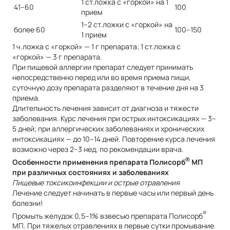
1 ст.ложка с «горкой» на 1
41–60
100
прием
1–2 ст.ложки с «горкой» на
более 60
100–150
1 прием
1 ч.ложка с «горкой» — 1 г препарата; 1 ст.ложка с
«горкой» — 3 г препарата.
При пищевой аллергии препарат следует принимать
непосредственно перед или во время приема пищи,
суточную дозу препарата разделяют в течение дня на 3
приема.
Длительность лечения зависит от диагноза и тяжести
заболевания. Курс лечения при острых интоксикациях — 3–
5 дней; при аллергических заболеваниях и хронических
интоксикациях — до 10–14 дней. Повторение курса лечения
возможно через 2–3 нед, по рекомендации врача.
®
Особенности применения препарата Полисорб
МП
при различных состояниях и заболеваниях
Пищевые токсикоинфекции и острые отравления
Лечение следует начинать в первые часы или первый день
болезни!
®
Промыть желудок 0,5–1% взвесью препарата Полисорб
МП. При тяжелых отравлениях в первые сутки промывание