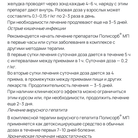
желудка проводят через зонд каждые 4–6 ч, наряду с этим
препарат дают внутрь. Разовая доза у взрослых может
составлять 0,1–0,15 г/кг по 2–3 раза в день.
При необходимости лечение продлевают еще на 3–5 дней.
Острые кишечные инфекции
®
Рекомендуется начать лечение препаратом Полисорб
МП
в первые часы или сутки заболевания в комплексе с
другими методами терапии.
В первые сутки лечения суточная доза дается в течение 5 ч
с интервалами между приемами в 1 ч. Суточная доза — 0,2
г/кг.
Во вторые сутки лечения суточная доза дается за 4
приема, в промежутках между приемами пищи и других
лекарств. Продолжительность лечения — 3–5 дней.
При наличии клинического эффекта можно ограничиться
этим курсом или, при необходимости, продолжить лечение
еще 2–3 дня.
Лечение вирусного гепатита
®
В комплексной терапии вирусного гепатита Полисорб
МП
применяется как детоксицирующее средство в обычных
дозах в течение первых 7–10 дней болезни.
Хроническая почечная недостаточность