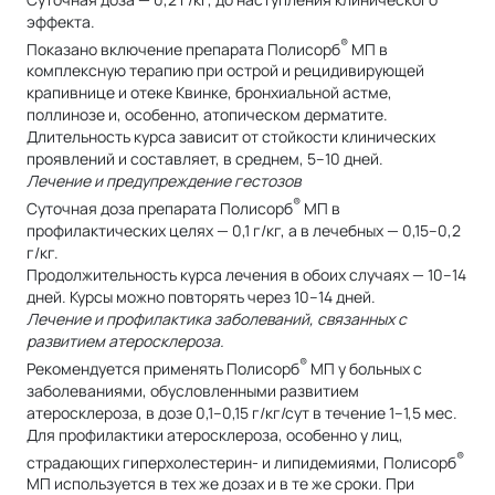
эффекта.
®
Показано включение препарата Полисорб
МП в
комплексную терапию при острой и рецидивирующей
крапивнице и отеке Квинке, бронхиальной астме,
поллинозе и, особенно, атопическом дерматите.
Длительность курса зависит от стойкости клинических
проявлений и составляет, в среднем, 5–10 дней.
Лечение и предупреждение гестозов
®
Суточная доза препарата Полисорб
МП в
профилактических целях — 0,1 г/кг, а в лечебных — 0,15–0,2
г/кг.
Продолжительность курса лечения в обоих случаях — 10–14
дней. Курсы можно повторять через 10–14 дней.
Лечение и профилактика заболеваний, связанных с
развитием атеросклероза.
®
Рекомендуется применять Полисорб
МП у больных с
заболеваниями, обусловленными развитием
атеросклероза, в дозе 0,1–0,15 г/кг/сут в течение 1–1,5 мес.
Для профилактики атеросклероза, особенно у лиц,
®
страдающих гиперхолестерин- и липидемиями, Полисорб
МП используется в тех же дозах и в те же сроки. При