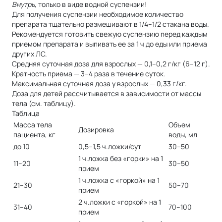
Внутрь,
только в виде водной суспензии!
Для получения суспензии необходимое количество
препарата тщательно размешивают в 1/4–1/2 стакана воды.
Рекомендуется готовить свежую суспензию перед каждым
приемом препарата и выпивать ее за 1 ч до еды или приема
других ЛС.
Средняя суточная доза для взрослых — 0,1–0,2 г/кг (6–12 г).
Кратность приема — 3–4 раза в течение суток.
Максимальная суточная доза у взрослых — 0,33 г/кг.
Доза для детей рассчитывается в зависимости от массы
тела (см. таблицу).
Таблица
Масса тела
Объем
Дозировка
пациента, кг
воды, мл
до 10
0,5–1,5 ч.ложки/сут
30–50
1 ч.ложка без «горки» на 1
11–20
30–50
прием
1 ч.ложка с «горкой» на 1
21–30
50–70
прием
2 ч.ложки с «горкой» на 1
31–40
70–100
прием