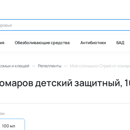
ия
Обезболивающие средства
Антибиотики
БАД
комых и клещей
Репелленты
Мое солнышко Спрей от комаров
маров детский защитный, 100
ем
100 мл