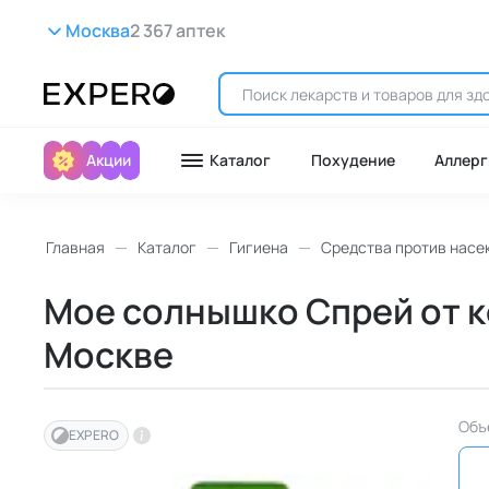
Москва
2 367 аптек
Акции
Каталог
Похудение
Аллерг
Главная
Каталог
Гигиена
Средства против насе
Мое солнышко Спрей от ко
Москве
Объ
EXPERO