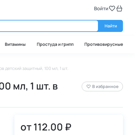
Войти
Войт
Найти
Витамины
Простуда и грипп
Противовирусные
 детский защитный, 100 мл, 1 шт.
 мл, 1 шт. в
В избранное
от
112.00 ₽