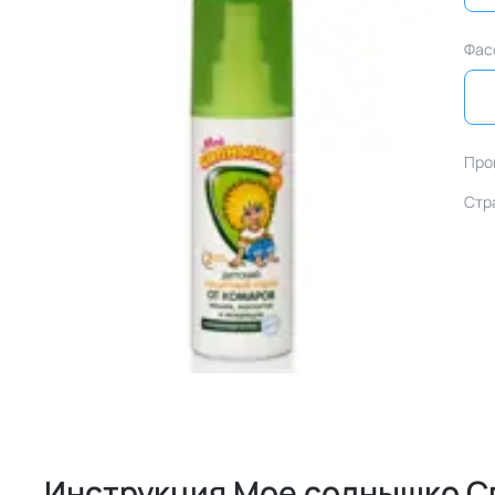
Фас
Про
Стр
Инструкция Мое солнышко С