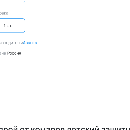
овка
1 шт. 
изводитель:
Аванта
ана:
Россия
прей от комаров детский защит