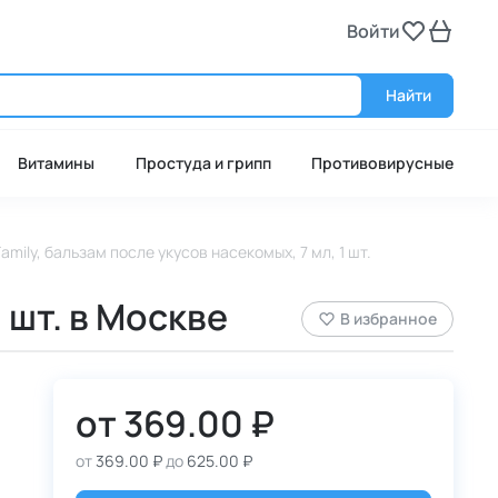
Войти
Войт
Найти
Витамины
Простуда и грипп
Противовирусные
amily, бальзам после укусов насекомых, 7 мл, 1 шт.
 шт. в Москве
В избранное
от
369.00 ₽
от
369.00 ₽
до
625.00 ₽