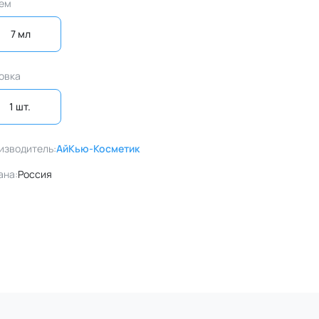
ем
7 мл
овка
1 шт. 
изводитель:
АйКью-Косметик
ана:
Россия