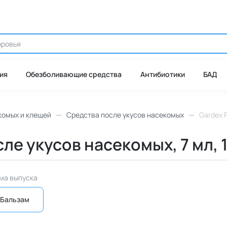
ия
Обезболивающие средства
Антибиотики
БАД
комых и клещей
Средства после укусов насекомых
Gardex F
сле укусов насекомых, 7 мл, 1
ма выпуска
Бальзам