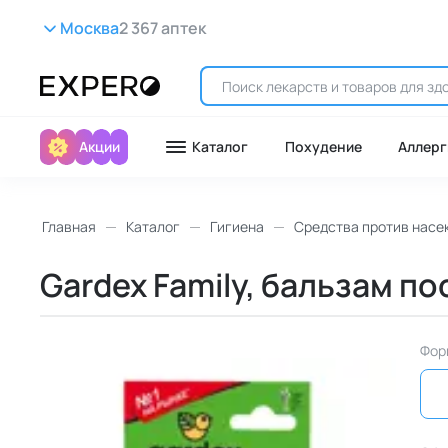
Москва
2 367 аптек
Акции
Каталог
Похудение
Аллерг
Главная
Каталог
Гигиена
Средства против насе
Gardex Family, бальзам по
Фор