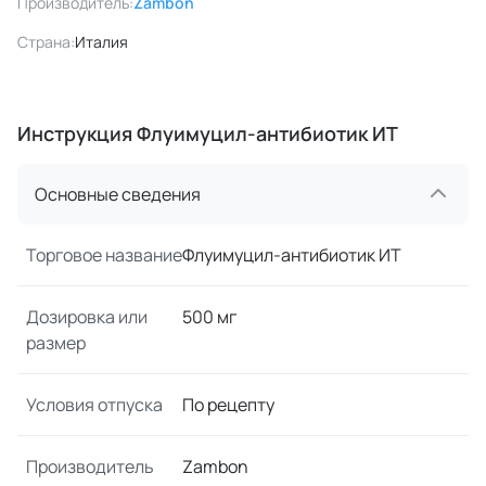
Производитель:
Zambon
Страна:
Италия
Инструкция Флуимуцил-антибиотик ИТ
Основные сведения
Торговое название
Флуимуцил-антибиотик ИТ
Дозировка или
500 мг
размер
Условия отпуска
По рецепту
Производитель
Zambon