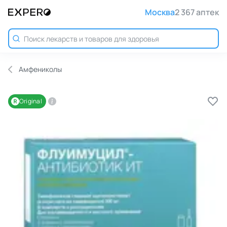
Москва
2 367 аптек
Амфениколы
Original