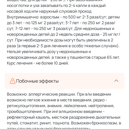
носоглотки и уха закапывать по 2-4 капли в каждый
носовой ход или наружный слуховой проход.
Внутримышечно: взрослым - по 500 мг 2-3 раза/сут; детям
до 3 лет - по 125 мг 2 раза/сут; 3-7 лет - по 250 мг 2 раза/
сут; 7-12 лет - по 250 мг 3 раза/сут. Для недоношенных и
новорожденных детей до 2 недель средняя доза - 25 мг/кг/
сут. При необходимости дозы могут быть увеличены в 2
раза (в первые 2-3 дня лечения в особо тяжелых случаях).
Нельзя увеличивать дозу у недоношенных и
новорожденных детей, а также у пациентов старше 65 лет.
Курс лечения - не более 10 дней.
Побочные эффекты
Возможно: аллергические реакции. При в/м введении
возможно легкое жжение в месте введения, редко -
ретикулоцитопения, анемия, лейкопения, нейтропения,
тромбоцитопения. При ингаляционном введении -
рефлекторный кашель, местное раздражение дыхательных
путей, стоматит, ринит, тошнота. Возможен бронхоспазм, в
этом случае назначают бронходилататоры.